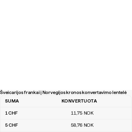
Šveicarijos frankai į Norvegijos kronos konvertavimo lentelė
SUMA
KONVERTUOTA
Šveicarijos frankai į Norvegijos kronos konvertavimo lentelė
1
CHF
11
,75
NOK
5
CHF
58
,76
NOK