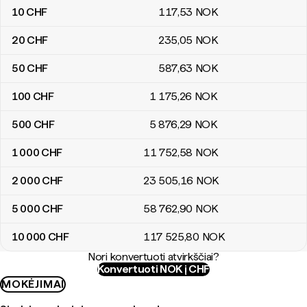
10
CHF
117
,53
NOK
20
CHF
235
,05
NOK
50
CHF
587
,63
NOK
100
CHF
1 175
,26
NOK
500
CHF
5 876
,29
NOK
1 000
CHF
11 752
,58
NOK
2 000
CHF
23 505
,16
NOK
5 000
CHF
58 762
,90
NOK
10 000
CHF
117 525
,80
NOK
Nori konvertuoti atvirkščiai?
Konvertuoti NOK į CHF
MOKĖJIMAI