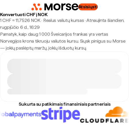
Atsisiųsti
Konvertuoti CHF į NOK
1 CHF ≈ 11,7526 NOK · Realus valiutų kursas
·
Atnaujinta šiandien,
rugpjūčio 6 d., 16:29
Pamatyk, kaip daug 1 000 Šveicarijos frankas yra vertas
Norvegijos krona tikruoju valiutos kursu. Siųsk pinigus su Morse
— jokių paslėptų maržų, jokių išduotų kursų.
Sukurta su patikimais finansiniais partneriais