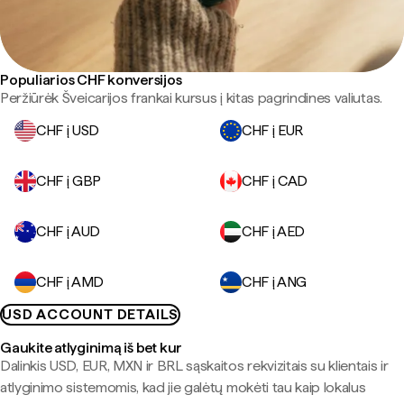
Populiarios CHF konversijos
Peržiūrėk Šveicarijos frankai kursus į kitas pagrindines valiutas.
CHF į USD
CHF į EUR
CHF į GBP
CHF į CAD
CHF į AUD
CHF į AED
CHF į AMD
CHF į ANG
USD ACCOUNT DETAILS
Gaukite atlyginimą iš bet kur
Dalinkis USD, EUR, MXN ir BRL sąskaitos rekvizitais su klientais ir
atlyginimo sistemomis, kad jie galėtų mokėti tau kaip lokalus