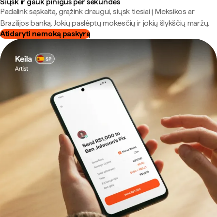
Siųsk ir gauk pinigus per sekundes
Padalink sąskaitą, grąžink draugui, siųsk tiesiai į Meksikos ar
Brazilijos banką. Jokių paslėptų mokesčių ir jokių šlykščių maržų.
Atidaryti nemoką paskyrą