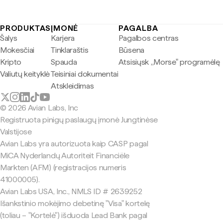
PRODUKTAS
ĮMONĖ
PAGALBA
Šalys
Karjera
Pagalbos centras
Mokesčiai
Tinklaraštis
Būsena
Kripto
Spauda
Atsisiųsk „Morse" programėlę
Valiutų keityklė
Teisiniai dokumentai
Atskleidimas
© 2026 Avian Labs, Inc
Registruota pinigų paslaugų įmonė Jungtinėse
Valstijose
Avian Labs yra autorizuota kaip CASP pagal
MiCA Nyderlandų Autoriteit Financiële
Markten (AFM) (registracijos numeris
41000005).
Avian Labs USA, Inc., NMLS ID # 2639252
Išankstinio mokėjimo debetinę "Visa" kortelę
(toliau – "Kortelė") išduoda Lead Bank pagal