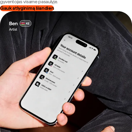
gyventojas visame pasaulyje.
Gauk atlyginimą šiandien