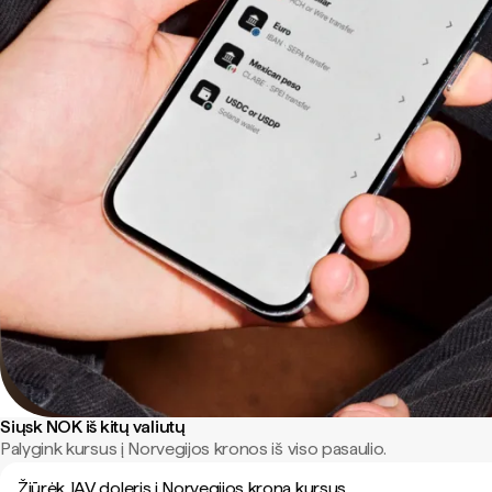
Siųsk NOK iš kitų valiutų
Palygink kursus į Norvegijos kronos iš viso pasaulio.
Žiūrėk JAV doleris į Norvegijos krona kursus