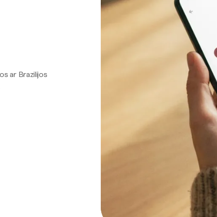
os ar Brazilijos
.