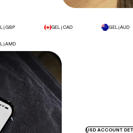
L į GBP
GEL į CAD
GEL į AUD
L į AMD
USD ACCOUNT DET