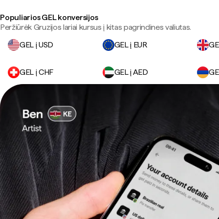
Populiarios GEL konversijos
Peržiūrėk Gruzijos lariai kursus į kitas pagrindines valiutas.
GEL į USD
GEL į EUR
GE
GEL į CHF
GEL į AED
GE