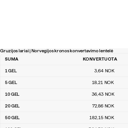
Gruzijos lariai į Norvegijos kronos konvertavimo lentelė
SUMA
KONVERTUOTA
Gruzijos lariai į Norvegijos kronos konvertavimo lentelė
1
GEL
3
,64
NOK
5
GEL
18
,21
NOK
10
GEL
36
,43
NOK
20
GEL
72
,86
NOK
50
GEL
182
,15
NOK