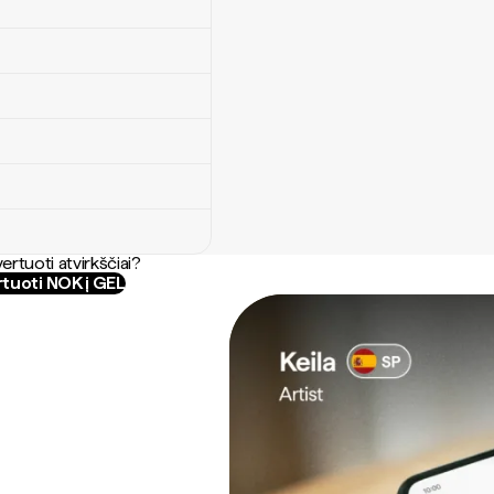
ertuoti atvirkščiai?
tuoti NOK į GEL