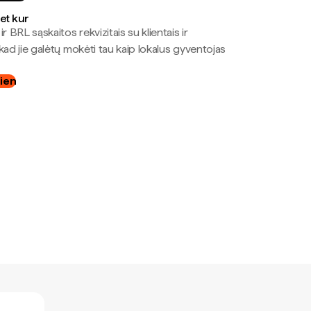
bet kur
r BRL sąskaitos rekvizitais su klientais ir
kad jie galėtų mokėti tau kaip lokalus gyventojas
dien