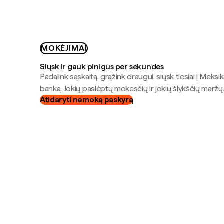
MOKĖJIMAI
Siųsk ir gauk pinigus per sekundes
Padalink sąskaitą, grąžink draugui, siųsk tiesiai į Meksik
banką. Jokių paslėptų mokesčių ir jokių šlykščių maržų
Atidaryti nemoką paskyrą