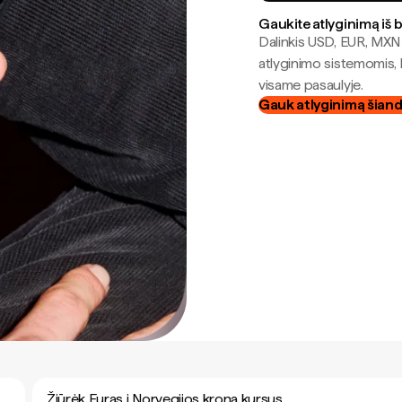
Gaukite atlyginimą iš 
Dalinkis USD, EUR, MXN i
atlyginimo sistemomis, 
visame pasaulyje.
Gauk atlyginimą šian
Žiūrėk Euras į Norvegijos krona kursus