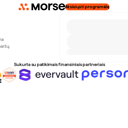
Atsisiųsti programėlę
na
maržų,
Sukurta su patikimais finansiniais partneriais