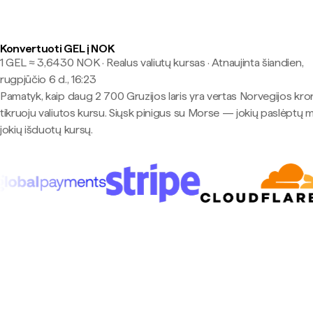
Konvertuoti GEL į NOK
1 GEL ≈ 3,6430 NOK · Realus valiutų kursas
·
Atnaujinta šiandien,
rugpjūčio 6 d., 16:23
Pamatyk, kaip daug 2 700 Gruzijos laris yra vertas Norvegijos kro
tikruoju valiutos kursu. Siųsk pinigus su Morse — jokių paslėptų 
jokių išduotų kursų.