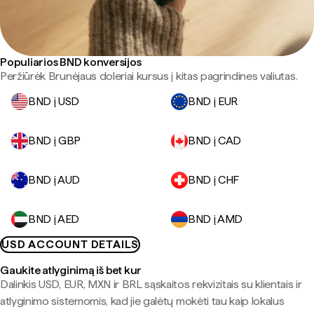
Populiarios BND konversijos
Peržiūrėk Brunėjaus doleriai kursus į kitas pagrindines valiutas.
BND į USD
BND į EUR
BND į GBP
BND į CAD
BND į AUD
BND į CHF
BND į AED
BND į AMD
USD ACCOUNT DETAILS
Gaukite atlyginimą iš bet kur
Dalinkis USD, EUR, MXN ir BRL sąskaitos rekvizitais su klientais ir
atlyginimo sistemomis, kad jie galėtų mokėti tau kaip lokalus