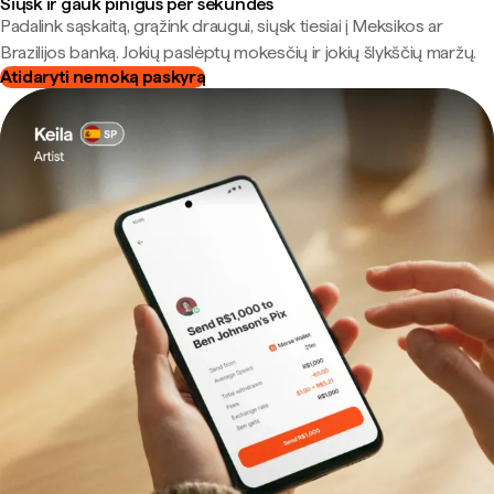
Siųsk ir gauk pinigus per sekundes
Padalink sąskaitą, grąžink draugui, siųsk tiesiai į Meksikos ar
Brazilijos banką. Jokių paslėptų mokesčių ir jokių šlykščių maržų.
Atidaryti nemoką paskyrą