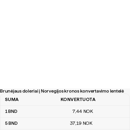
Brunėjaus doleriai į Norvegijos kronos konvertavimo lentelė
SUMA
KONVERTUOTA
Brunėjaus doleriai į Norvegijos kronos konvertavimo lentelė
1
BND
7
,44
NOK
5
BND
37
,19
NOK