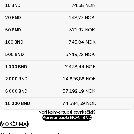
10
BND
74
,38
NOK
20
BND
148
,77
NOK
50
BND
371
,92
NOK
100
BND
743
,84
NOK
500
BND
3 719
,22
NOK
1 000
BND
7 438
,44
NOK
2 000
BND
14 876
,88
NOK
5 000
BND
37 192
,19
NOK
10 000
BND
74 384
,39
NOK
Nori konvertuoti atvirkščiai?
Konvertuoti NOK į BND
MOKĖJIMAI