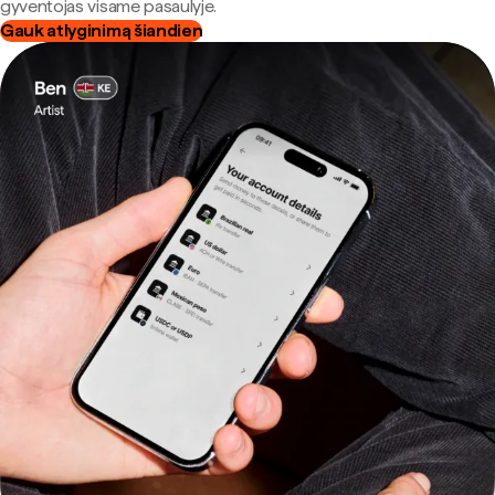
gyventojas visame pasaulyje.
Gauk atlyginimą šiandien