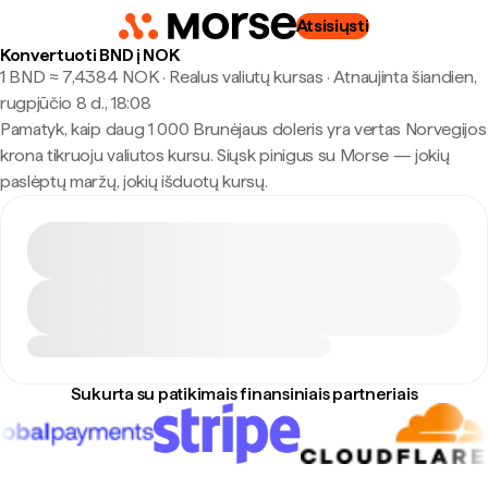
Atsisiųsti
Konvertuoti BND į NOK
1 BND ≈ 7,4384 NOK · Realus valiutų kursas
·
Atnaujinta šiandien,
rugpjūčio 8 d., 18:08
Pamatyk, kaip daug 1 000 Brunėjaus doleris yra vertas Norvegijos
krona tikruoju valiutos kursu. Siųsk pinigus su Morse — jokių
paslėptų maržų, jokių išduotų kursų.
Sukurta su patikimais finansiniais partneriais