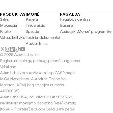
PRODUKTAS
ĮMONĖ
PAGALBA
Šalys
Karjera
Pagalbos centras
Mokesčiai
Tinklaraštis
Būsena
Kripto
Spauda
Atsisiųsk „Morse" programėlę
Valiutų keityklė
Teisiniai dokumentai
Atskleidimas
© 2026 Avian Labs, Inc
Registruota pinigų paslaugų įmonė Jungtinėse
Valstijose
Avian Labs yra autorizuota kaip CASP pagal
MiCA Nyderlandų Autoriteit Financiële
Markten (AFM) (registracijos numeris
41000005).
Avian Labs USA, Inc., NMLS ID # 2639252
Išankstinio mokėjimo debetinę "Visa" kortelę
(toliau – "Kortelė") išduoda Lead Bank pagal