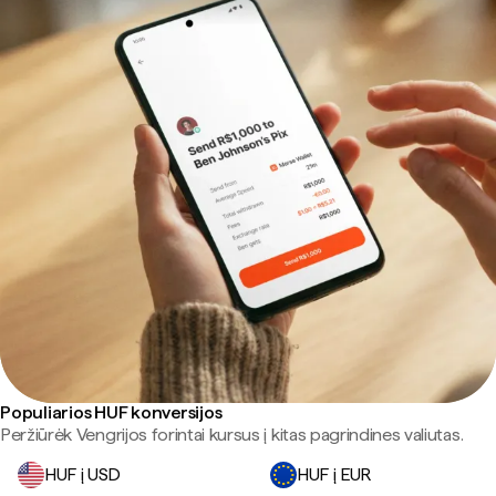
Populiarios HUF konversijos
Peržiūrėk Vengrijos forintai kursus į kitas pagrindines valiutas.
HUF į USD
HUF į EUR