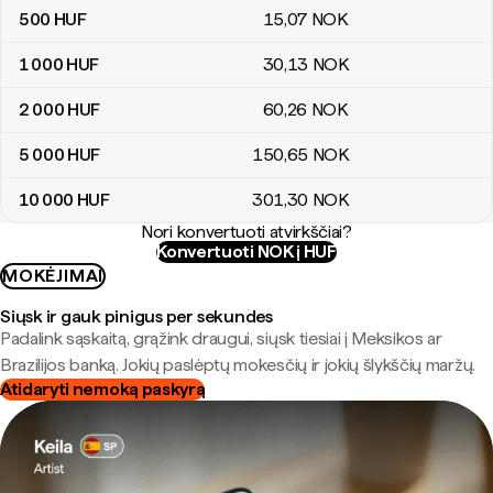
500
HUF
15
,07
NOK
1 000
HUF
30
,13
NOK
2 000
HUF
60
,26
NOK
5 000
HUF
150
,65
NOK
10 000
HUF
301
,30
NOK
Nori konvertuoti atvirkščiai?
Konvertuoti NOK į HUF
MOKĖJIMAI
Siųsk ir gauk pinigus per sekundes
Padalink sąskaitą, grąžink draugui, siųsk tiesiai į Meksikos ar
Brazilijos banką. Jokių paslėptų mokesčių ir jokių šlykščių maržų.
Atidaryti nemoką paskyrą