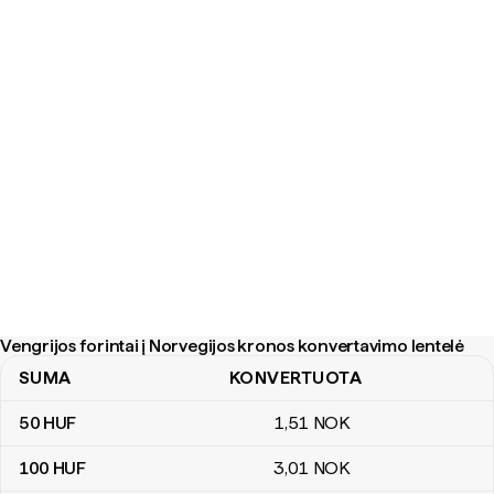
Vengrijos forintai į Norvegijos kronos konvertavimo lentelė
SUMA
KONVERTUOTA
Vengrijos forintai į Norvegijos kronos konvertavimo lentelė
50
HUF
1
,51
NOK
100
HUF
3
,01
NOK