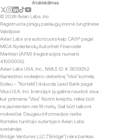
Atskleidimas
© 2026 Avian Labs, Inc
Registruota pinigų paslaugų įmonė Jungtinėse
Valstijose
Avian Labs yra autorizuota kaip CASP pagal
MiCA Nyderlandų Autoriteit Financiële
Markten (AFM) (registracijos numeris
41000005).
Avian Labs USA, Inc., NMLS ID # 2639252
Išankstinio mokėjimo debetinę "Visa" kortelę
(toliau – "Kortelė") išduoda Lead Bank pagal
Visa U.S.A. Inc. licenciją ir ją galima naudoti visur,
kur priimama "Visa". Norint kreiptis, reikia būti
ne jaunesniam nei 18 metų. Gali būti taikomi
mokesčiai. Daugiau informacijos rasite
Kortelės turėtojo sutartyje ir Avian Labs
svetainėje.
Bridge Ventures LLC ("Bridge") nėra bankas.