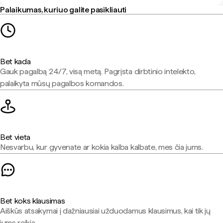
Palaikumas, kuriuo galite pasikliauti
Bet kada
Gauk pagalbą 24/7, visą metą. Pagrįsta dirbtinio intelekto,
palaikyta mūsų pagalbos komandos.
Bet vieta
Nesvarbu, kur gyvenate ar kokia kalba kalbate, mes čia jums.
Bet koks klausimas
Aiškūs atsakymai į dažniausiai užduodamus klausimus, kai tik jų
jums reikia.