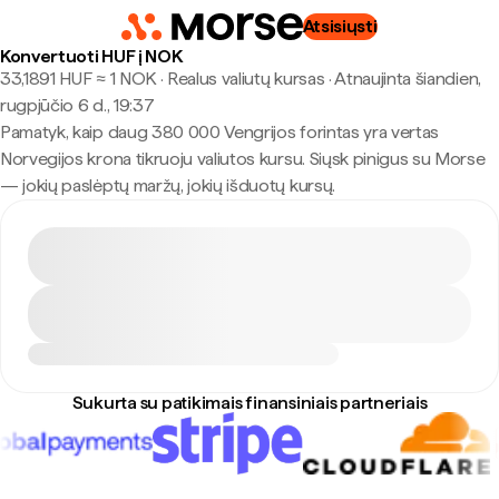
Atsisiųsti
Konvertuoti HUF į NOK
33,1891 HUF ≈ 1 NOK · Realus valiutų kursas
·
Atnaujinta šiandien,
rugpjūčio 6 d., 19:37
Pamatyk, kaip daug 380 000 Vengrijos forintas yra vertas
Norvegijos krona tikruoju valiutos kursu. Siųsk pinigus su Morse
— jokių paslėptų maržų, jokių išduotų kursų.
Sukurta su patikimais finansiniais partneriais