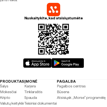
Nuskaitykite, kad atsisiųstumėte
PRODUKTAS
ĮMONĖ
PAGALBA
Šalys
Karjera
Pagalbos centras
Mokesčiai
Tinklaraštis
Būsena
Kripto
Spauda
Atsisiųsk „Morse" programėlę
Valiutų keityklė
Teisiniai dokumentai