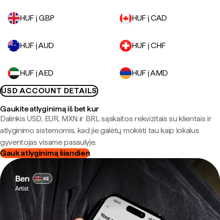
HUF į GBP
HUF į CAD
HUF į AUD
HUF į CHF
HUF į AED
HUF į AMD
USD ACCOUNT DETAILS
Gaukite atlyginimą iš bet kur
Dalinkis USD, EUR, MXN ir BRL sąskaitos rekvizitais su klientais ir
atlyginimo sistemomis, kad jie galėtų mokėti tau kaip lokalus
gyventojas visame pasaulyje.
Gauk atlyginimą šiandien