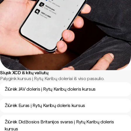
Siųsk XCD iš kitų valiutų
Palygink kursus į Rytų Karibų doleriai iš viso pasaulio.
Žiūrėk JAV doleris į Rytų Karibų doleris kursus
Žiūrėk Euras į Rytų Karibų doleris kursus
Žiūrėk Didžiosios Britanijos svaras į Rytų Karibų doleris
kursus