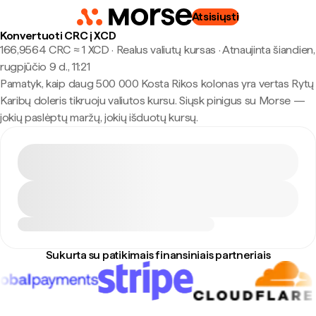
Atsisiųsti
Konvertuoti CRC į XCD
166,9564 CRC ≈ 1 XCD · Realus valiutų kursas
·
Atnaujinta šiandien,
rugpjūčio 9 d., 11:21
Pamatyk, kaip daug 500 000 Kosta Rikos kolonas yra vertas Rytų
Karibų doleris tikruoju valiutos kursu. Siųsk pinigus su Morse —
jokių paslėptų maržų, jokių išduotų kursų.
Sukurta su patikimais finansiniais partneriais