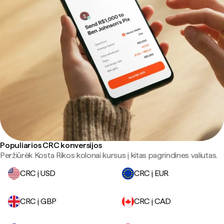
Populiarios CRC konversijos
Peržiūrėk Kosta Rikos kolonai kursus į kitas pagrindines valiutas.
CRC į USD
CRC į EUR
CRC į GBP
CRC į CAD