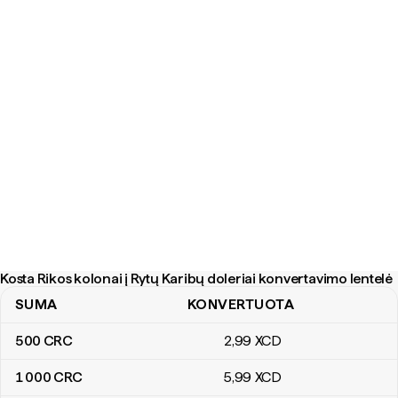
Kosta Rikos kolonai į Rytų Karibų doleriai konvertavimo lentelė
SUMA
KONVERTUOTA
Kosta Rikos kolonai į Rytų Karibų doleriai konvertavimo lentelė
500
CRC
2
,99
XCD
1 000
CRC
5
,99
XCD