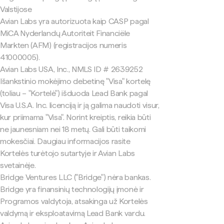
Valstijose
Avian Labs yra autorizuota kaip CASP pagal
MiCA Nyderlandų Autoriteit Financiële
Markten (AFM) (registracijos numeris
41000005).
Avian Labs USA, Inc., NMLS ID # 2639252
Išankstinio mokėjimo debetinę "Visa" kortelę
(toliau – "Kortelė") išduoda Lead Bank pagal
Visa U.S.A. Inc. licenciją ir ją galima naudoti visur,
kur priimama "Visa". Norint kreiptis, reikia būti
ne jaunesniam nei 18 metų. Gali būti taikomi
mokesčiai. Daugiau informacijos rasite
Kortelės turėtojo sutartyje ir Avian Labs
svetainėje.
Bridge Ventures LLC ("Bridge") nėra bankas.
Bridge yra finansinių technologijų įmonė ir
Programos valdytoja, atsakinga už Kortelės
valdymą ir eksploatavimą Lead Bank vardu.