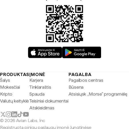
PRODUKTAS
ĮMONĖ
PAGALBA
Šalys
Karjera
Pagalbos centras
Mokesčiai
Tinklaraštis
Būsena
Kripto
Spauda
Atsisiųsk „Morse" programėlę
Valiutų keityklė
Teisiniai dokumentai
Atskleidimas
© 2026 Avian Labs, Inc
Registruota pinigų paslaugų įmonė Jungtinėse