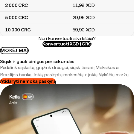
2 000
CRC
11
,98
XCD
5 000
CRC
29
,95
XCD
10 000
CRC
59
,90
XCD
Nori konvertuoti atvirkščiai?
Konvertuoti XCD į CRC
MOKĖJIMAI
Siųsk ir gauk pinigus per sekundes
Padalink sąskaitą, grąžink draugui, siųsk tiesiai į Meksikos ar
Brazilijos banką. Jokių paslėptų mokesčių ir jokių šlykščių maržų.
Atidaryti nemoką paskyrą