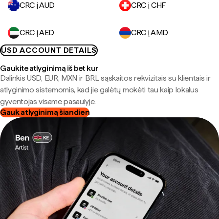
CRC į AUD
CRC į CHF
CRC į AED
CRC į AMD
USD ACCOUNT DETAILS
Gaukite atlyginimą iš bet kur
Dalinkis USD, EUR, MXN ir BRL sąskaitos rekvizitais su klientais ir
atlyginimo sistemomis, kad jie galėtų mokėti tau kaip lokalus
gyventojas visame pasaulyje.
Gauk atlyginimą šiandien