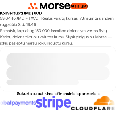
Atsisiųsti
Konvertuoti JMD į XCD
58,6445 JMD ≈ 1 XCD · Realus valiutų kursas
·
Atnaujinta šiandien,
rugpjūčio 8 d., 19:46
Pamatyk, kaip daug 150 000 Jamaikos doleris yra vertas Rytų
Karibų doleris tikruoju valiutos kursu. Siųsk pinigus su Morse —
jokių paslėptų maržų, jokių išduotų kursų.
Sukurta su patikimais finansiniais partneriais