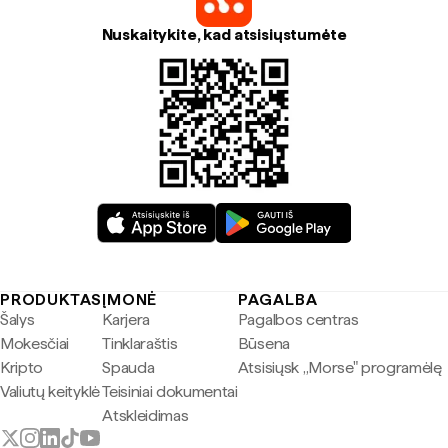
Nuskaitykite, kad atsisiųstumėte
PRODUKTAS
ĮMONĖ
PAGALBA
Šalys
Karjera
Pagalbos centras
Mokesčiai
Tinklaraštis
Būsena
Kripto
Spauda
Atsisiųsk „Morse" programėlę
Valiutų keityklė
Teisiniai dokumentai
Atskleidimas