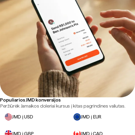
Populiarios JMD konversijos
Peržiūrėk Jamaikos doleriai kursus į kitas pagrindines valiutas.
JMD į USD
JMD į EUR
JMD į GBP
JMD į CAD