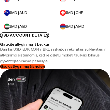
JMD į AUD
JMD į CHF
JMD į AED
JMD į AMD
USD ACCOUNT DETAILS
Gaukite atlyginimą iš bet kur
Dalinkis USD, EUR, MXN ir BRL sąskaitos rekvizitais su klientais ir
atlyginimo sistemomis, kad jie galėtų mokėti tau kaip lokalus
gyventojas visame pasaulyje.
Gauk atlyginimą šiandien