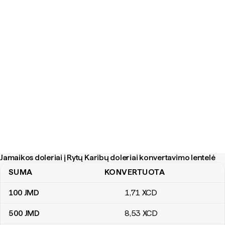
Jamaikos doleriai į Rytų Karibų doleriai konvertavimo lentelė
SUMA
KONVERTUOTA
Jamaikos doleriai į Rytų Karibų doleriai konvertavimo lentelė
100
JMD
1
,71
XCD
500
JMD
8
,53
XCD