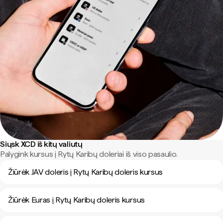
Siųsk XCD iš kitų valiutų
Palygink kursus į Rytų Karibų doleriai iš viso pasaulio.
Žiūrėk JAV doleris į Rytų Karibų doleris kursus
Žiūrėk Euras į Rytų Karibų doleris kursus