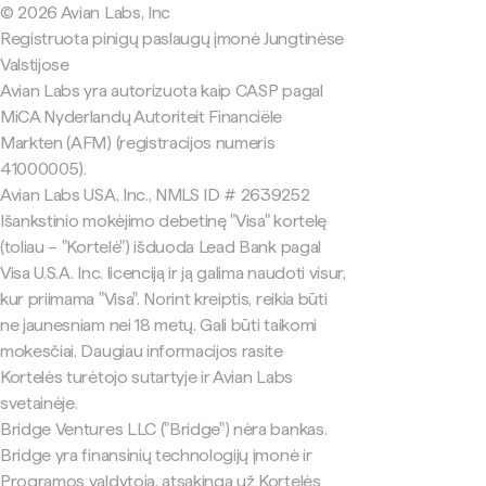
© 2026 Avian Labs, Inc
Registruota pinigų paslaugų įmonė Jungtinėse
Valstijose
Avian Labs yra autorizuota kaip CASP pagal
MiCA Nyderlandų Autoriteit Financiële
Markten (AFM) (registracijos numeris
41000005).
Avian Labs USA, Inc., NMLS ID # 2639252
Išankstinio mokėjimo debetinę "Visa" kortelę
(toliau – "Kortelė") išduoda Lead Bank pagal
Visa U.S.A. Inc. licenciją ir ją galima naudoti visur,
kur priimama "Visa". Norint kreiptis, reikia būti
ne jaunesniam nei 18 metų. Gali būti taikomi
mokesčiai. Daugiau informacijos rasite
Kortelės turėtojo sutartyje ir Avian Labs
svetainėje.
Bridge Ventures LLC ("Bridge") nėra bankas.
Bridge yra finansinių technologijų įmonė ir
Programos valdytoja, atsakinga už Kortelės