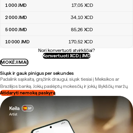
1 000
JMD
17
,05
XCD
2 000
JMD
34
,10
XCD
5 000
JMD
85
,26
XCD
10 000
JMD
170
,52
XCD
Nori konvertuoti atvirkščiai?
Konvertuoti XCD į JMD
MOKĖJIMAI
Siųsk ir gauk pinigus per sekundes
Padalink sąskaitą, grąžink draugui, siųsk tiesiai į Meksikos ar
Brazilijos banką. Jokių paslėptų mokesčių ir jokių šlykščių maržų.
Atidaryti nemoką paskyrą