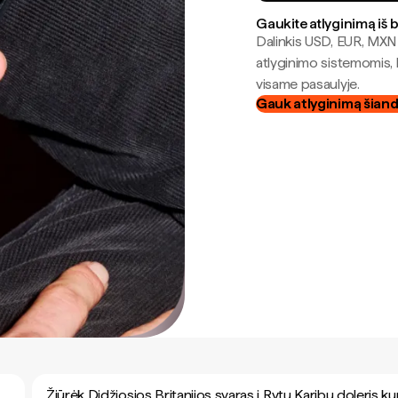
Gaukite atlyginimą iš 
Dalinkis USD, EUR, MXN i
atlyginimo sistemomis, 
visame pasaulyje.
Gauk atlyginimą šian
Žiūrėk Didžiosios Britanijos svaras į Rytų Karibų doleris k