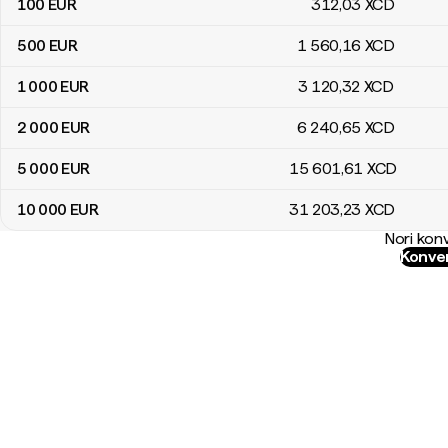
100
EUR
312
,03
XCD
500
EUR
1 560
,16
XCD
1 000
EUR
3 120
,32
XCD
2 000
EUR
6 240
,65
XCD
5 000
EUR
15 601
,61
XCD
10 000
EUR
31 203
,23
XCD
Nori konv
Konver