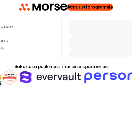
Atsisiųsti programėlę
gpjūčio
ruoju
kių
Sukurta su patikimais finansiniais partneriais