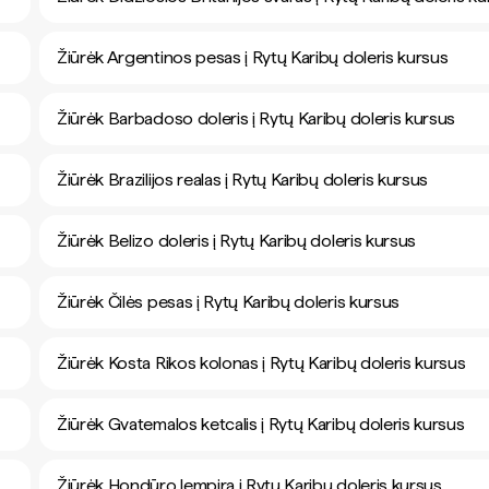
Žiūrėk Argentinos pesas į Rytų Karibų doleris kursus
Žiūrėk Barbadoso doleris į Rytų Karibų doleris kursus
Žiūrėk Brazilijos realas į Rytų Karibų doleris kursus
Žiūrėk Belizo doleris į Rytų Karibų doleris kursus
Žiūrėk Čilės pesas į Rytų Karibų doleris kursus
Žiūrėk Kosta Rikos kolonas į Rytų Karibų doleris kursus
Žiūrėk Gvatemalos ketcalis į Rytų Karibų doleris kursus
Žiūrėk Hondūro lempira į Rytų Karibų doleris kursus