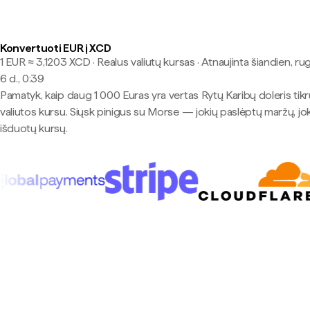
Konvertuoti EUR į XCD
1 EUR ≈ 3,1203 XCD · Realus valiutų kursas
·
Atnaujinta šiandien, ru
6 d., 0:39
Pamatyk, kaip daug 1 000 Euras yra vertas Rytų Karibų doleris tik
valiutos kursu. Siųsk pinigus su Morse — jokių paslėptų maržų, jo
išduotų kursų.