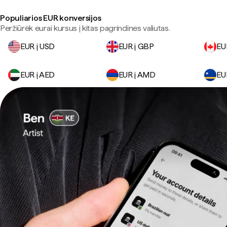
Populiarios EUR konversijos
Peržiūrėk eurai kursus į kitas pagrindines valiutas.
EUR į USD
EUR į GBP
EU
EUR į AED
EUR į AMD
EU