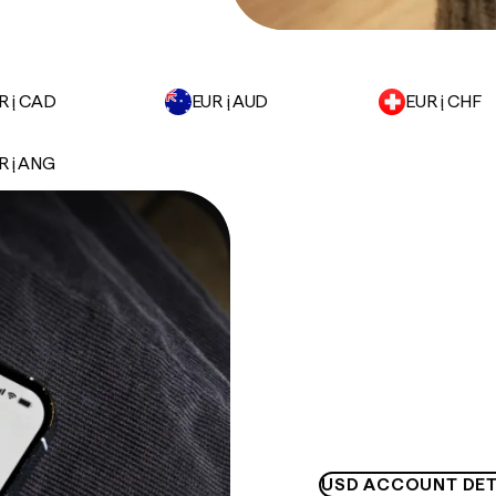
R į CAD
EUR į AUD
EUR į CHF
R į ANG
USD ACCOUNT DET