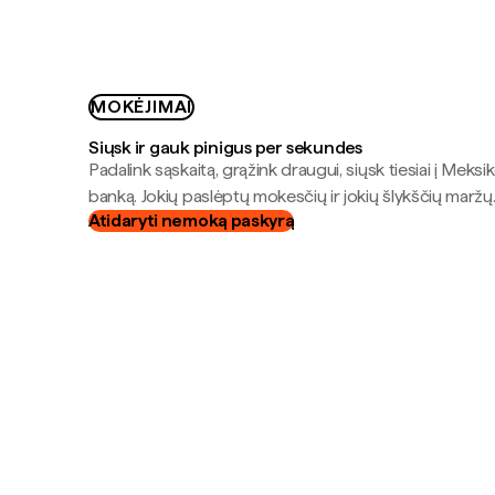
MOKĖJIMAI
Siųsk ir gauk pinigus per sekundes
Padalink sąskaitą, grąžink draugui, siųsk tiesiai į Meksik
banką. Jokių paslėptų mokesčių ir jokių šlykščių maržų
Atidaryti nemoką paskyrą