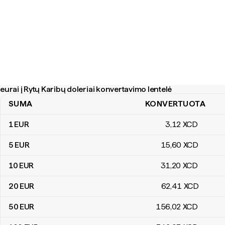
eurai į Rytų Karibų doleriai konvertavimo lentelė
SUMA
KONVERTUOTA
eurai į Rytų Karibų doleriai konvertavimo lentelė
1
EUR
3
,12
XCD
5
EUR
15
,60
XCD
10
EUR
31
,20
XCD
20
EUR
62
,41
XCD
50
EUR
156
,02
XCD