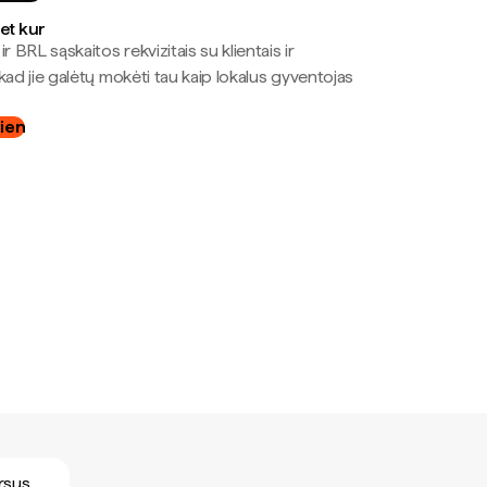
bet kur
r BRL sąskaitos rekvizitais su klientais ir
kad jie galėtų mokėti tau kaip lokalus gyventojas
dien
ursus