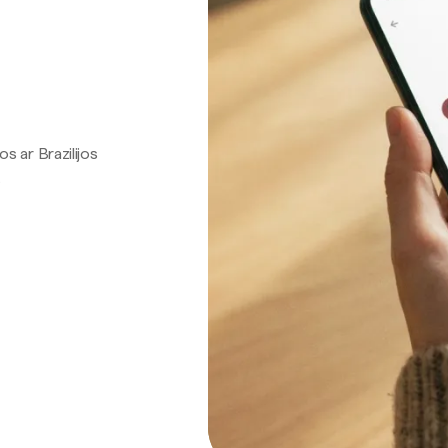
os ar Brazilijos
.