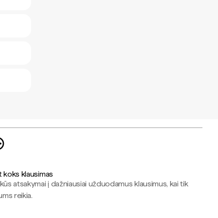
t koks klausimas
kūs atsakymai į dažniausiai užduodamus klausimus, kai tik
jums reikia.