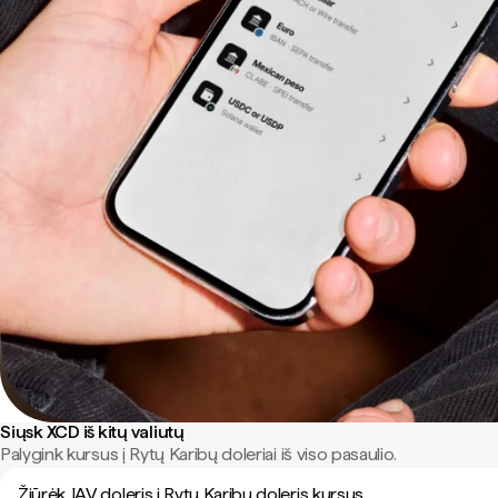
Siųsk XCD iš kitų valiutų
Palygink kursus į Rytų Karibų doleriai iš viso pasaulio.
Žiūrėk JAV doleris į Rytų Karibų doleris kursus