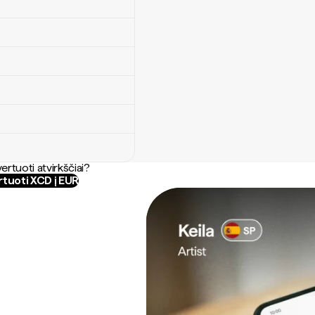
ertuoti atvirkščiai?
tuoti XCD į EUR