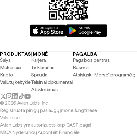
PRODUKTAS
ĮMONĖ
PAGALBA
Šalys
Karjera
Pagalbos centras
Mokesčiai
Tinklaraštis
Būsena
Kripto
Spauda
Atsisiųsk „Morse" programėlę
Valiutų keityklė
Teisiniai dokumentai
Atskleidimas
© 2026 Avian Labs, Inc
Registruota pinigų paslaugų įmonė Jungtinėse
Valstijose
Avian Labs yra autorizuota kaip CASP pagal
MiCA Nyderlandų Autoriteit Financiële