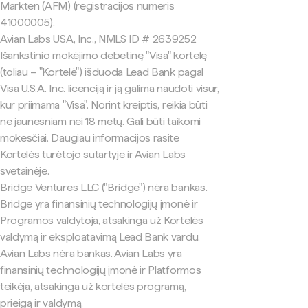
Markten (AFM) (registracijos numeris
41000005).
Avian Labs USA, Inc., NMLS ID # 2639252
Išankstinio mokėjimo debetinę "Visa" kortelę
(toliau – "Kortelė") išduoda Lead Bank pagal
Visa U.S.A. Inc. licenciją ir ją galima naudoti visur,
kur priimama "Visa". Norint kreiptis, reikia būti
ne jaunesniam nei 18 metų. Gali būti taikomi
mokesčiai. Daugiau informacijos rasite
Kortelės turėtojo sutartyje ir Avian Labs
svetainėje.
Bridge Ventures LLC ("Bridge") nėra bankas.
Bridge yra finansinių technologijų įmonė ir
Programos valdytoja, atsakinga už Kortelės
valdymą ir eksploatavimą Lead Bank vardu.
Avian Labs nėra bankas. Avian Labs yra
finansinių technologijų įmonė ir Platformos
teikėja, atsakinga už kortelės programą,
prieigą ir valdymą.