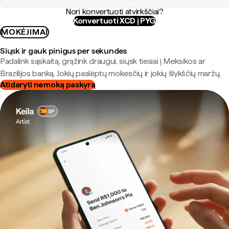
Nori konvertuoti atvirkščiai?
Konvertuoti XCD į PYG
MOKĖJIMAI
Siųsk ir gauk pinigus per sekundes
Padalink sąskaitą, grąžink draugui, siųsk tiesiai į Meksikos ar
Brazilijos banką. Jokių paslėptų mokesčių ir jokių šlykščių maržų.
Atidaryti nemoką paskyrą