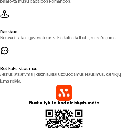
palaikyta mūsų pagalbos komandos.
Bet vieta
Nesvarbu, kur gyvenate ar kokia kalba kalbate, mes čia jums.
Bet koks klausimas
Aiškūs atsakymai į dažniausiai užduodamus klausimus, kai tik jų
jums reikia.
Nuskaitykite, kad atsisiųstumėte