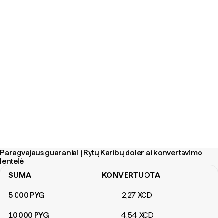
Paragvajaus guaraniai į Rytų Karibų doleriai konvertavimo
lentelė
SUMA
KONVERTUOTA
Paragvajaus guaraniai į Rytų Karibų doleriai konvertavimo lentelė
5 000
PYG
2
,27
XCD
10 000
PYG
4
,54
XCD