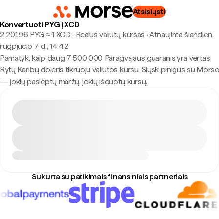
Atsisiųsti
Konvertuoti PYG į XCD
2 201,96 PYG ≈ 1 XCD · Realus valiutų kursas
·
Atnaujinta šiandien,
rugpjūčio 7 d., 14:42
Pamatyk, kaip daug 7 500 000 Paragvajaus guaranis yra vertas
Rytų Karibų doleris tikruoju valiutos kursu. Siųsk pinigus su Morse
— jokių paslėptų maržų, jokių išduotų kursų.
Sukurta su patikimais finansiniais partneriais