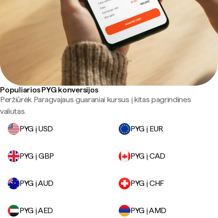
Populiarios PYG konversijos
Peržiūrėk Paragvajaus guaraniai kursus į kitas pagrindines
valiutas.
PYG į USD
PYG į EUR
PYG į GBP
PYG į CAD
PYG į AUD
PYG į CHF
PYG į AED
PYG į AMD