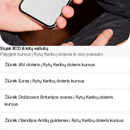
Siųsk XCD iš kitų valiutų
Palygink kursus į Rytų Karibų doleriai iš viso pasaulio.
Žiūrėk JAV doleris į Rytų Karibų doleris kursus
Žiūrėk Euras į Rytų Karibų doleris kursus
Žiūrėk Didžiosios Britanijos svaras į Rytų Karibų doleris
kursus
Žiūrėk Olandijos Antilų guldenas į Rytų Karibų doleris kursus