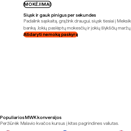
MOKĖJIMAI
Siųsk ir gauk pinigus per sekundes
Padalink sąskaitą, grąžink draugui, siųsk tiesiai į Meksik
banką. Jokių paslėptų mokesčių ir jokių šlykščių maržų
Atidaryti nemoką paskyrą
Populiarios MWK konversijos
Peržiūrėk Malavio kvačos kursus į kitas pagrindines valiutas.