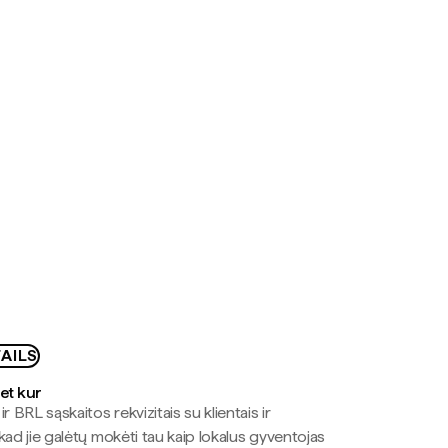
AILS
bet kur
r BRL sąskaitos rekvizitais su klientais ir
kad jie galėtų mokėti tau kaip lokalus gyventojas