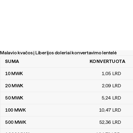
Malavio kvačos į Liberijos doleriai konvertavimo lentelė
SUMA
KONVERTUOTA
Malavio kvačos į Liberijos doleriai konvertavimo lentelė
10
MWK
1
,05
LRD
20
MWK
2
,09
LRD
50
MWK
5
,24
LRD
100
MWK
10
,47
LRD
500
MWK
52
,36
LRD