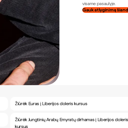
visame pasaulyje.
Gauk atlyginimą šian
Žiūrėk Euras į Liberijos doleris kursus
Žiūrėk Jungtinių Arabų Emyratų dirhamas į Liberijos doleri
kursus