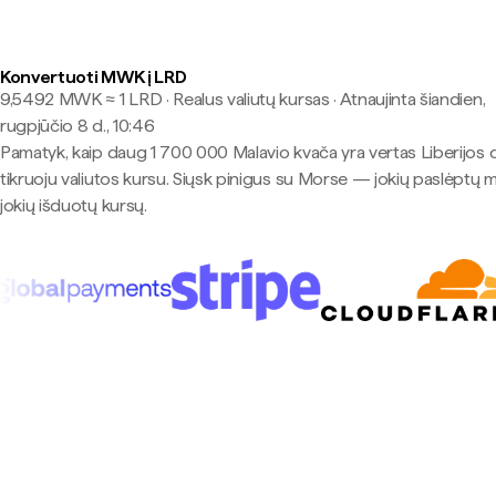
Konvertuoti MWK į LRD
9,5492 MWK ≈ 1 LRD · Realus valiutų kursas
·
Atnaujinta šiandien,
rugpjūčio 8 d., 10:46
Pamatyk, kaip daug 1 700 000 Malavio kvača yra vertas Liberijos d
tikruoju valiutos kursu. Siųsk pinigus su Morse — jokių paslėptų 
jokių išduotų kursų.