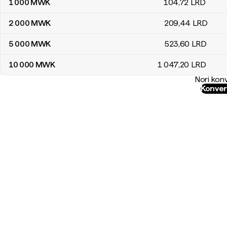
1 000
MWK
104
,72
LRD
2 000
MWK
209
,44
LRD
5 000
MWK
523
,60
LRD
10 000
MWK
1 047
,20
LRD
Nori konv
Konver