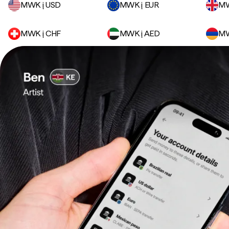
MWK į USD
MWK į EUR
MW
MWK į CHF
MWK į AED
MW