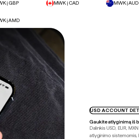
K į GBP
MWK į CAD
MWK į AUD
K į AMD
USD ACCOUNT DET
Gaukite atlyginimą iš 
Dalinkis USD, EUR, MXN i
atlyginimo sistemomis, 