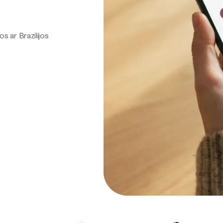
os ar Brazilijos
.