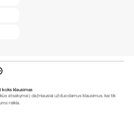
t koks klausimas
kūs atsakymai į dažniausiai užduodamus klausimus, kai tik
jums reikia.