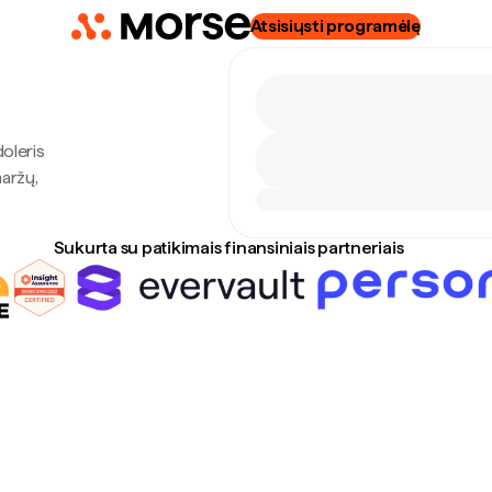
Atsisiųsti programėlę
oleris
maržų,
Sukurta su patikimais finansiniais partneriais