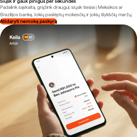
Siųsk ir gauk pinigus per sekundes
Padalink sąskaitą, grąžink draugui, siųsk tiesiai į Meksikos ar
Brazilijos banką. Jokių paslėptų mokesčių ir jokių šlykščių maržų.
Atidaryti nemoką paskyrą