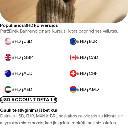
Populiarios BHD konversijos
Peržiūrėk Bahreino dinarai kursus į kitas pagrindines valiutas.
BHD į USD
BHD į EUR
BHD į GBP
BHD į CAD
BHD į AUD
BHD į CHF
BHD į AED
BHD į AMD
USD ACCOUNT DETAILS
Gaukite atlyginimą iš bet kur
Dalinkis USD, EUR, MXN ir BRL sąskaitos rekvizitais su klientais ir
atlyginimo sistemomis, kad jie galėtų mokėti tau kaip lokalus