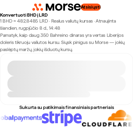
Atsisiųsti
Konvertuoti BHD į LRD
1 BHD ≈ 482,8485 LRD · Realus valiutų kursas
·
Atnaujinta
šiandien, rugpjūčio 8 d., 14:48
Pamatyk, kaip daug 350 Bahreino dinaras yra vertas Liberijos
doleris tikruoju valiutos kursu. Siųsk pinigus su Morse — jokių
paslėptų maržų, jokių išduotų kursų.
Sukurta su patikimais finansiniais partneriais