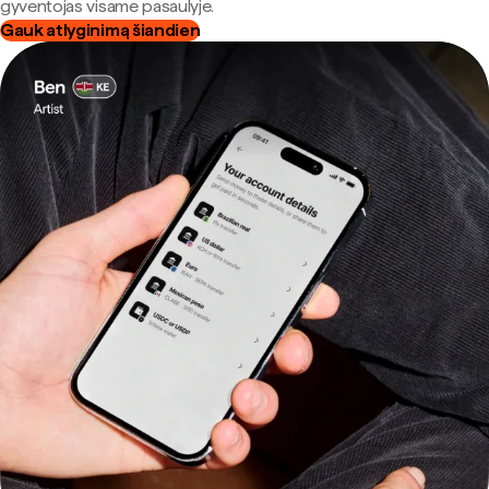
gyventojas visame pasaulyje.
Gauk atlyginimą šiandien