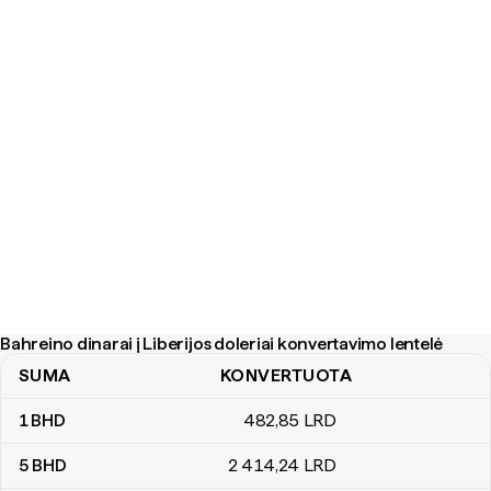
Bahreino dinarai į Liberijos doleriai konvertavimo lentelė
SUMA
KONVERTUOTA
Bahreino dinarai į Liberijos doleriai konvertavimo lentelė
1
BHD
482
,85
LRD
5
BHD
2 414
,24
LRD