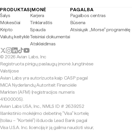
PRODUKTAS
ĮMONĖ
PAGALBA
Šalys
Karjera
Pagalbos centras
Mokesčiai
Tinklaraštis
Būsena
Kripto
Spauda
Atsisiųsk „Morse" programėlę
Valiutų keityklė
Teisiniai dokumentai
Atskleidimas
© 2026 Avian Labs, Inc
Registruota pinigų paslaugų įmonė Jungtinėse
Valstijose
Avian Labs yra autorizuota kaip CASP pagal
MiCA Nyderlandų Autoriteit Financiële
Markten (AFM) (registracijos numeris
41000005).
Avian Labs USA, Inc., NMLS ID # 2639252
Išankstinio mokėjimo debetinę "Visa" kortelę
(toliau – "Kortelė") išduoda Lead Bank pagal
Visa U.S.A. Inc. licenciją ir ją galima naudoti visur,