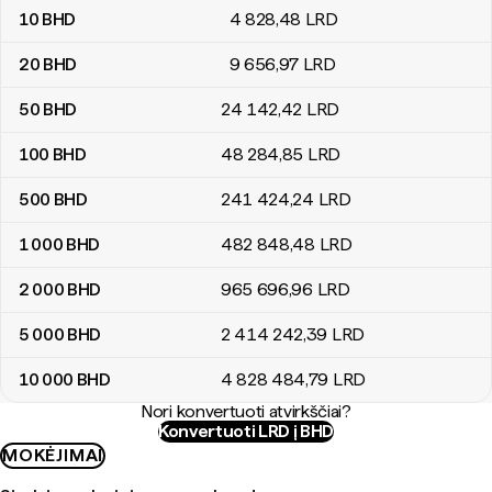
10
BHD
4 828
,48
LRD
20
BHD
9 656
,97
LRD
50
BHD
24 142
,42
LRD
100
BHD
48 284
,85
LRD
500
BHD
241 424
,24
LRD
1 000
BHD
482 848
,48
LRD
2 000
BHD
965 696
,96
LRD
5 000
BHD
2 414 242
,39
LRD
10 000
BHD
4 828 484
,79
LRD
Nori konvertuoti atvirkščiai?
Konvertuoti LRD į BHD
MOKĖJIMAI