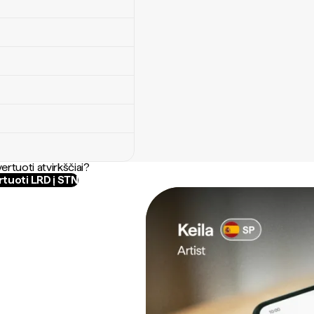
ertuoti atvirkščiai?
tuoti LRD į STN