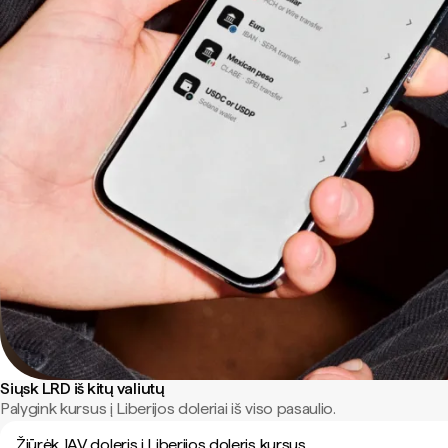
Siųsk LRD iš kitų valiutų
Palygink kursus į Liberijos doleriai iš viso pasaulio.
Žiūrėk JAV doleris į Liberijos doleris kursus