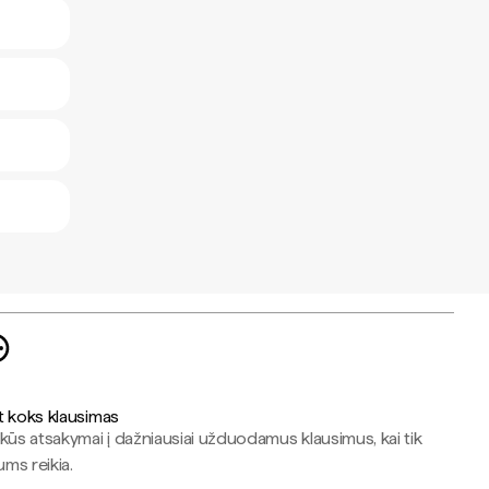
t koks klausimas
kūs atsakymai į dažniausiai užduodamus klausimus, kai tik
jums reikia.