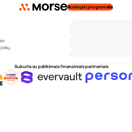
Atsisiųsti programėlę
tas
 jokių
Sukurta su patikimais finansiniais partneriais