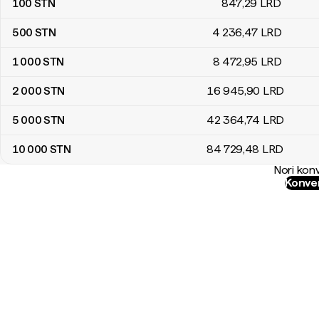
100
STN
847
,29
LRD
500
STN
4 236
,47
LRD
1 000
STN
8 472
,95
LRD
2 000
STN
16 945
,90
LRD
5 000
STN
42 364
,74
LRD
10 000
STN
84 729
,48
LRD
Nori konv
Konver