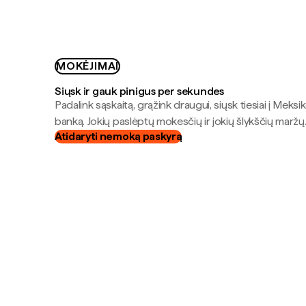
MOKĖJIMAI
Siųsk ir gauk pinigus per sekundes
Padalink sąskaitą, grąžink draugui, siųsk tiesiai į Meksik
banką. Jokių paslėptų mokesčių ir jokių šlykščių maržų
Atidaryti nemoką paskyrą