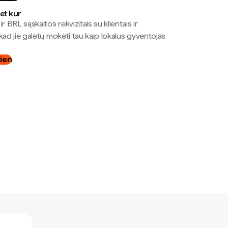
bet kur
r BRL sąskaitos rekvizitais su klientais ir
kad jie galėtų mokėti tau kaip lokalus gyventojas
dien