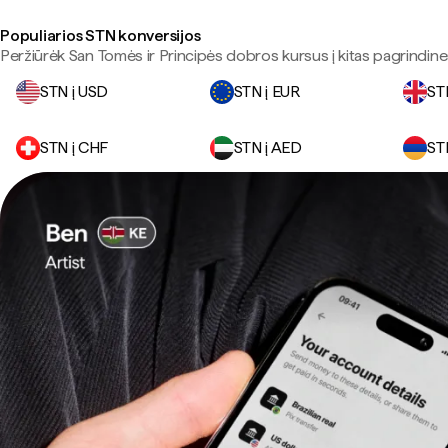
Populiarios STN konversijos
Peržiūrėk San Tomės ir Principės dobros kursus į kitas pagrindines
STN į USD
STN į EUR
ST
STN į CHF
STN į AED
ST