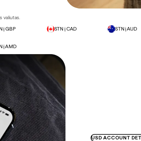
 valiutas.
N į GBP
STN į CAD
STN į AUD
N į AMD
USD ACCOUNT DET