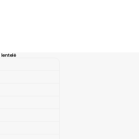
 lentelė
ntelė