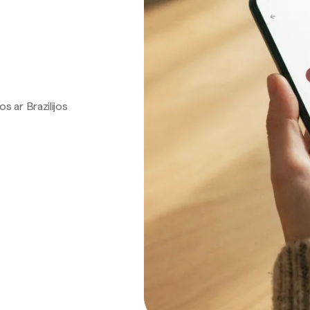
os ar Brazilijos
.