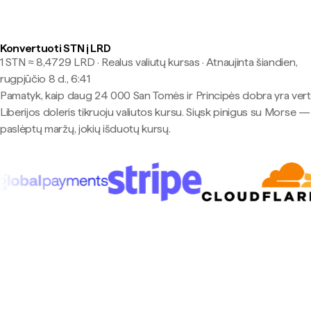
Konvertuoti STN į LRD
1 STN ≈ 8,4729 LRD · Realus valiutų kursas
·
Atnaujinta šiandien,
rugpjūčio 8 d., 6:41
Pamatyk, kaip daug 24 000 San Tomės ir Principės dobra yra ver
Liberijos doleris tikruoju valiutos kursu. Siųsk pinigus su Morse —
paslėptų maržų, jokių išduotų kursų.