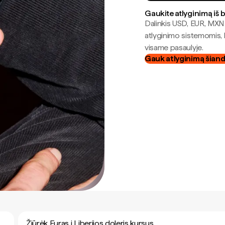
Gaukite atlyginimą iš 
Dalinkis USD, EUR, MXN i
atlyginimo sistemomis, 
visame pasaulyje.
Gauk atlyginimą šian
Žiūrėk Euras į Liberijos doleris kursus