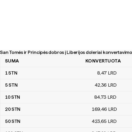
San Tomės ir Principės dobros į Liberijos doleriai konvertavimo
SUMA
KONVERTUOTA
San Tomės ir Principės dobros į Liberijos doleriai konvertavimo le
1
STN
8
,47
LRD
5
STN
42
,36
LRD
10
STN
84
,73
LRD
20
STN
169
,46
LRD
50
STN
423
,65
LRD