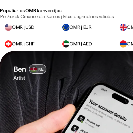
Populiarios OMR konversijos
Peržiūrėk Omano rialai kursus į kitas pagrindines valiutas.
OMR į USD
OMR į EUR
OM
OMR į CHF
OMR į AED
OM