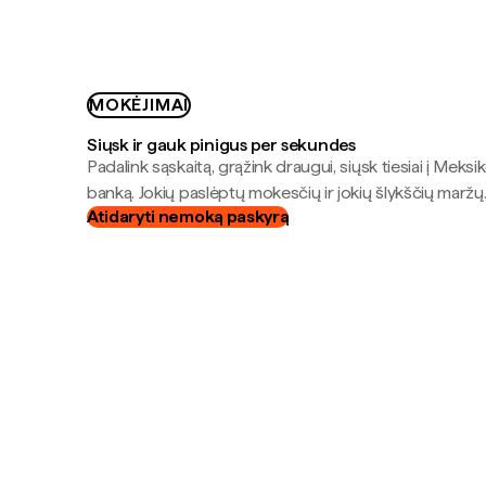
MOKĖJIMAI
Siųsk ir gauk pinigus per sekundes
Padalink sąskaitą, grąžink draugui, siųsk tiesiai į Meksik
banką. Jokių paslėptų mokesčių ir jokių šlykščių maržų
Atidaryti nemoką paskyrą