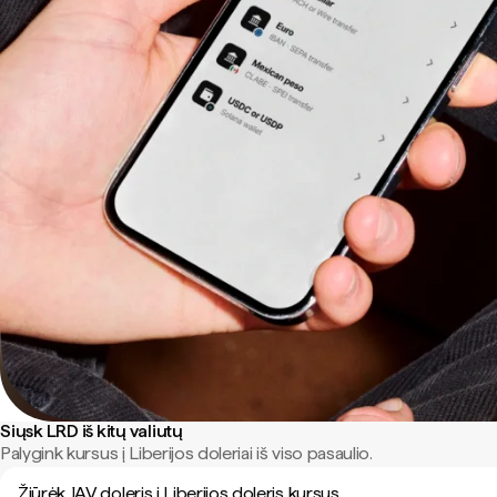
Siųsk LRD iš kitų valiutų
Palygink kursus į Liberijos doleriai iš viso pasaulio.
Žiūrėk JAV doleris į Liberijos doleris kursus