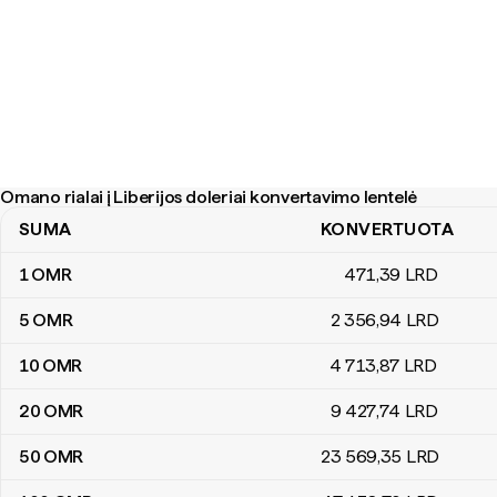
Omano rialai į Liberijos doleriai konvertavimo lentelė
SUMA
KONVERTUOTA
Omano rialai į Liberijos doleriai konvertavimo lentelė
1
OMR
471
,39
LRD
5
OMR
2 356
,94
LRD
10
OMR
4 713
,87
LRD
20
OMR
9 427
,74
LRD
50
OMR
23 569
,35
LRD