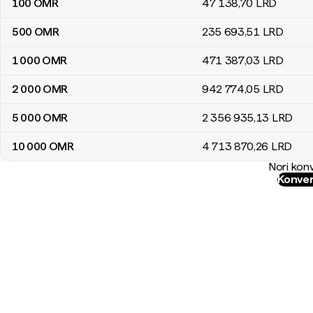
100
OMR
47 138
,70
LRD
500
OMR
235 693
,51
LRD
1 000
OMR
471 387
,03
LRD
2 000
OMR
942 774
,05
LRD
5 000
OMR
2 356 935
,13
LRD
10 000
OMR
4 713 870
,26
LRD
Nori konv
Konver