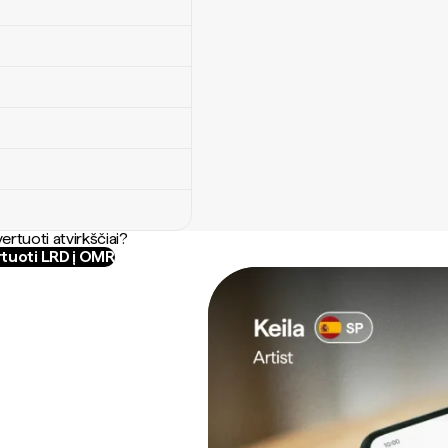
ertuoti atvirkščiai?
tuoti LRD į OMR