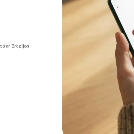
os ar Brazilijos
.