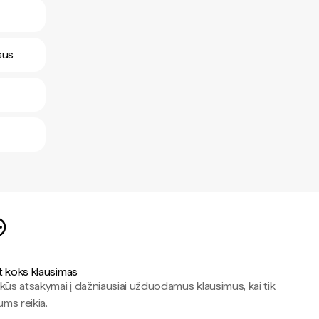
sus
t koks klausimas
kūs atsakymai į dažniausiai užduodamus klausimus, kai tik
jums reikia.