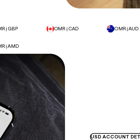
R į GBP
OMR į CAD
OMR į AUD
R į AMD
USD ACCOUNT DET