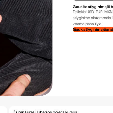
Gaukite atlyginimą iš 
Dalinkis USD, EUR, MXN i
atlyginimo sistemomis, 
visame pasaulyje.
Gauk atlyginimą šian
Žiūrėk Euras į Liberijos doleris kursus