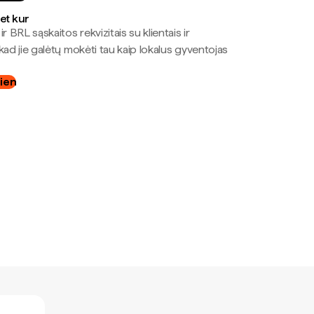
bet kur
r BRL sąskaitos rekvizitais su klientais ir
kad jie galėtų mokėti tau kaip lokalus gyventojas
dien