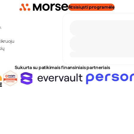
Atsisiųsti programėlę
,
tikruoju
kių
Sukurta su patikimais finansiniais partneriais