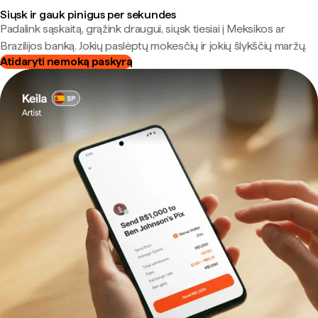
Siųsk ir gauk pinigus per sekundes
Padalink sąskaitą, grąžink draugui, siųsk tiesiai į Meksikos ar
Brazilijos banką. Jokių paslėptų mokesčių ir jokių šlykščių maržų.
Atidaryti nemoką paskyrą