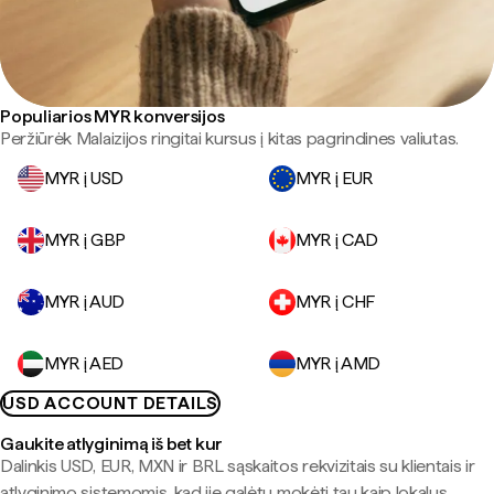
Populiarios MYR konversijos
Peržiūrėk Malaizijos ringitai kursus į kitas pagrindines valiutas.
MYR į USD
MYR į EUR
MYR į GBP
MYR į CAD
MYR į AUD
MYR į CHF
MYR į AED
MYR į AMD
USD ACCOUNT DETAILS
Gaukite atlyginimą iš bet kur
Dalinkis USD, EUR, MXN ir BRL sąskaitos rekvizitais su klientais ir
atlyginimo sistemomis, kad jie galėtų mokėti tau kaip lokalus