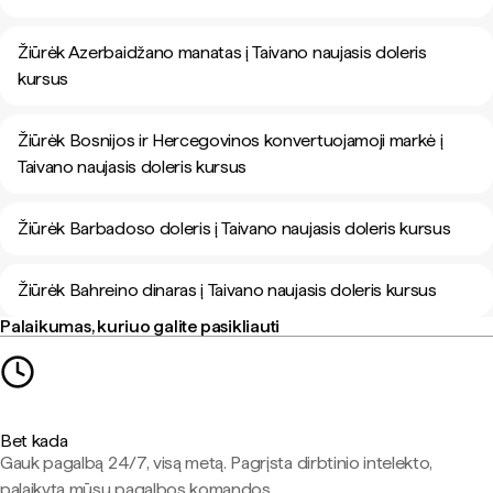
Žiūrėk Azerbaidžano manatas į Taivano naujasis doleris
kursus
Žiūrėk Bosnijos ir Hercegovinos konvertuojamoji markė į
Taivano naujasis doleris kursus
Žiūrėk Barbadoso doleris į Taivano naujasis doleris kursus
Žiūrėk Bahreino dinaras į Taivano naujasis doleris kursus
Palaikumas, kuriuo galite pasikliauti
Bet kada
Gauk pagalbą 24/7, visą metą. Pagrįsta dirbtinio intelekto,
palaikyta mūsų pagalbos komandos.