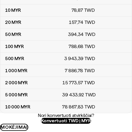
10
MYR
78
,87
TWD
20
MYR
157
,74
TWD
50
MYR
394
,34
TWD
100
MYR
788
,68
TWD
500
MYR
3 943
,39
TWD
1 000
MYR
7 886
,78
TWD
2 000
MYR
15 773
,57
TWD
5 000
MYR
39 433
,92
TWD
10 000
MYR
78 867
,83
TWD
Nori konvertuoti atvirkščiai?
Konvertuoti TWD į MYR
MOKĖJIMAI