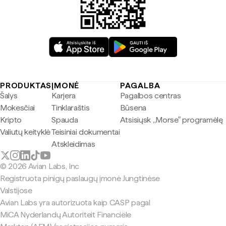
PRODUKTAS
ĮMONĖ
PAGALBA
Šalys
Karjera
Pagalbos centras
Mokesčiai
Tinklaraštis
Būsena
Kripto
Spauda
Atsisiųsk „Morse" programėlę
Valiutų keityklė
Teisiniai dokumentai
Atskleidimas
© 2026 Avian Labs, Inc
Registruota pinigų paslaugų įmonė Jungtinėse
Valstijose
Avian Labs yra autorizuota kaip CASP pagal
MiCA Nyderlandų Autoriteit Financiële