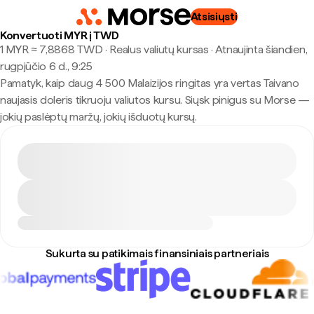
Atsisiųsti
Konvertuoti MYR į TWD
1 MYR ≈ 7,8868 TWD · Realus valiutų kursas
·
Atnaujinta šiandien,
rugpjūčio 6 d., 9:25
Pamatyk, kaip daug 4 500 Malaizijos ringitas yra vertas Taivano
naujasis doleris tikruoju valiutos kursu. Siųsk pinigus su Morse —
jokių paslėptų maržų, jokių išduotų kursų.
Sukurta su patikimais finansiniais partneriais