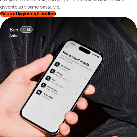
gyventojas visame pasaulyje.
Gauk atlyginimą šiandien