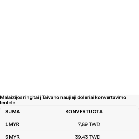
Malaizijos ringitai į Taivano naujieji doleriai konvertavimo
lentelė
SUMA
KONVERTUOTA
Malaizijos ringitai į Taivano naujieji doleriai konvertavimo lentelė
1
MYR
7
,89
TWD
5
MYR
39
,43
TWD