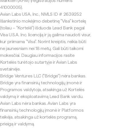
Markten (AFM) (registracijos numeris
41000005).
Avian Labs USA, Inc., NMLS ID # 2639252
Išankstinio mokėjimo debetinę "Visa" kortelę
(toliau – "Kortelė") išduoda Lead Bank pagal
Visa U.S.A. Inc. licenciją ir ją galima naudoti visur,
kur priimama "Visa". Norint kreiptis, reikia būti
ne jaunesniam nei 18 metų. Gali būti taikomi
mokesčiai. Daugiau informacijos rasite
Kortelės turėtojo sutartyje ir Avian Labs
svetainėje.
Bridge Ventures LLC ("Bridge") nėra bankas.
Bridge yra finansinių technologijų įmonė ir
Programos valdytoja, atsakinga už Kortelės
valdymą ir eksploatavimą Lead Bank vardu.
Avian Labs nėra bankas. Avian Labs yra
finansinių technologijų įmonė ir Platformos
teikėja, atsakinga už kortelės programą,
prieigą ir valdymą.