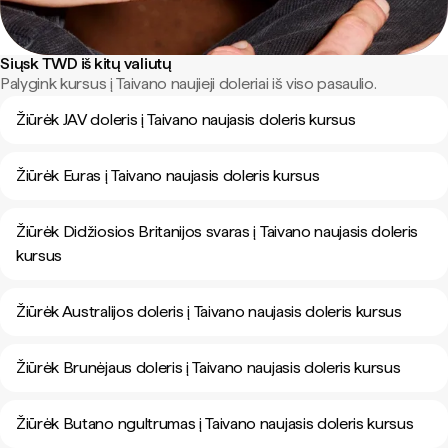
Siųsk TWD iš kitų valiutų
Palygink kursus į Taivano naujieji doleriai iš viso pasaulio.
Žiūrėk JAV doleris į Taivano naujasis doleris kursus
Žiūrėk Euras į Taivano naujasis doleris kursus
Žiūrėk Didžiosios Britanijos svaras į Taivano naujasis doleris
kursus
Žiūrėk Australijos doleris į Taivano naujasis doleris kursus
Žiūrėk Brunėjaus doleris į Taivano naujasis doleris kursus
Žiūrėk Butano ngultrumas į Taivano naujasis doleris kursus