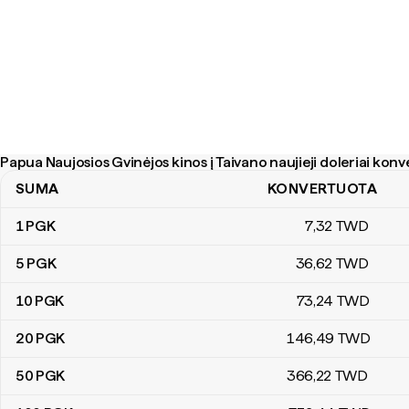
Papua Naujosios Gvinėjos kinos į Taivano naujieji doleriai konv
SUMA
KONVERTUOTA
Papua Naujosios Gvinėjos kinos į Taivano naujieji doleriai konverta
1
PGK
7
,32
TWD
5
PGK
36
,62
TWD
10
PGK
73
,24
TWD
20
PGK
146
,49
TWD
50
PGK
366
,22
TWD