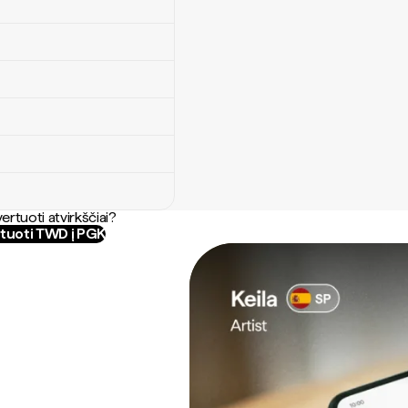
ertuoti atvirkščiai?
tuoti TWD į PGK