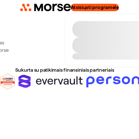
Atsisiųsti programėlę
as
Morse
Sukurta su patikimais finansiniais partneriais