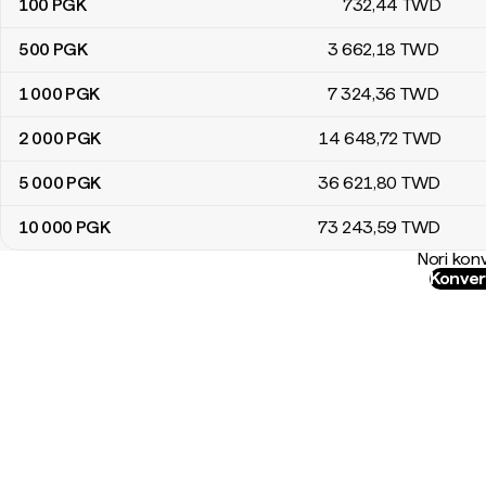
100
PGK
732
,44
TWD
500
PGK
3 662
,18
TWD
1 000
PGK
7 324
,36
TWD
2 000
PGK
14 648
,72
TWD
5 000
PGK
36 621
,80
TWD
10 000
PGK
73 243
,59
TWD
Nori konv
Konver