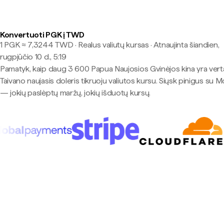
Konvertuoti PGK į TWD
1 PGK ≈ 7,3244 TWD · Realus valiutų kursas
·
Atnaujinta šiandien,
rugpjūčio 10 d., 5:19
Pamatyk, kaip daug 3 600 Papua Naujosios Gvinėjos kina yra vert
Taivano naujasis doleris tikruoju valiutos kursu. Siųsk pinigus su 
— jokių paslėptų maržų, jokių išduotų kursų.