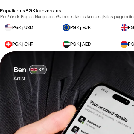
Populiarios PGK konversijos
Peržiūrėk Papua Naujosios Gvinėjos kinos kursus į kitas pagrindine
PGK į USD
PGK į EUR
PG
PGK į CHF
PGK į AED
PG