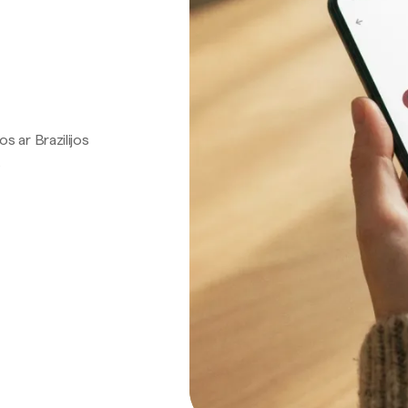
os ar Brazilijos
.