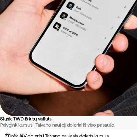
Siųsk TWD iš kitų valiutų
Palygink kursus į Taivano naujieji doleriai iš viso pasaulio.
Žiūrėk JAV doleris į Taivano naujasis doleris kursus