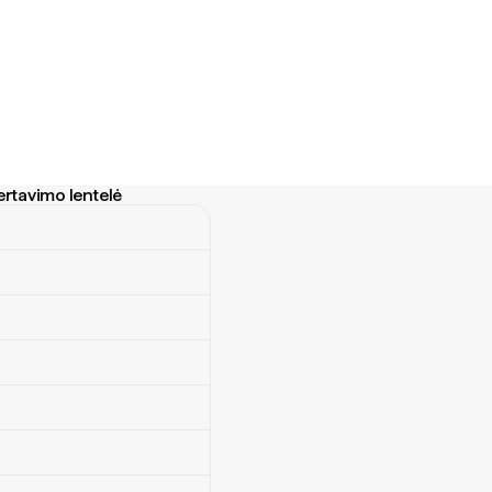
ertavimo lentelė
vimo lentelė