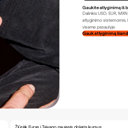
Gaukite atlyginimą iš 
Dalinkis USD, EUR, MXN i
atlyginimo sistemomis, 
visame pasaulyje.
Gauk atlyginimą šian
Žiūrėk Euras į Taivano naujasis doleris kursus