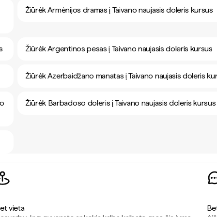
Žiūrėk Armėnijos dramas į Taivano naujasis doleris kursus
s
Žiūrėk Argentinos pesas į Taivano naujasis doleris kursus
Žiūrėk Azerbaidžano manatas į Taivano naujasis doleris ku
no
Žiūrėk Barbadoso doleris į Taivano naujasis doleris kursus
et vieta
Be