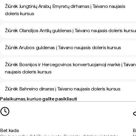
Žiūrėk Jungtinių Arabų Emyratų dirhamas į Taivano naujasis
doleris kursus
Žiūrėk Olandijos Antilų guldenas į Taivano naujasis doleris kursu
Žiūrėk Arubos guldenas į Taivano naujasis doleris kursus
Žiūrėk Bosnijos ir Hercegovinos konvertuojamoji markė į Taiva
naujasis doleris kursus
Žiūrėk Bahreino dinaras į Taivano naujasis doleris kursus
Palaikumas, kuriuo galite pasikliauti
Bet kada
B