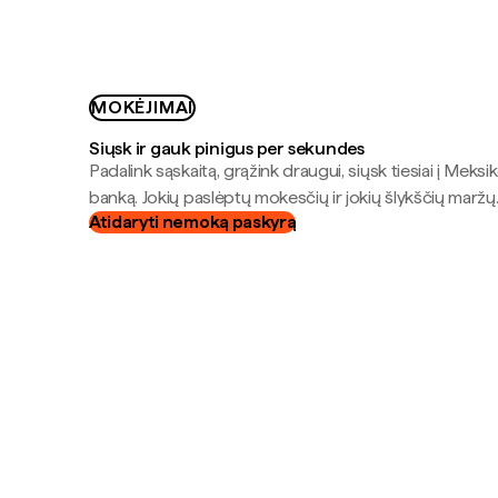
MOKĖJIMAI
Siųsk ir gauk pinigus per sekundes
Padalink sąskaitą, grąžink draugui, siųsk tiesiai į Meksik
banką. Jokių paslėptų mokesčių ir jokių šlykščių maržų
Atidaryti nemoką paskyrą