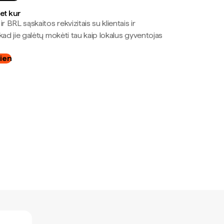
bet kur
r BRL sąskaitos rekvizitais su klientais ir
kad jie galėtų mokėti tau kaip lokalus gyventojas
dien