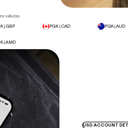
s valiutas.
K į GBP
PGK į CAD
PGK į AUD
K į AMD
USD ACCOUNT DET