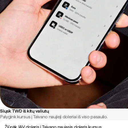
Siųsk TWD iš kitų valiutų
Palygink kursus į Taivano naujieji doleriai iš viso pasaulio.
Žiūrėk JAV doleris į Taivano naujasis doleris kursus