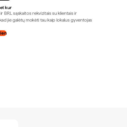
bet kur
r BRL sąskaitos rekvizitais su klientais ir
kad jie galėtų mokėti tau kaip lokalus gyventojas
dien