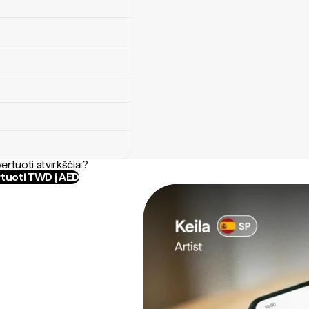
ertuoti atvirkščiai?
tuoti TWD į AED