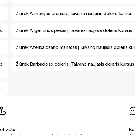
Žiūrėk Armėnijos dramas į Taivano naujasis doleris kursus
s
Žiūrėk Argentinos pesas į Taivano naujasis doleris kursus
Žiūrėk Azerbaidžano manatas į Taivano naujasis doleris ku
no
Žiūrėk Barbadoso doleris į Taivano naujasis doleris kursus
et vieta
Be