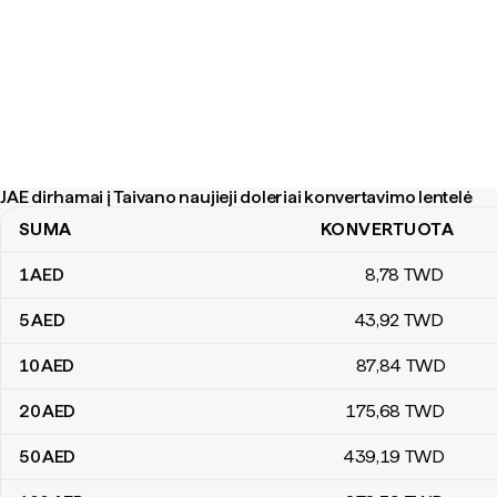
JAE dirhamai į Taivano naujieji doleriai konvertavimo lentelė
SUMA
KONVERTUOTA
JAE dirhamai į Taivano naujieji doleriai konvertavimo lentelė
1
AED
8
,78
TWD
5
AED
43
,92
TWD
10
AED
87
,84
TWD
20
AED
175
,68
TWD
50
AED
439
,19
TWD