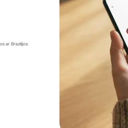
os ar Brazilijos
.