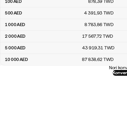
100
AED
878
,39
TWD
500
AED
4 391
,93
TWD
1 000
AED
8 783
,86
TWD
2 000
AED
17 567
,72
TWD
5 000
AED
43 919
,31
TWD
10 000
AED
87 838
,62
TWD
Nori konv
Konver