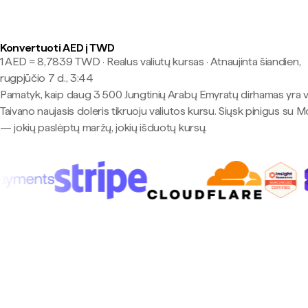
Konvertuoti AED į TWD
1 AED ≈ 8,7839 TWD · Realus valiutų kursas
·
Atnaujinta šiandien,
rugpjūčio 7 d., 3:44
Pamatyk, kaip daug 3 500 Jungtinių Arabų Emyratų dirhamas yra 
Taivano naujasis doleris tikruoju valiutos kursu. Siųsk pinigus su 
— jokių paslėptų maržų, jokių išduotų kursų.