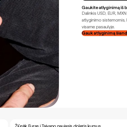
Gaukite atlyginimą iš 
Dalinkis USD, EUR, MXN i
atlyginimo sistemomis, 
visame pasaulyje.
Gauk atlyginimą šian
Žiūrėk Euras į Taivano naujasis doleris kursus