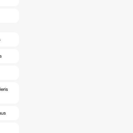
s
s
eris
rsus