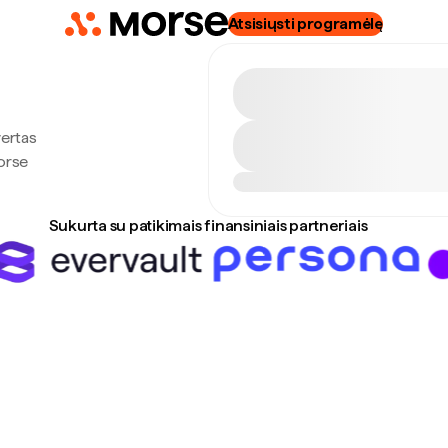
Atsisiųsti programėlę
vertas
Morse
Sukurta su patikimais finansiniais partneriais