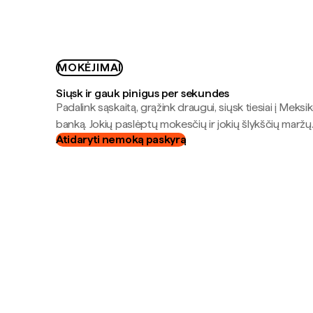
MOKĖJIMAI
Siųsk ir gauk pinigus per sekundes
Padalink sąskaitą, grąžink draugui, siųsk tiesiai į Meksik
banką. Jokių paslėptų mokesčių ir jokių šlykščių maržų
Atidaryti nemoką paskyrą