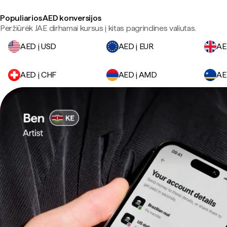
Populiarios AED konversijos
Peržiūrėk JAE dirhamai kursus į kitas pagrindines valiutas.
AED į USD
AED į EUR
AE
AED į CHF
AED į AMD
AE