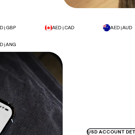
D į GBP
AED į CAD
AED į AUD
D į ANG
USD ACCOUNT DET