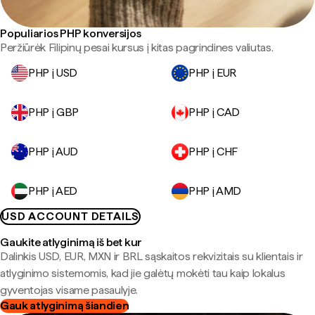
Populiarios PHP konversijos
Peržiūrėk Filipinų pesai kursus į kitas pagrindines valiutas.
PHP į USD
PHP į EUR
PHP į GBP
PHP į CAD
PHP į AUD
PHP į CHF
PHP į AED
PHP į AMD
USD ACCOUNT DETAILS
Gaukite atlyginimą iš bet kur
Dalinkis USD, EUR, MXN ir BRL sąskaitos rekvizitais su klientais ir
atlyginimo sistemomis, kad jie galėtų mokėti tau kaip lokalus
gyventojas visame pasaulyje.
Gauk atlyginimą šiandien