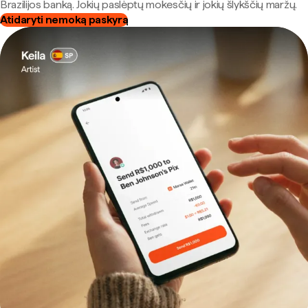
Brazilijos banką. Jokių paslėptų mokesčių ir jokių šlykščių maržų.
Atidaryti nemoką paskyrą