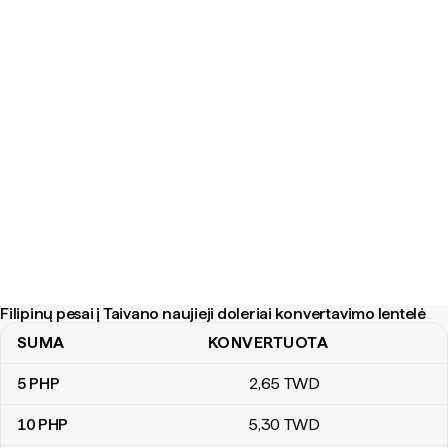
Filipinų pesai į Taivano naujieji doleriai konvertavimo lentelė
SUMA
KONVERTUOTA
Filipinų pesai į Taivano naujieji doleriai konvertavimo lentelė
5
PHP
2
,65
TWD
10
PHP
5
,30
TWD