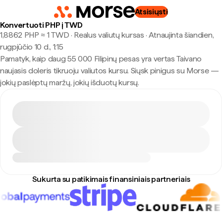
Atsisiųsti
Konvertuoti PHP į TWD
1,8862 PHP ≈ 1 TWD · Realus valiutų kursas
·
Atnaujinta šiandien,
rugpjūčio 10 d., 1:15
Pamatyk, kaip daug 55 000 Filipinų pesas yra vertas Taivano
naujasis doleris tikruoju valiutos kursu. Siųsk pinigus su Morse —
jokių paslėptų maržų, jokių išduotų kursų.
Sukurta su patikimais finansiniais partneriais