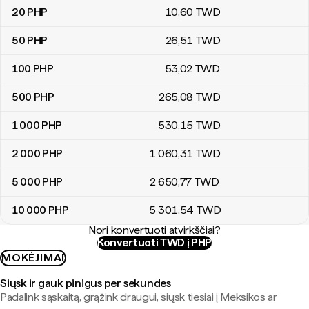
20
PHP
10
,60
TWD
50
PHP
26
,51
TWD
100
PHP
53
,02
TWD
500
PHP
265
,08
TWD
1 000
PHP
530
,15
TWD
2 000
PHP
1 060
,31
TWD
5 000
PHP
2 650
,77
TWD
10 000
PHP
5 301
,54
TWD
Nori konvertuoti atvirkščiai?
Konvertuoti TWD į PHP
MOKĖJIMAI
Siųsk ir gauk pinigus per sekundes
Padalink sąskaitą, grąžink draugui, siųsk tiesiai į Meksikos ar