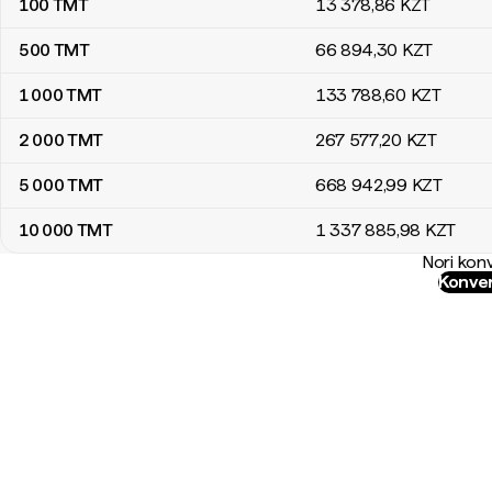
100
TMT
13 378
,86
KZT
500
TMT
66 894
,30
KZT
1 000
TMT
133 788
,60
KZT
2 000
TMT
267 577
,20
KZT
5 000
TMT
668 942
,99
KZT
10 000
TMT
1 337 885
,98
KZT
Nori konv
Konver