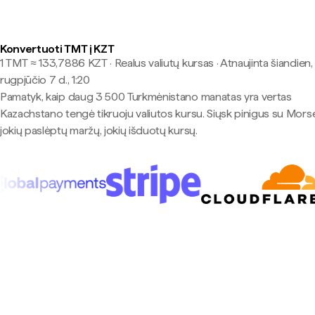
Konvertuoti TMT į KZT
1 TMT ≈ 133,7886 KZT · Realus valiutų kursas
·
Atnaujinta šiandien,
rugpjūčio 7 d., 1:20
Pamatyk, kaip daug 3 500 Turkmėnistano manatas yra vertas
Kazachstano tengė tikruoju valiutos kursu. Siųsk pinigus su Mor
jokių paslėptų maržų, jokių išduotų kursų.