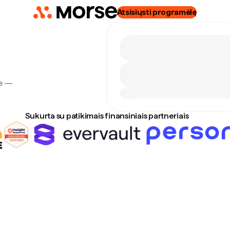
Atsisiųsti programėlę
se —
Sukurta su patikimais finansiniais partneriais