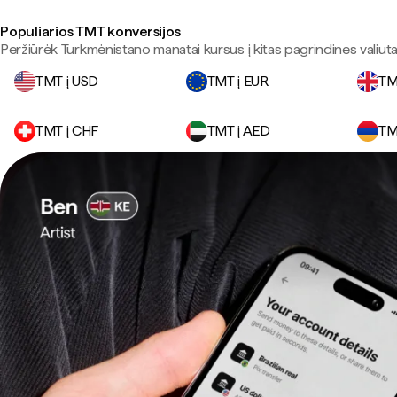
Populiarios TMT konversijos
Peržiūrėk Turkmėnistano manatai kursus į kitas pagrindines valiuta
TMT į USD
TMT į EUR
TM
TMT į CHF
TMT į AED
TM