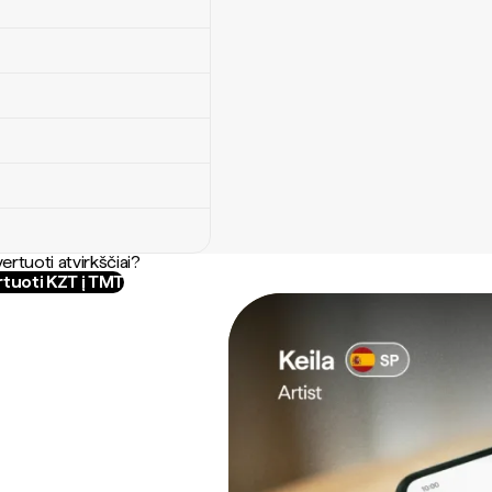
ertuoti atvirkščiai?
tuoti KZT į TMT