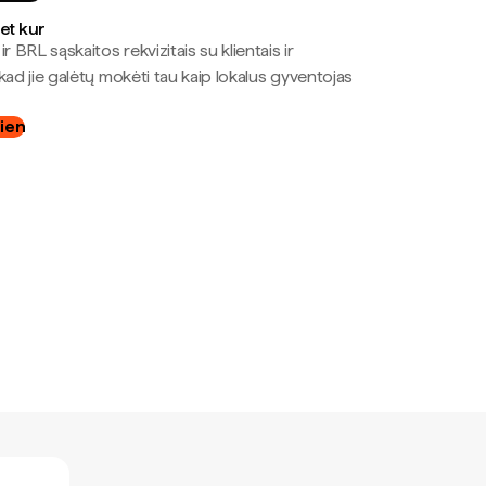
bet kur
r BRL sąskaitos rekvizitais su klientais ir
kad jie galėtų mokėti tau kaip lokalus gyventojas
dien