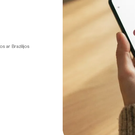
os ar Brazilijos
.