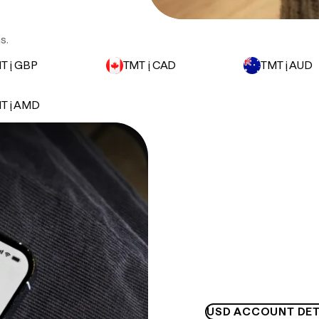
s.
T į GBP
TMT į CAD
TMT į AUD
T į AMD
USD ACCOUNT DET