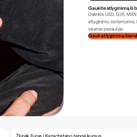
Gaukite atlyginimą iš 
Dalinkis USD, EUR, MXN i
atlyginimo sistemomis, 
visame pasaulyje.
Gauk atlyginimą šian
Žiūrėk Euras į Kazachstano tengė kursus