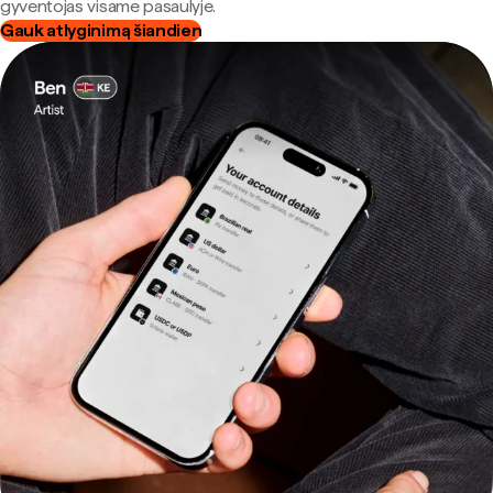
gyventojas visame pasaulyje.
Gauk atlyginimą šiandien