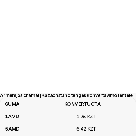
Armėnijos dramai į Kazachstano tengės konvertavimo lentelė
SUMA
KONVERTUOTA
Armėnijos dramai į Kazachstano tengės konvertavimo lentelė
1
AMD
1
,28
KZT
5
AMD
6
,42
KZT