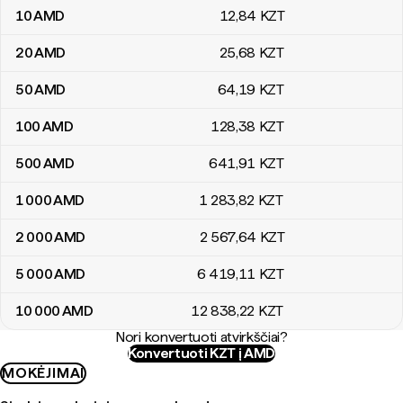
10
AMD
12
,84
KZT
20
AMD
25
,68
KZT
50
AMD
64
,19
KZT
100
AMD
128
,38
KZT
500
AMD
641
,91
KZT
1 000
AMD
1 283
,82
KZT
2 000
AMD
2 567
,64
KZT
5 000
AMD
6 419
,11
KZT
10 000
AMD
12 838
,22
KZT
Nori konvertuoti atvirkščiai?
Konvertuoti KZT į AMD
MOKĖJIMAI