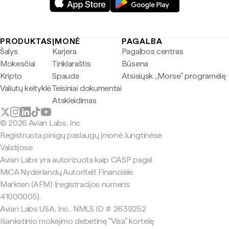
PRODUKTAS
ĮMONĖ
PAGALBA
Šalys
Karjera
Pagalbos centras
Mokesčiai
Tinklaraštis
Būsena
Kripto
Spauda
Atsisiųsk „Morse" programėlę
Valiutų keityklė
Teisiniai dokumentai
Atskleidimas
© 2026 Avian Labs, Inc
Registruota pinigų paslaugų įmonė Jungtinėse
Valstijose
Avian Labs yra autorizuota kaip CASP pagal
MiCA Nyderlandų Autoriteit Financiële
Markten (AFM) (registracijos numeris
41000005).
Avian Labs USA, Inc., NMLS ID # 2639252
Išankstinio mokėjimo debetinę "Visa" kortelę