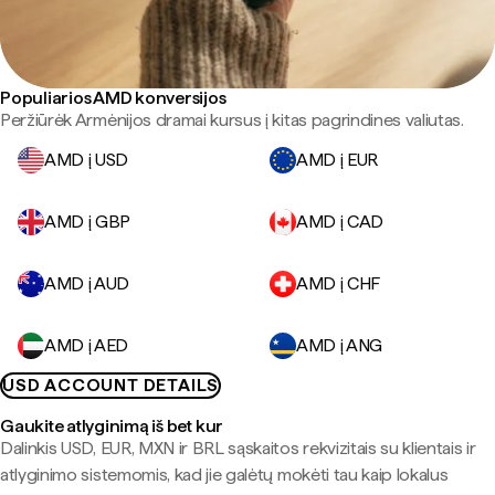
Populiarios AMD konversijos
Peržiūrėk Armėnijos dramai kursus į kitas pagrindines valiutas.
AMD į USD
AMD į EUR
AMD į GBP
AMD į CAD
AMD į AUD
AMD į CHF
AMD į AED
AMD į ANG
USD ACCOUNT DETAILS
Gaukite atlyginimą iš bet kur
Dalinkis USD, EUR, MXN ir BRL sąskaitos rekvizitais su klientais ir
atlyginimo sistemomis, kad jie galėtų mokėti tau kaip lokalus