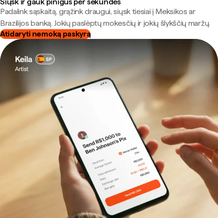
Siųsk ir gauk pinigus per sekundes
Padalink sąskaitą, grąžink draugui, siųsk tiesiai į Meksikos ar
Brazilijos banką. Jokių paslėptų mokesčių ir jokių šlykščių maržų.
Atidaryti nemoką paskyrą