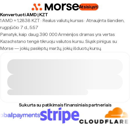
Atsisiųsti
Konvertuoti AMD į KZT
1 AMD ≈ 1,2838 KZT · Realus valiutų kursas
·
Atnaujinta šiandien,
rugpjūčio 7 d., 5:57
Pamatyk, kaip daug 390 000 Armėnijos dramas yra vertas
Kazachstano tengė tikruoju valiutos kursu. Siųsk pinigus su
Morse — jokių paslėptų maržų, jokių išduotų kursų.
Sukurta su patikimais finansiniais partneriais