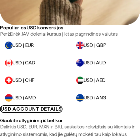
Populiarios USD konversijos
Peržiūrėk JAV doleriai kursus į kitas pagrindines valiutas.
USD į EUR
USD į GBP
USD į CAD
USD į AUD
USD į CHF
USD į AED
USD į AMD
USD į ANG
USD ACCOUNT DETAILS
Gaukite atlyginimą iš bet kur
Dalinkis USD, EUR, MXN ir BRL sąskaitos rekvizitais su klientais ir
atlyginimo sistemomis, kad jie galėtų mokėti tau kaip lokalus