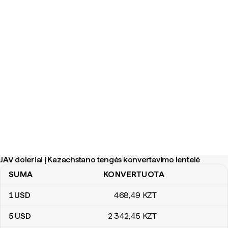
JAV doleriai į Kazachstano tengės konvertavimo lentelė
SUMA
KONVERTUOTA
JAV doleriai į Kazachstano tengės konvertavimo lentelė
1
USD
468
,49
KZT
5
USD
2 342
,45
KZT