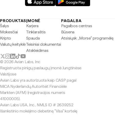
PRODUKTAS
ĮMONĖ
PAGALBA
Šalys
Karjera
Pagalbos centras
Mokesčiai
Tinklaraštis
Būsena
Kripto
Spauda
Atsisiųsk „Morse" programėlę
Valiutų keityklė
Teisiniai dokumentai
Atskleidimas
© 2026 Avian Labs, Inc
Registruota pinigų paslaugų įmonė Jungtinėse
Valstijose
Avian Labs yra autorizuota kaip CASP pagal
MiCA Nyderlandų Autoriteit Financiële
Markten (AFM) (registracijos numeris
41000005).
Avian Labs USA, Inc., NMLS ID # 2639252
Išankstinio mokėjimo debetinę "Visa" kortelę