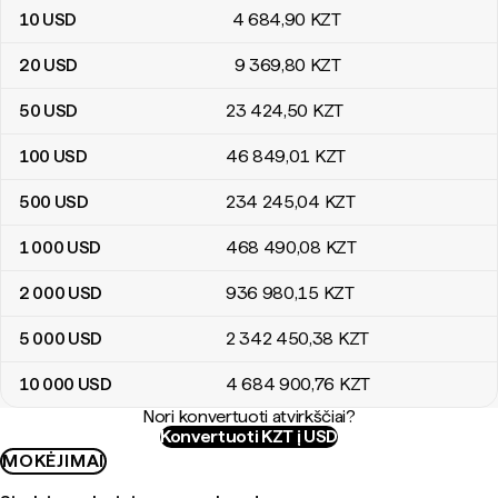
10
USD
4 684
,90
KZT
20
USD
9 369
,80
KZT
50
USD
23 424
,50
KZT
100
USD
46 849
,01
KZT
500
USD
234 245
,04
KZT
1 000
USD
468 490
,08
KZT
2 000
USD
936 980
,15
KZT
5 000
USD
2 342 450
,38
KZT
10 000
USD
4 684 900
,76
KZT
Nori konvertuoti atvirkščiai?
Konvertuoti KZT į USD
MOKĖJIMAI