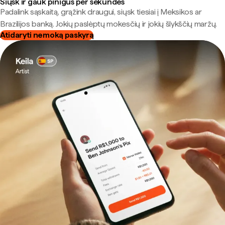
Siųsk ir gauk pinigus per sekundes
Padalink sąskaitą, grąžink draugui, siųsk tiesiai į Meksikos ar
Brazilijos banką. Jokių paslėptų mokesčių ir jokių šlykščių maržų.
Atidaryti nemoką paskyrą