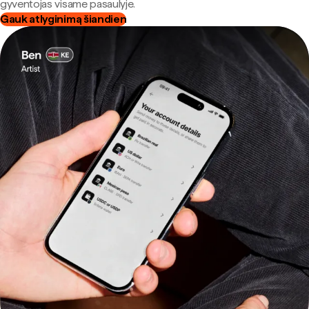
gyventojas visame pasaulyje.
Gauk atlyginimą šiandien