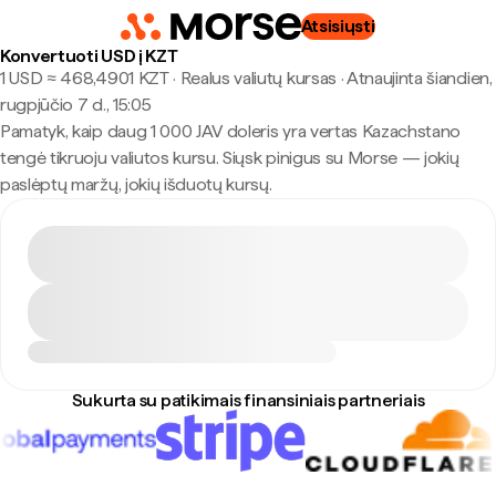
Atsisiųsti
Konvertuoti USD į KZT
1 USD ≈ 468,4901 KZT · Realus valiutų kursas
·
Atnaujinta šiandien,
rugpjūčio 7 d., 15:05
Pamatyk, kaip daug 1 000 JAV doleris yra vertas Kazachstano
tengė tikruoju valiutos kursu. Siųsk pinigus su Morse — jokių
paslėptų maržų, jokių išduotų kursų.
Sukurta su patikimais finansiniais partneriais