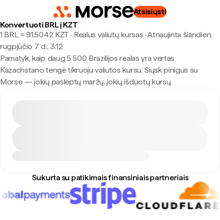
Atsisiųsti
Konvertuoti BRL į KZT
1 BRL ≈ 91,5042 KZT · Realus valiutų kursas
·
Atnaujinta šiandien,
rugpjūčio 7 d., 3:12
Pamatyk, kaip daug 5 500 Brazilijos realas yra vertas
Kazachstano tengė tikruoju valiutos kursu. Siųsk pinigus su
Morse — jokių paslėptų maržų, jokių išduotų kursų.
Sukurta su patikimais finansiniais partneriais