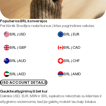
Populiarios BRL konversijos
Peržiūrėk Brazilijos realai kursus į kitas pagrindines valiutas.
BRL į USD
BRL į EUR
BRL į GBP
BRL į CAD
BRL į AUD
BRL į CHF
BRL į AED
BRL į AMD
USD ACCOUNT DETAILS
Gaukite atlyginimą iš bet kur
Dalinkis USD, EUR, MXN ir BRL sąskaitos rekvizitais su klientais ir
atlyginimo sistemomis, kad jie galėtų mokėti tau kaip lokalus