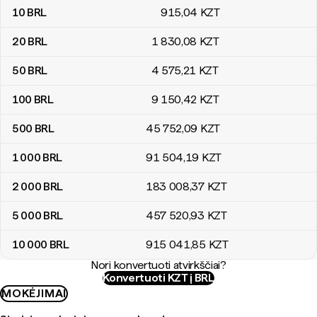
10
BRL
915
,04
KZT
20
BRL
1 830
,08
KZT
50
BRL
4 575
,21
KZT
100
BRL
9 150
,42
KZT
500
BRL
45 752
,09
KZT
1 000
BRL
91 504
,19
KZT
2 000
BRL
183 008
,37
KZT
5 000
BRL
457 520
,93
KZT
10 000
BRL
915 041
,85
KZT
Nori konvertuoti atvirkščiai?
Konvertuoti KZT į BRL
MOKĖJIMAI