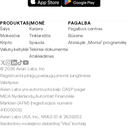
PRODUKTAS
ĮMONĖ
PAGALBA
Šalys
Karjera
Pagalbos centras
Mokesčiai
Tinklaraštis
Būsena
Kripto
Spauda
Atsisiųsk „Morse" programėlę
Valiutų keityklė
Teisiniai dokumentai
Atskleidimas
© 2026 Avian Labs, Inc
Registruota pinigų paslaugų įmonė Jungtinėse
Valstijose
Avian Labs yra autorizuota kaip CASP pagal
MiCA Nyderlandų Autoriteit Financiële
Markten (AFM) (registracijos numeris
41000005).
Avian Labs USA, Inc., NMLS ID # 2639252
Išankstinio mokėjimo debetinę "Visa" kortelę