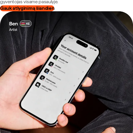
gyventojas visame pasaulyje.
Gauk atlyginimą šiandien