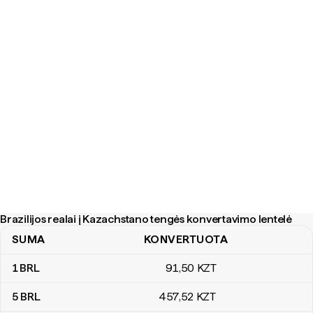
Brazilijos realai į Kazachstano tengės konvertavimo lentelė
SUMA
KONVERTUOTA
Brazilijos realai į Kazachstano tengės konvertavimo lentelė
1
BRL
91
,50
KZT
5
BRL
457
,52
KZT