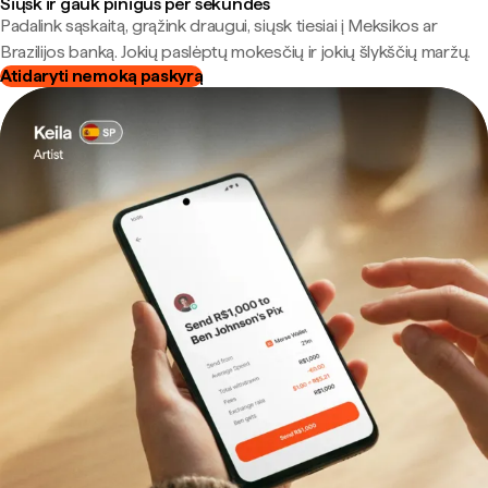
Siųsk ir gauk pinigus per sekundes
Padalink sąskaitą, grąžink draugui, siųsk tiesiai į Meksikos ar
Brazilijos banką. Jokių paslėptų mokesčių ir jokių šlykščių maržų.
Atidaryti nemoką paskyrą