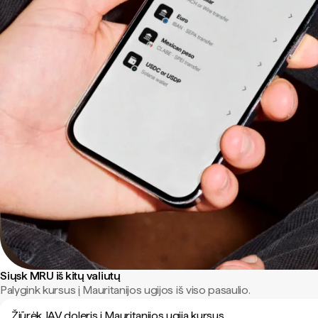
Siųsk MRU iš kitų valiutų
Palygink kursus į Mauritanijos ugijos iš viso pasaulio.
Žiūrėk JAV doleris į Mauritanijos ugija kursus