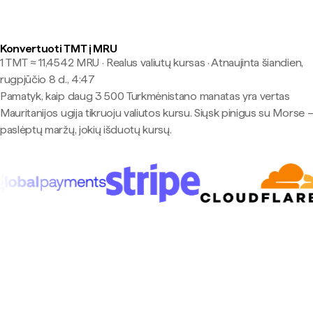
Konvertuoti TMT į MRU
1 TMT ≈ 11,4542 MRU · Realus valiutų kursas
·
Atnaujinta šiandien,
rugpjūčio 8 d., 4:47
Pamatyk, kaip daug 3 500 Turkmėnistano manatas yra vertas
Mauritanijos ugija tikruoju valiutos kursu. Siųsk pinigus su Morse 
paslėptų maržų, jokių išduotų kursų.