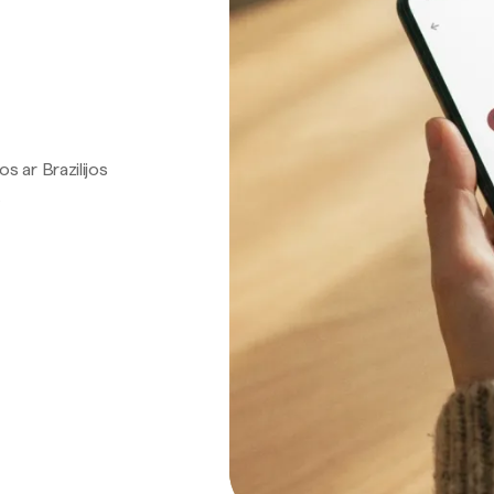
os ar Brazilijos
.