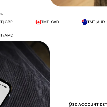
s.
T į GBP
TMT į CAD
TMT į AUD
T į AMD
USD ACCOUNT DET