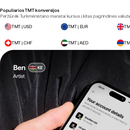
Populiarios TMT konversijos
Peržiūrėk Turkmėnistano manatai kursus į kitas pagrindines valiuta
TMT į USD
TMT į EUR
TM
TMT į CHF
TMT į AED
TM