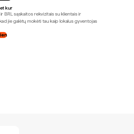
bet kur
r BRL sąskaitos rekvizitais su klientais ir
kad jie galėtų mokėti tau kaip lokalus gyventojas
dien