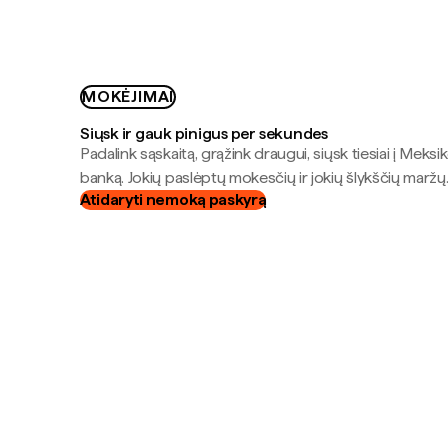
MOKĖJIMAI
Siųsk ir gauk pinigus per sekundes
Padalink sąskaitą, grąžink draugui, siųsk tiesiai į Meksik
banką. Jokių paslėptų mokesčių ir jokių šlykščių maržų
Atidaryti nemoką paskyrą