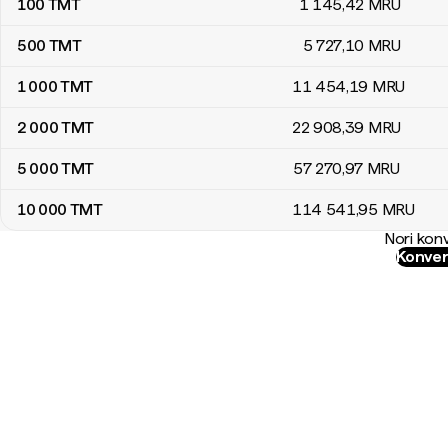
100
TMT
1 145
,42
MRU
500
TMT
5 727
,10
MRU
1 000
TMT
11 454
,19
MRU
2 000
TMT
22 908
,39
MRU
5 000
TMT
57 270
,97
MRU
10 000
TMT
114 541
,95
MRU
Nori konv
Konver