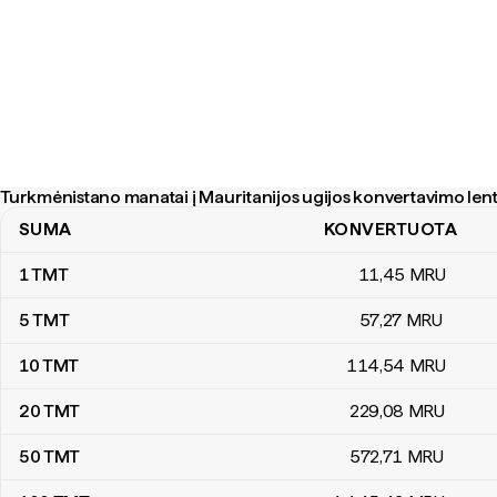
Turkmėnistano manatai į Mauritanijos ugijos konvertavimo lent
SUMA
KONVERTUOTA
Turkmėnistano manatai į Mauritanijos ugijos konvertavimo lentelė
1
TMT
11
,45
MRU
5
TMT
57
,27
MRU
10
TMT
114
,54
MRU
20
TMT
229
,08
MRU
50
TMT
572
,71
MRU