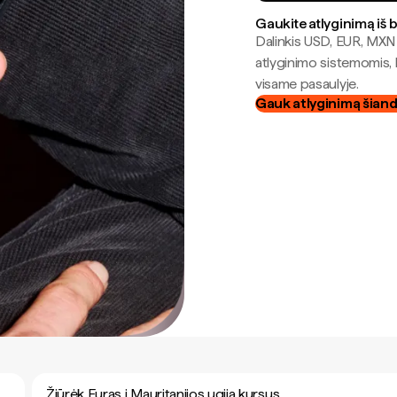
Gaukite atlyginimą iš 
Dalinkis USD, EUR, MXN i
atlyginimo sistemomis, 
visame pasaulyje.
Gauk atlyginimą šian
Žiūrėk Euras į Mauritanijos ugija kursus