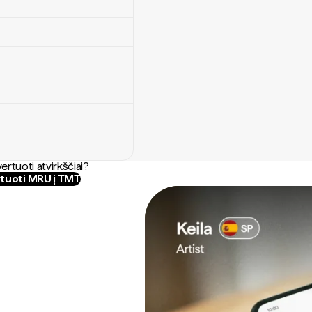
ertuoti atvirkščiai?
tuoti MRU į TMT