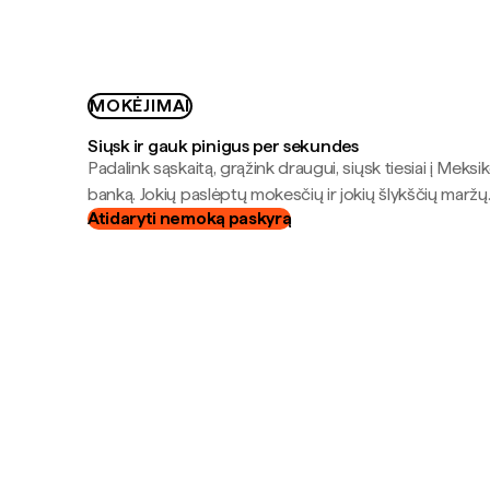
MOKĖJIMAI
Siųsk ir gauk pinigus per sekundes
Padalink sąskaitą, grąžink draugui, siųsk tiesiai į Meksik
banką. Jokių paslėptų mokesčių ir jokių šlykščių maržų
Atidaryti nemoką paskyrą