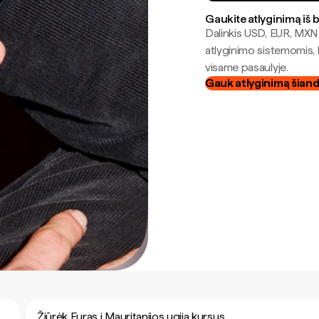
Gaukite atlyginimą iš 
Dalinkis USD, EUR, MXN i
atlyginimo sistemomis, 
visame pasaulyje.
Gauk atlyginimą šian
Žiūrėk Euras į Mauritanijos ugija kursus