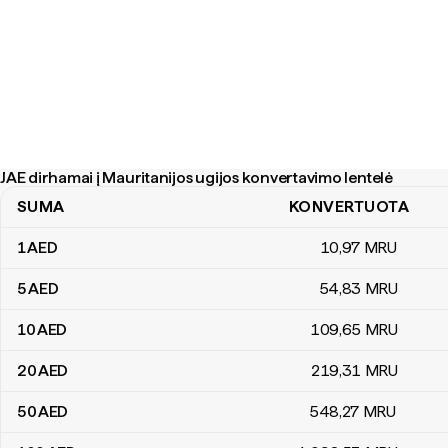
JAE dirhamai į Mauritanijos ugijos konvertavimo lentelė
SUMA
KONVERTUOTA
JAE dirhamai į Mauritanijos ugijos konvertavimo lentelė
1
AED
10
,97
MRU
5
AED
54
,83
MRU
10
AED
109
,65
MRU
20
AED
219
,31
MRU
50
AED
548
,27
MRU