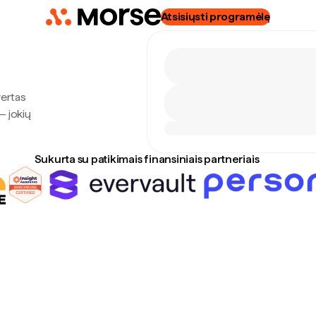
Atsisiųsti programėlę
vertas
— jokių
Sukurta su patikimais finansiniais partneriais