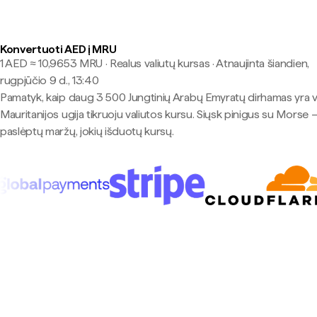
Konvertuoti AED į MRU
1 AED ≈ 10,9653 MRU · Realus valiutų kursas
·
Atnaujinta šiandien,
rugpjūčio 9 d., 13:40
Pamatyk, kaip daug 3 500 Jungtinių Arabų Emyratų dirhamas yra 
Mauritanijos ugija tikruoju valiutos kursu. Siųsk pinigus su Morse 
paslėptų maržų, jokių išduotų kursų.