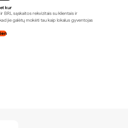
bet kur
r BRL sąskaitos rekvizitais su klientais ir
kad jie galėtų mokėti tau kaip lokalus gyventojas
dien