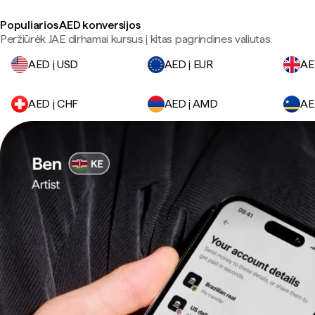
Populiarios AED konversijos
Peržiūrėk JAE dirhamai kursus į kitas pagrindines valiutas.
AED į USD
AED į EUR
AE
AED į CHF
AED į AMD
AE