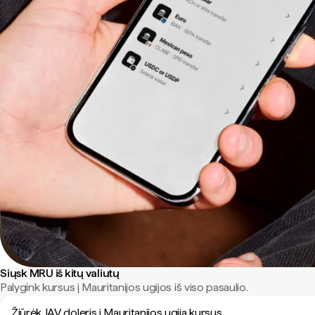
Siųsk MRU iš kitų valiutų
Palygink kursus į Mauritanijos ugijos iš viso pasaulio.
Žiūrėk JAV doleris į Mauritanijos ugija kursus