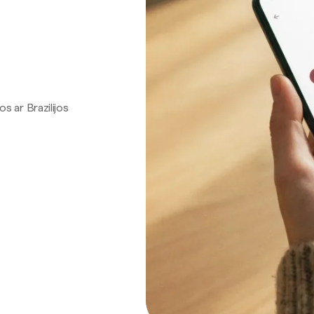
os ar Brazilijos
.