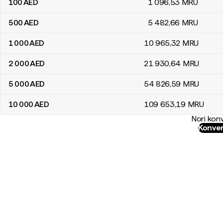
100
AED
1 096
,53
MRU
500
AED
5 482
,66
MRU
1 000
AED
10 965
,32
MRU
2 000
AED
21 930
,64
MRU
5 000
AED
54 826
,59
MRU
10 000
AED
109 653
,19
MRU
Nori konv
Konver