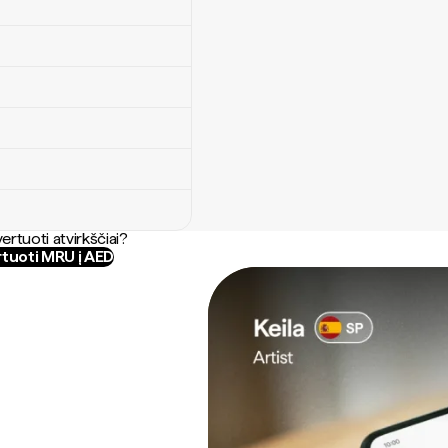
ertuoti atvirkščiai?
tuoti MRU į AED