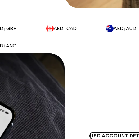
D į GBP
AED į CAD
AED į AUD
D į ANG
USD ACCOUNT DET