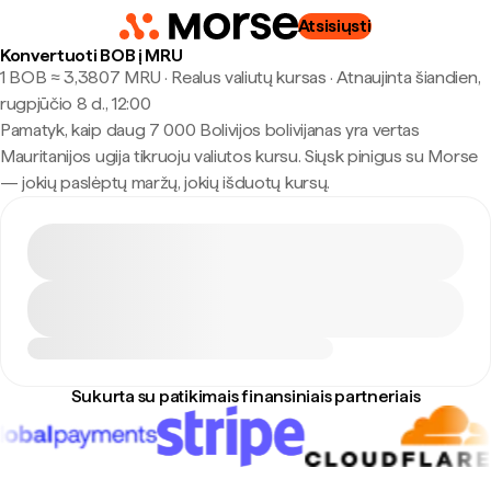
Atsisiųsti
Konvertuoti BOB į MRU
1 BOB ≈ 3,3807 MRU · Realus valiutų kursas
·
Atnaujinta šiandien,
rugpjūčio 8 d., 12:00
Pamatyk, kaip daug 7 000 Bolivijos bolivijanas yra vertas
Mauritanijos ugija tikruoju valiutos kursu. Siųsk pinigus su Morse
— jokių paslėptų maržų, jokių išduotų kursų.
Sukurta su patikimais finansiniais partneriais