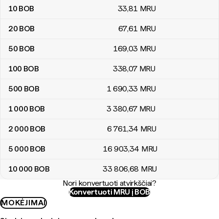
10
BOB
33
,81
MRU
20
BOB
67
,61
MRU
50
BOB
169
,03
MRU
100
BOB
338
,07
MRU
500
BOB
1 690
,33
MRU
1 000
BOB
3 380
,67
MRU
2 000
BOB
6 761
,34
MRU
5 000
BOB
16 903
,34
MRU
10 000
BOB
33 806
,68
MRU
Nori konvertuoti atvirkščiai?
Konvertuoti MRU į BOB
MOKĖJIMAI