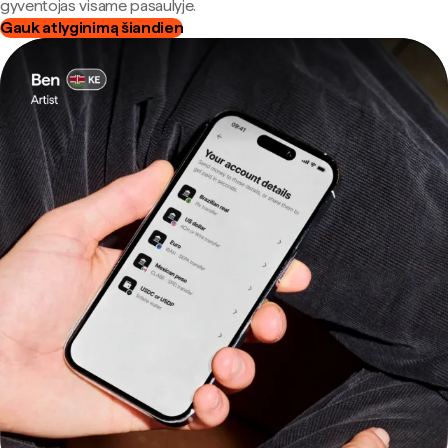
gyventojas visame pasaulyje.
Gauk atlyginimą šiandien