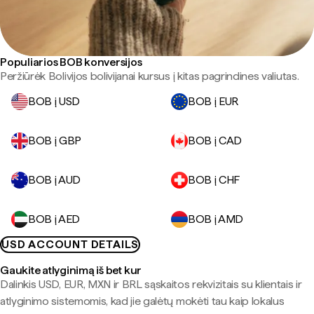
Populiarios BOB konversijos
Peržiūrėk Bolivijos bolivijanai kursus į kitas pagrindines valiutas.
BOB į USD
BOB į EUR
BOB į GBP
BOB į CAD
BOB į AUD
BOB į CHF
BOB į AED
BOB į AMD
USD ACCOUNT DETAILS
Gaukite atlyginimą iš bet kur
Dalinkis USD, EUR, MXN ir BRL sąskaitos rekvizitais su klientais ir
atlyginimo sistemomis, kad jie galėtų mokėti tau kaip lokalus