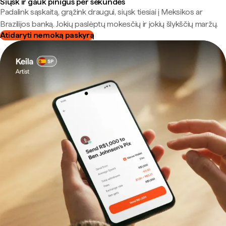
Siųsk ir gauk pinigus per sekundes
Padalink sąskaitą, grąžink draugui, siųsk tiesiai į Meksikos ar
Brazilijos banką. Jokių paslėptų mokesčių ir jokių šlykščių maržų.
Atidaryti nemoką paskyrą