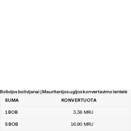
Bolivijos bolivijanai į Mauritanijos ugijos konvertavimo lentelė
SUMA
KONVERTUOTA
Bolivijos bolivijanai į Mauritanijos ugijos konvertavimo lentelė
1
BOB
3
,38
MRU
5
BOB
16
,90
MRU