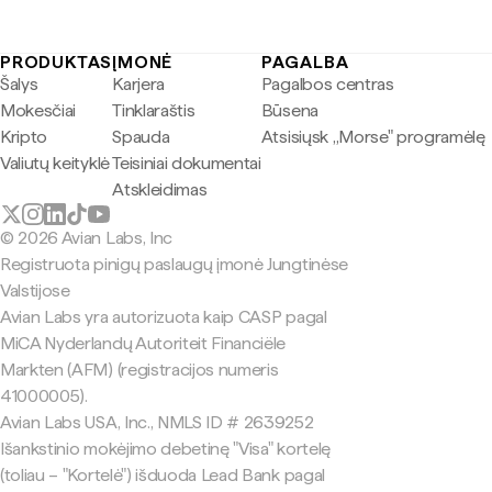
PRODUKTAS
ĮMONĖ
PAGALBA
Šalys
Karjera
Pagalbos centras
Mokesčiai
Tinklaraštis
Būsena
Kripto
Spauda
Atsisiųsk „Morse" programėlę
Valiutų keityklė
Teisiniai dokumentai
Atskleidimas
© 2026 Avian Labs, Inc
Registruota pinigų paslaugų įmonė Jungtinėse
Valstijose
Avian Labs yra autorizuota kaip CASP pagal
MiCA Nyderlandų Autoriteit Financiële
Markten (AFM) (registracijos numeris
41000005).
Avian Labs USA, Inc., NMLS ID # 2639252
Išankstinio mokėjimo debetinę "Visa" kortelę
(toliau – "Kortelė") išduoda Lead Bank pagal