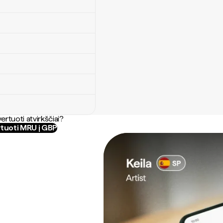
ertuoti atvirkščiai?
tuoti MRU į GBP