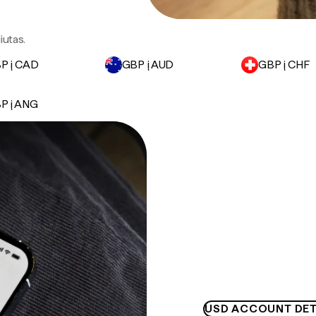
iutas.
P į CAD
GBP į AUD
GBP į CHF
P į ANG
USD ACCOUNT DET