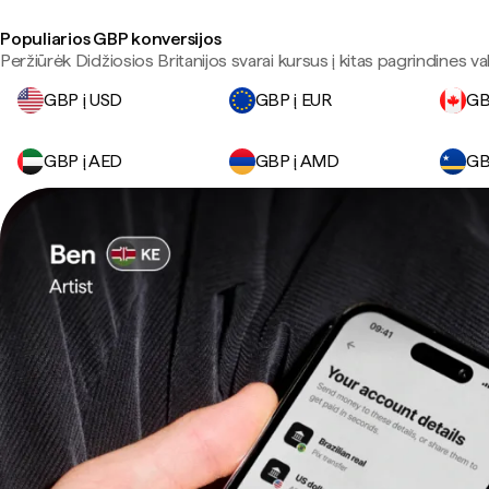
Populiarios GBP konversijos
Peržiūrėk Didžiosios Britanijos svarai kursus į kitas pagrindines val
GBP į USD
GBP į EUR
GB
GBP į AED
GBP į AMD
GB