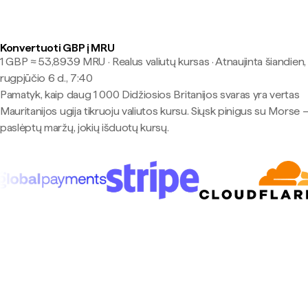
Konvertuoti GBP į MRU
1 GBP ≈ 53,8939 MRU · Realus valiutų kursas
·
Atnaujinta šiandien,
rugpjūčio 6 d., 7:40
Pamatyk, kaip daug 1 000 Didžiosios Britanijos svaras yra vertas
Mauritanijos ugija tikruoju valiutos kursu. Siųsk pinigus su Morse 
paslėptų maržų, jokių išduotų kursų.