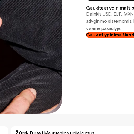
Gaukite atlyginimą iš 
Dalinkis USD, EUR, MXN i
atlyginimo sistemomis, 
visame pasaulyje.
Gauk atlyginimą šian
Žiūrėk Euras į Mauritanijos ugija kursus