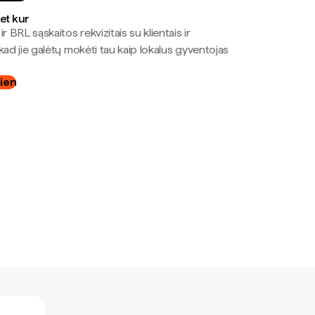
bet kur
r BRL sąskaitos rekvizitais su klientais ir
kad jie galėtų mokėti tau kaip lokalus gyventojas
dien