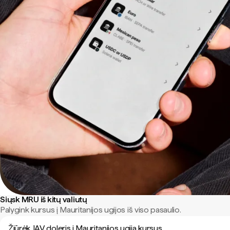
Siųsk MRU iš kitų valiutų
Palygink kursus į Mauritanijos ugijos iš viso pasaulio.
Žiūrėk JAV doleris į Mauritanijos ugija kursus