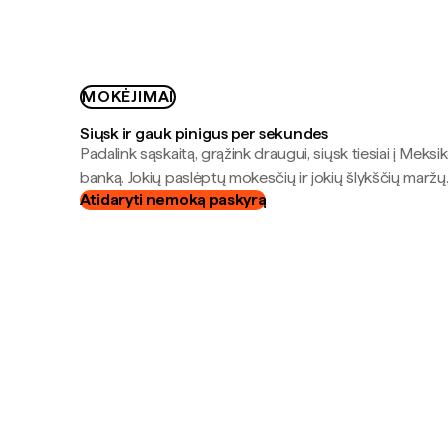
MOKĖJIMAI
Siųsk ir gauk pinigus per sekundes
Padalink sąskaitą, grąžink draugui, siųsk tiesiai į Meksik
banką. Jokių paslėptų mokesčių ir jokių šlykščių maržų
Atidaryti nemoką paskyrą