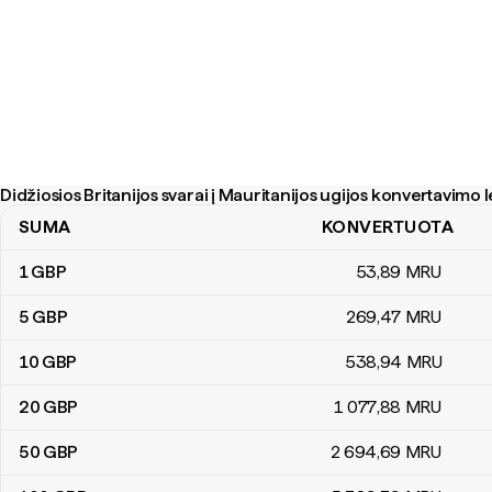
Didžiosios Britanijos svarai į Mauritanijos ugijos konvertavimo l
SUMA
KONVERTUOTA
Didžiosios Britanijos svarai į Mauritanijos ugijos konvertavimo lent
1
GBP
53
,89
MRU
5
GBP
269
,47
MRU
10
GBP
538
,94
MRU
20
GBP
1 077
,88
MRU
50
GBP
2 694
,69
MRU