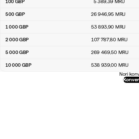
100
GBP
5 389
,39
MRU
500
GBP
26 946
,95
MRU
1 000
GBP
53 893
,90
MRU
2 000
GBP
107 787
,80
MRU
5 000
GBP
269 469
,50
MRU
10 000
GBP
538 939
,00
MRU
Nori konv
Konver