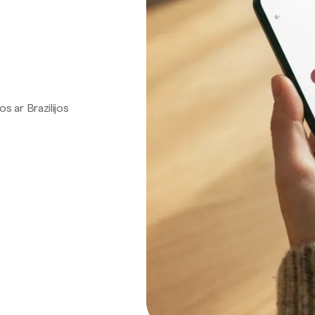
os ar Brazilijos
.