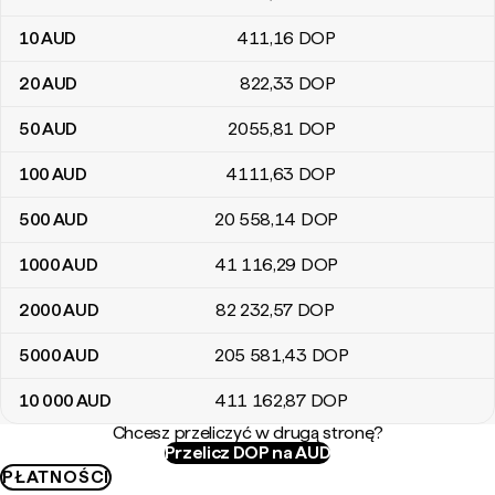
10
AUD
411
,16
DOP
20
AUD
822
,33
DOP
50
AUD
2055
,81
DOP
100
AUD
4111
,63
DOP
500
AUD
20 558
,14
DOP
1000
AUD
41 116
,29
DOP
2000
AUD
82 232
,57
DOP
5000
AUD
205 581
,43
DOP
10 000
AUD
411 162
,87
DOP
Chcesz przeliczyć w drugą stronę?
Przelicz DOP na AUD
PŁATNOŚCI