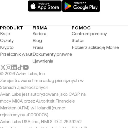
PRODUKT
FIRMA
POMOC
Kraje
Kariera
Centrum pomocy
Opłaty
Blog
Status
Krypto
Prasa
Pobierz aplikację Morse
Przelicznik walut
Dokumenty prawne
Ujawnienia
© 2026 Avian Labs, Inc
Zarejestrowana firma usług pieniężnych w
Stanach Zjednoczonych
Avian Labs jest autoryzowana jako CASP na
mocy MiCA przez Autoriteit Financiële
Markten (AFM) w Holandii (numer
rejestracyjny 41000005).
Avian Labs USA, Inc., NMLS ID # 2639252