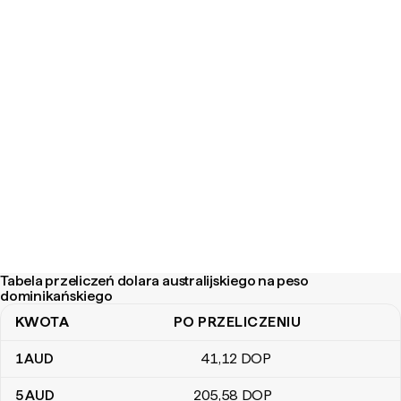
Tabela przeliczeń dolara australijskiego na peso
dominikańskiego
KWOTA
PO PRZELICZENIU
Tabela przeliczeń dolara australijskiego na peso dominikańskiego
1
AUD
41
,12
DOP
5
AUD
205
,58
DOP