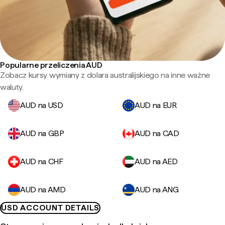
Popularne przeliczenia AUD
Zobacz kursy wymiany z dolara australijskiego na inne ważne
waluty.
AUD na USD
AUD na EUR
AUD na GBP
AUD na CAD
AUD na CHF
AUD na AED
AUD na AMD
AUD na ANG
USD ACCOUNT DETAILS