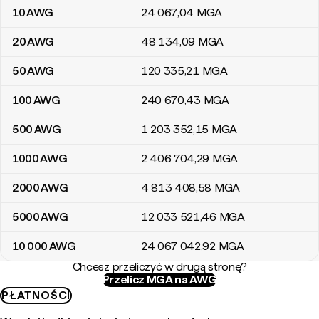
10
AWG
24 067
,04
MGA
20
AWG
48 134
,09
MGA
50
AWG
120 335
,21
MGA
100
AWG
240 670
,43
MGA
500
AWG
1 203 352
,15
MGA
1000
AWG
2 406 704
,29
MGA
2000
AWG
4 813 408
,58
MGA
5000
AWG
12 033 521
,46
MGA
10 000
AWG
24 067 042
,92
MGA
Chcesz przeliczyć w drugą stronę?
Przelicz MGA na AWG
PŁATNOŚCI