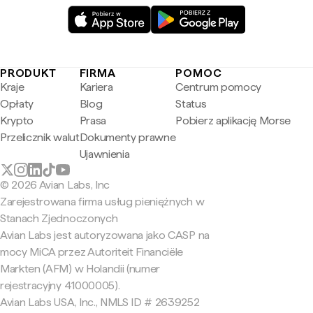
PRODUKT
FIRMA
POMOC
Kraje
Kariera
Centrum pomocy
Opłaty
Blog
Status
Krypto
Prasa
Pobierz aplikację Morse
Przelicznik walut
Dokumenty prawne
Ujawnienia
© 2026 Avian Labs, Inc
Zarejestrowana firma usług pieniężnych w
Stanach Zjednoczonych
Avian Labs jest autoryzowana jako CASP na
mocy MiCA przez Autoriteit Financiële
Markten (AFM) w Holandii (numer
rejestracyjny 41000005).
Avian Labs USA, Inc., NMLS ID # 2639252