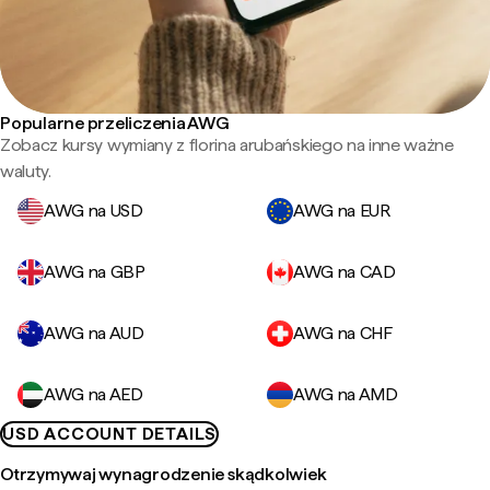
Popularne przeliczenia AWG
Zobacz kursy wymiany z florina arubańskiego na inne ważne
waluty.
AWG na USD
AWG na EUR
AWG na GBP
AWG na CAD
AWG na AUD
AWG na CHF
AWG na AED
AWG na AMD
USD ACCOUNT DETAILS
Otrzymywaj wynagrodzenie skądkolwiek