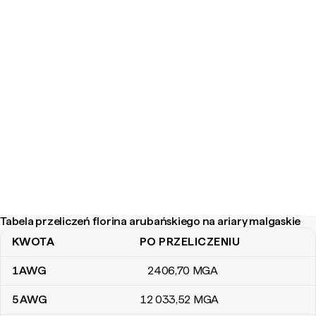
Tabela przeliczeń florina arubańskiego na ariary malgaskie
KWOTA
PO PRZELICZENIU
Tabela przeliczeń florina arubańskiego na ariary malgaskie
1
AWG
2406
,70
MGA
5
AWG
12 033
,52
MGA