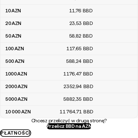
10
AZN
11
,76
BBD
20
AZN
23
,53
BBD
50
AZN
58
,82
BBD
100
AZN
117
,65
BBD
500
AZN
588
,24
BBD
1000
AZN
1176
,47
BBD
2000
AZN
2352
,94
BBD
5000
AZN
5882
,35
BBD
10 000
AZN
11 764
,71
BBD
Chcesz przeliczyć w drugą stronę?
Przelicz BBD na AZN
PŁATNOŚCI