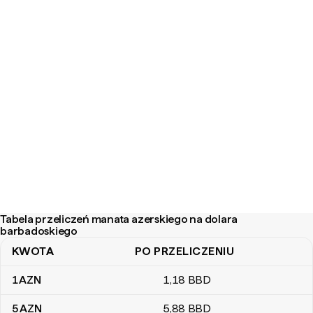
Tabela przeliczeń manata azerskiego na dolara
barbadoskiego
KWOTA
PO PRZELICZENIU
Tabela przeliczeń manata azerskiego na dolara barbadoskiego
1
AZN
1
,18
BBD
5
AZN
5
,88
BBD