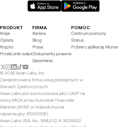
PRODUKT
FIRMA
POMOC
Kraje
Kariera
Centrum pomocy
Opłaty
Blog
Status
Krypto
Prasa
Pobierz aplikację Morse
Przelicznik walut
Dokumenty prawne
Ujawnienia
© 2026 Avian Labs, Inc
Zarejestrowana firma usług pieniężnych w
Stanach Zjednoczonych
Avian Labs jest autoryzowana jako CASP na
mocy MiCA przez Autoriteit Financiële
Markten (AFM) w Holandii (numer
rejestracyjny 41000005).
Avian Labs USA, Inc., NMLS ID # 2639252