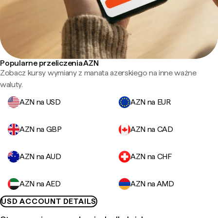
Popularne przeliczenia AZN
Zobacz kursy wymiany z manata azerskiego na inne ważne
waluty.
AZN na USD
AZN na EUR
AZN na GBP
AZN na CAD
AZN na AUD
AZN na CHF
AZN na AED
AZN na AMD
USD ACCOUNT DETAILS