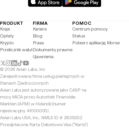
PRODUKT
FIRMA
POMOC
Kraje
Kariera
Centrum pomocy
Opłaty
Blog
Status
Krypto
Prasa
Pobierz aplikację Morse
Przelicznik walut
Dokumenty prawne
Ujawnienia
© 2026 Avian Labs, Inc
Zarejestrowana firma usług pieniężnych w
Stanach Zjednoczonych
Avian Labs jest autoryzowana jako CASP na
mocy MiCA przez Autoriteit Financiële
Markten (AFM) w Holandii (numer
rejestracyjny 41000005).
Avian Labs USA, Inc., NMLS ID # 2639252
Przedpłacona Karta Debetowa Visa ("Karta")