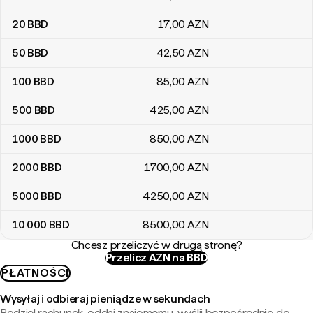
20
BBD
17
,00
AZN
50
BBD
42
,50
AZN
100
BBD
85
,00
AZN
500
BBD
425
,00
AZN
1000
BBD
850
,00
AZN
2000
BBD
1700
,00
AZN
5000
BBD
4250
,00
AZN
10 000
BBD
8500
,00
AZN
Chcesz przeliczyć w drugą stronę?
Przelicz AZN na BBD
PŁATNOŚCI
Wysyłaj i odbieraj pieniądze w sekundach
Podziel rachunek, oddaj znajomemu, wyślij bezpośrednio do