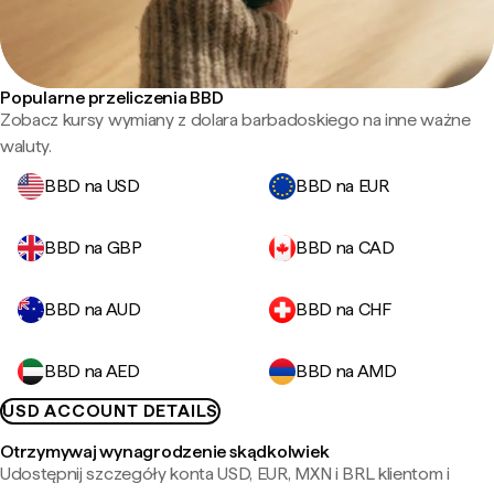
Popularne przeliczenia BBD
Zobacz kursy wymiany z dolara barbadoskiego na inne ważne
waluty.
BBD na USD
BBD na EUR
BBD na GBP
BBD na CAD
BBD na AUD
BBD na CHF
BBD na AED
BBD na AMD
USD ACCOUNT DETAILS
Otrzymywaj wynagrodzenie skądkolwiek
Udostępnij szczegóły konta USD, EUR, MXN i BRL klientom i