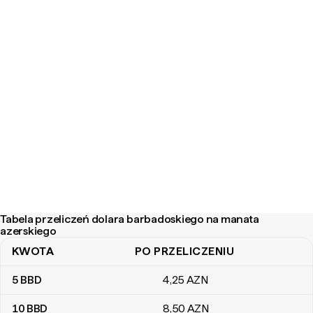
Tabela przeliczeń dolara barbadoskiego na manata
azerskiego
KWOTA
PO PRZELICZENIU
Tabela przeliczeń dolara barbadoskiego na manata azerskiego
5
BBD
4
,25
AZN
10
BBD
8
,50
AZN