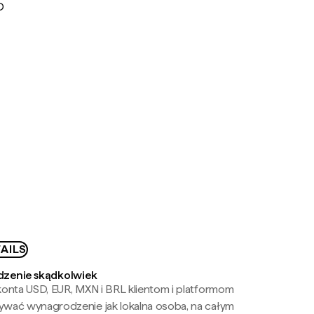
D
AILS
zenie skądkolwiek
onta USD, EUR, MXN i BRL klientom i platformom
wać wynagrodzenie jak lokalna osoba, na całym