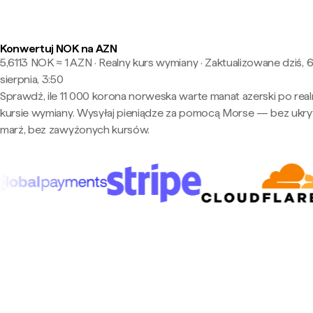
Konwertuj NOK na AZN
5,6113 NOK ≈ 1 AZN · Realny kurs wymiany
·
Zaktualizowane dziś, 
sierpnia, 3:50
Sprawdź, ile 11 000 korona norweska warte manat azerski po rea
kursie wymiany. Wysyłaj pieniądze za pomocą Morse — bez ukry
marż, bez zawyżonych kursów.