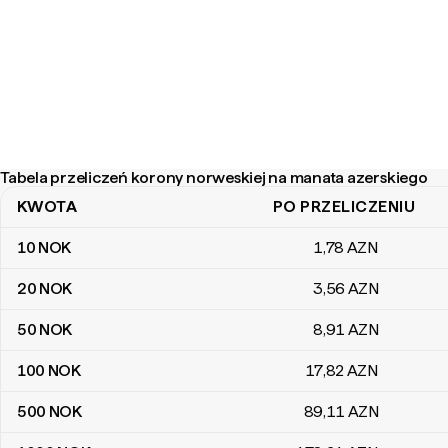
Tabela przeliczeń korony norweskiej na manata azerskiego
KWOTA
PO PRZELICZENIU
Tabela przeliczeń korony norweskiej na manata azerskiego
10
NOK
1
,78
AZN
20
NOK
3
,56
AZN
50
NOK
8
,91
AZN
100
NOK
17
,82
AZN
500
NOK
89
,11
AZN