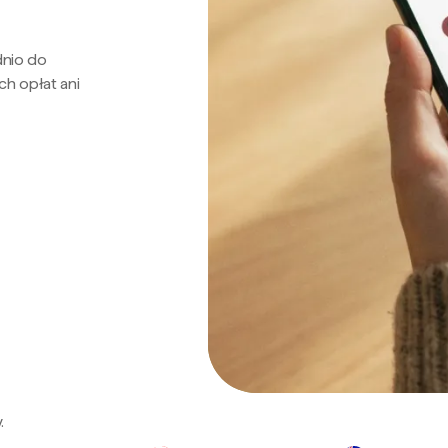
dnio do
ch opłat ani
.