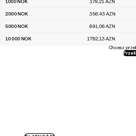
1000
NOK
178
,21
AZN
2000
NOK
356
,43
AZN
5000
NOK
891
,06
AZN
10 000
NOK
1782
,13
AZN
Chcesz przel
Przel