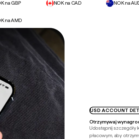
K na GBP
NOK na CAD
NOK na AU
K na AMD
USD ACCOUNT DET
Otrzymywaj wynagrod
Udostępnij szczegóły k
płacowym, aby otrzymy