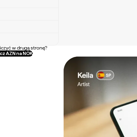
iczyć w drugą stronę?
icz AZN na NOK