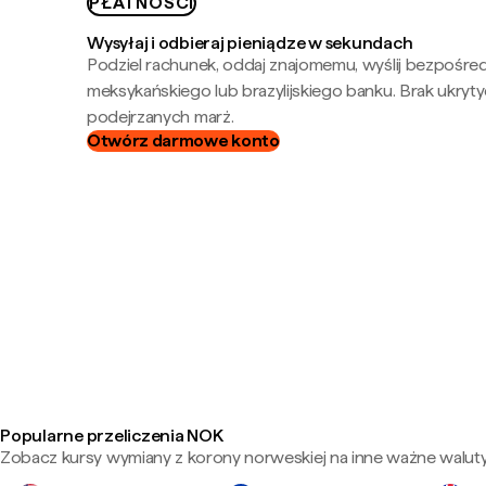
PŁATNOŚCI
Wysyłaj i odbieraj pieniądze w sekundach
Podziel rachunek, oddaj znajomemu, wyślij bezpośre
meksykańskiego lub brazylijskiego banku. Brak ukryty
podejrzanych marż.
Otwórz darmowe konto
Popularne przeliczenia NOK
Zobacz kursy wymiany z korony norweskiej na inne ważne waluty