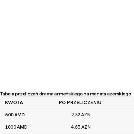
Tabela przeliczeń drama armeńskiego na manata azerskiego
KWOTA
PO PRZELICZENIU
Tabela przeliczeń drama armeńskiego na manata azerskiego
500
AMD
2
,32
AZN
1000
AMD
4
,65
AZN