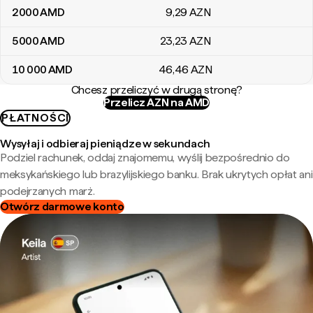
2000
AMD
9
,29
AZN
5000
AMD
23
,23
AZN
10 000
AMD
46
,46
AZN
Chcesz przeliczyć w drugą stronę?
Przelicz AZN na AMD
PŁATNOŚCI
Wysyłaj i odbieraj pieniądze w sekundach
Podziel rachunek, oddaj znajomemu, wyślij bezpośrednio do
meksykańskiego lub brazylijskiego banku. Brak ukrytych opłat ani
podejrzanych marż.
Otwórz darmowe konto