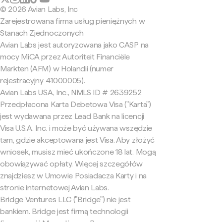
© 2026 Avian Labs, Inc
Zarejestrowana firma usług pieniężnych w
Stanach Zjednoczonych
Avian Labs jest autoryzowana jako CASP na
mocy MiCA przez Autoriteit Financiële
Markten (AFM) w Holandii (numer
rejestracyjny 41000005).
Avian Labs USA, Inc., NMLS ID # 2639252
Przedpłacona Karta Debetowa Visa ("Karta")
jest wydawana przez Lead Bank na licencji
Visa U.S.A. Inc. i może być używana wszędzie
tam, gdzie akceptowana jest Visa. Aby złożyć
wniosek, musisz mieć ukończone 18 lat. Mogą
obowiązywać opłaty. Więcej szczegółów
znajdziesz w Umowie Posiadacza Karty i na
stronie internetowej Avian Labs.
Bridge Ventures LLC ("Bridge") nie jest
bankiem. Bridge jest firmą technologii