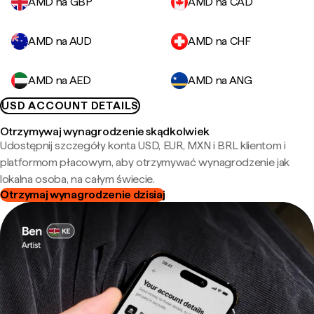
AMD na GBP
AMD na CAD
AMD na AUD
AMD na CHF
AMD na AED
AMD na ANG
USD ACCOUNT DETAILS
Otrzymywaj wynagrodzenie skądkolwiek
Udostępnij szczegóły konta USD, EUR, MXN i BRL klientom i
platformom płacowym, aby otrzymywać wynagrodzenie jak
lokalna osoba, na całym świecie.
Otrzymaj wynagrodzenie dzisiaj