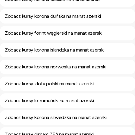
Zobacz kursy korona duńska na manat azerski
Zobacz kursy forint węgierski na manat azerski
Zobacz kursy korona islandzka na manat azerski
Zobacz kursy korona norweska na manat azerski
Zobacz kursy złoty polski na manat azerski
Zobacz kursy lej rumuński na manat azerski
Zobacz kursy korona szwedzka na manat azerski
Zobacz kursy dirham ZEA na manat azerski