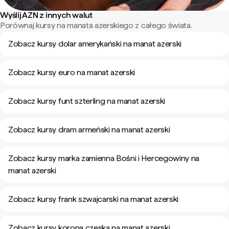
Wyślij AZN z innych walut
Porównaj kursy na manata azerskiego z całego świata.
Zobacz kursy dolar amerykański na manat azerski
Zobacz kursy euro na manat azerski
Zobacz kursy funt szterling na manat azerski
Zobacz kursy dram armeński na manat azerski
Zobacz kursy marka zamienna Bośni i Hercegowiny na
manat azerski
Zobacz kursy frank szwajcarski na manat azerski
Zobacz kursy korona czeska na manat azerski