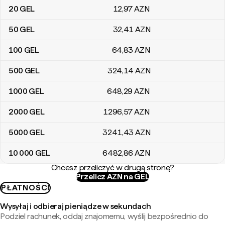
20
GEL
12
,97
AZN
50
GEL
32
,41
AZN
100
GEL
64
,83
AZN
500
GEL
324
,14
AZN
1000
GEL
648
,29
AZN
2000
GEL
1296
,57
AZN
5000
GEL
3241
,43
AZN
10 000
GEL
6482
,86
AZN
Chcesz przeliczyć w drugą stronę?
Przelicz AZN na GEL
PŁATNOŚCI
Wysyłaj i odbieraj pieniądze w sekundach
Podziel rachunek, oddaj znajomemu, wyślij bezpośrednio do