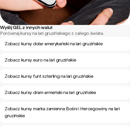
Wyślij GEL z innych walut
Porównaj kursy na lari gruzińskiego z całego świata.
Zobacz kursy dolar amerykański na lari gruzińskie
Zobacz kursy euro na lari gruzińskie
Zobacz kursy funt szterling na lari gruzińskie
Zobacz kursy dram armeński na lari gruzińskie
Zobacz kursy marka zamienna Bośni i Hercegowiny na lari
gruzińskie