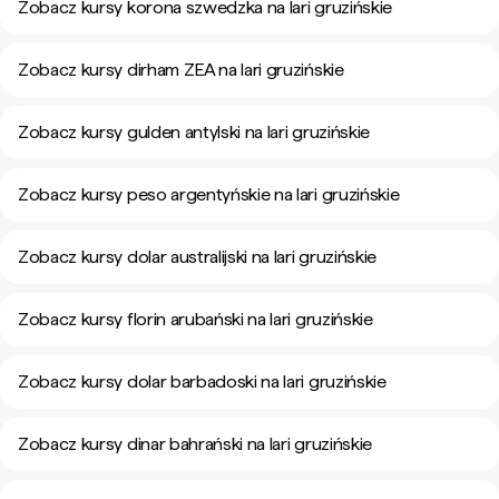
Zobacz kursy korona szwedzka na lari gruzińskie
Zobacz kursy dirham ZEA na lari gruzińskie
Zobacz kursy gulden antylski na lari gruzińskie
Zobacz kursy peso argentyńskie na lari gruzińskie
Zobacz kursy dolar australijski na lari gruzińskie
Zobacz kursy florin arubański na lari gruzińskie
Zobacz kursy dolar barbadoski na lari gruzińskie
Zobacz kursy dinar bahrański na lari gruzińskie