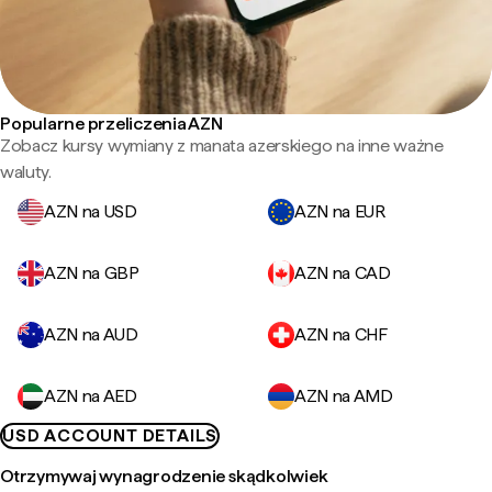
Popularne przeliczenia AZN
Zobacz kursy wymiany z manata azerskiego na inne ważne
waluty.
AZN na USD
AZN na EUR
AZN na GBP
AZN na CAD
AZN na AUD
AZN na CHF
AZN na AED
AZN na AMD
USD ACCOUNT DETAILS
Otrzymywaj wynagrodzenie skądkolwiek