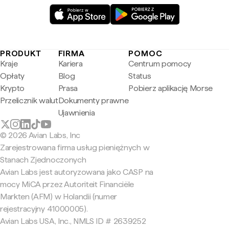
PRODUKT
FIRMA
POMOC
Kraje
Kariera
Centrum pomocy
Opłaty
Blog
Status
Krypto
Prasa
Pobierz aplikację Morse
Przelicznik walut
Dokumenty prawne
Ujawnienia
© 2026 Avian Labs, Inc
Zarejestrowana firma usług pieniężnych w
Stanach Zjednoczonych
Avian Labs jest autoryzowana jako CASP na
mocy MiCA przez Autoriteit Financiële
Markten (AFM) w Holandii (numer
rejestracyjny 41000005).
Avian Labs USA, Inc., NMLS ID # 2639252