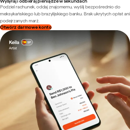
Wysyłaj i odbieraj pieniądze w sekundach
Podziel rachunek, oddaj znajomemu, wyślij bezpośrednio do
meksykańskiego lub brazylijskiego banku. Brak ukrytych opłat ani
podejrzanych marż.
Otwórz darmowe konto