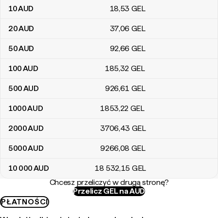
10
AUD
18
,53
GEL
20
AUD
37
,06
GEL
50
AUD
92
,66
GEL
100
AUD
185
,32
GEL
500
AUD
926
,61
GEL
1000
AUD
1853
,22
GEL
2000
AUD
3706
,43
GEL
5000
AUD
9266
,08
GEL
10 000
AUD
18 532
,15
GEL
Chcesz przeliczyć w drugą stronę?
Przelicz GEL na AUD
PŁATNOŚCI