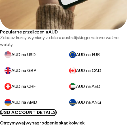
Popularne przeliczenia AUD
Zobacz kursy wymiany z dolara australijskiego na inne ważne
waluty.
AUD na USD
AUD na EUR
AUD na GBP
AUD na CAD
AUD na CHF
AUD na AED
AUD na AMD
AUD na ANG
USD ACCOUNT DETAILS
Otrzymywaj wynagrodzenie skądkolwiek