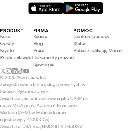
PRODUKT
FIRMA
POMOC
Kraje
Kariera
Centrum pomocy
Opłaty
Blog
Status
Krypto
Prasa
Pobierz aplikację Morse
Przelicznik walut
Dokumenty prawne
Ujawnienia
© 2026 Avian Labs, Inc
Zarejestrowana firma usług pieniężnych w
Stanach Zjednoczonych
Avian Labs jest autoryzowana jako CASP na
mocy MiCA przez Autoriteit Financiële
Markten (AFM) w Holandii (numer
rejestracyjny 41000005).
Avian Labs USA, Inc., NMLS ID # 2639252