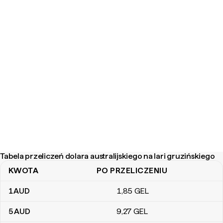
Tabela przeliczeń dolara australijskiego na lari gruzińskiego
KWOTA
PO PRZELICZENIU
Tabela przeliczeń dolara australijskiego na lari gruzińskiego
1
AUD
1
,85
GEL
5
AUD
9
,27
GEL