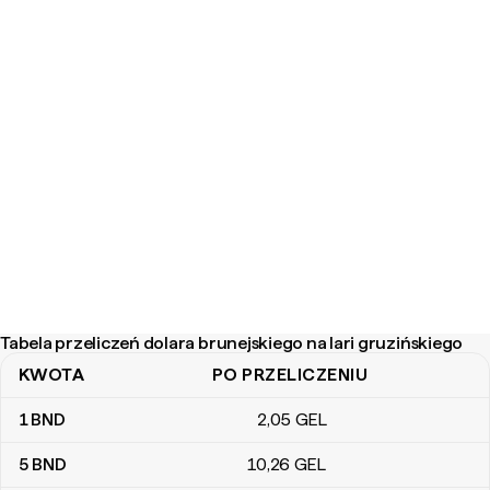
Tabela przeliczeń dolara brunejskiego na lari gruzińskiego
KWOTA
PO PRZELICZENIU
Tabela przeliczeń dolara brunejskiego na lari gruzińskiego
1
BND
2
,05
GEL
5
BND
10
,26
GEL