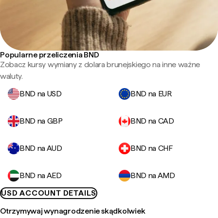
Popularne przeliczenia BND
Zobacz kursy wymiany z dolara brunejskiego na inne ważne
waluty.
BND na USD
BND na EUR
BND na GBP
BND na CAD
BND na AUD
BND na CHF
BND na AED
BND na AMD
USD ACCOUNT DETAILS
Otrzymywaj wynagrodzenie skądkolwiek