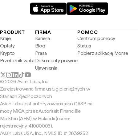
PRODUKT
FIRMA
POMOC
Kraje
Kariera
Centrum pomocy
Opłaty
Blog
Status
Krypto
Prasa
Pobierz aplikację Morse
Przelicznik walut
Dokumenty prawne
Ujawnienia
© 2026 Avian Labs, Inc
Zarejestrowana firma usług pieniężnych w
Stanach Zjednoczonych
Avian Labs jest autoryzowana jako CASP na
mocy MiCA przez Autoriteit Financiële
Markten (AFM) w Holandii (numer
rejestracyjny 41000005).
Avian Labs USA, Inc., NMLS ID # 2639252