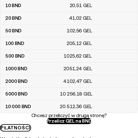
10
BND
20
,51
GEL
20
BND
41
,02
GEL
50
BND
102
,56
GEL
100
BND
205
,12
GEL
500
BND
1025
,62
GEL
1000
BND
2051
,24
GEL
2000
BND
4102
,47
GEL
5000
BND
10 256
,18
GEL
10 000
BND
20 512
,36
GEL
Chcesz przeliczyć w drugą stronę?
Przelicz GEL na BND
PŁATNOŚCI