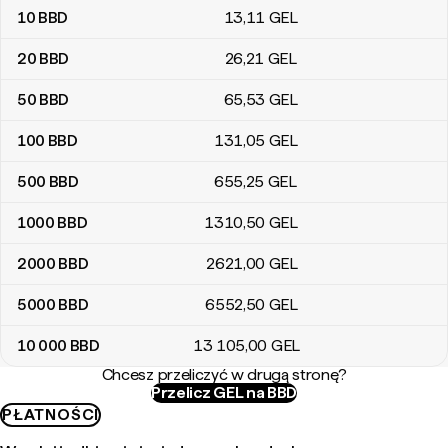
10
BBD
13
,11
GEL
20
BBD
26
,21
GEL
50
BBD
65
,53
GEL
100
BBD
131
,05
GEL
500
BBD
655
,25
GEL
1000
BBD
1310
,50
GEL
2000
BBD
2621
,00
GEL
5000
BBD
6552
,50
GEL
10 000
BBD
13 105
,00
GEL
Chcesz przeliczyć w drugą stronę?
Przelicz GEL na BBD
PŁATNOŚCI