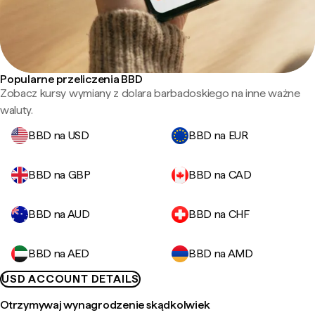
Popularne przeliczenia BBD
Zobacz kursy wymiany z dolara barbadoskiego na inne ważne
waluty.
BBD na USD
BBD na EUR
BBD na GBP
BBD na CAD
BBD na AUD
BBD na CHF
BBD na AED
BBD na AMD
USD ACCOUNT DETAILS
Otrzymywaj wynagrodzenie skądkolwiek