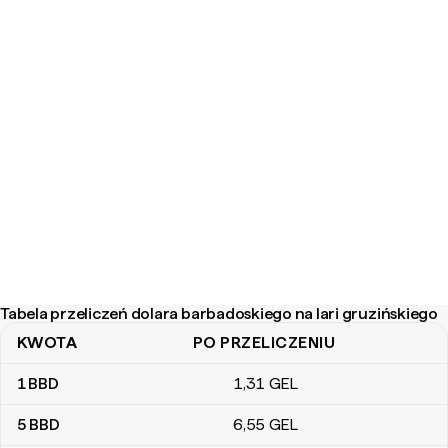
Tabela przeliczeń dolara barbadoskiego na lari gruzińskiego
KWOTA
PO PRZELICZENIU
Tabela przeliczeń dolara barbadoskiego na lari gruzińskiego
1
BBD
1
,31
GEL
5
BBD
6
,55
GEL