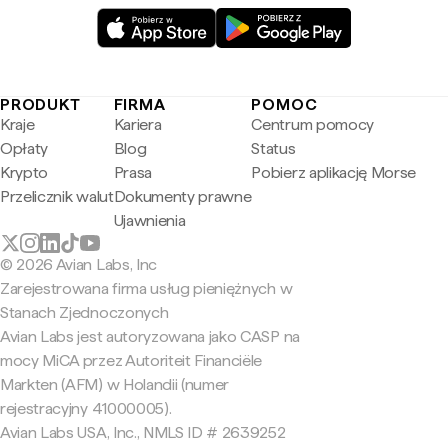
PRODUKT
FIRMA
POMOC
Kraje
Kariera
Centrum pomocy
Opłaty
Blog
Status
Krypto
Prasa
Pobierz aplikację Morse
Przelicznik walut
Dokumenty prawne
Ujawnienia
© 2026 Avian Labs, Inc
Zarejestrowana firma usług pieniężnych w
Stanach Zjednoczonych
Avian Labs jest autoryzowana jako CASP na
mocy MiCA przez Autoriteit Financiële
Markten (AFM) w Holandii (numer
rejestracyjny 41000005).
Avian Labs USA, Inc., NMLS ID # 2639252