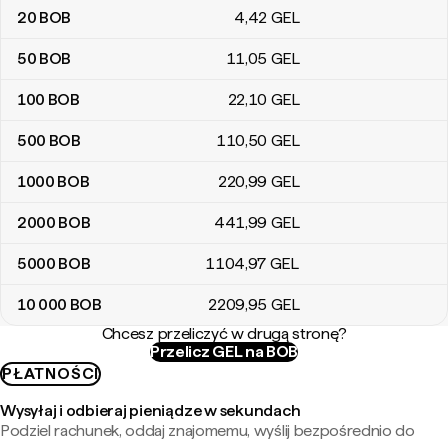
20
BOB
4
,42
GEL
50
BOB
11
,05
GEL
100
BOB
22
,10
GEL
500
BOB
110
,50
GEL
1000
BOB
220
,99
GEL
2000
BOB
441
,99
GEL
5000
BOB
1104
,97
GEL
10 000
BOB
2209
,95
GEL
Chcesz przeliczyć w drugą stronę?
Przelicz GEL na BOB
PŁATNOŚCI
Wysyłaj i odbieraj pieniądze w sekundach
Podziel rachunek, oddaj znajomemu, wyślij bezpośrednio do