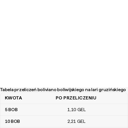
Tabela przeliczeń boliviano boliwijskiego na lari gruzińskiego
KWOTA
PO PRZELICZENIU
Tabela przeliczeń boliviano boliwijskiego na lari gruzińskiego
5
BOB
1
,10
GEL
10
BOB
2
,21
GEL