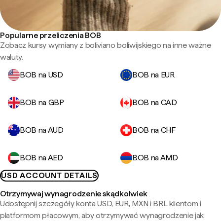
Popularne przeliczenia BOB
Zobacz kursy wymiany z boliviano boliwijskiego na inne ważne
waluty.
BOB na USD
BOB na EUR
BOB na GBP
BOB na CAD
BOB na AUD
BOB na CHF
BOB na AED
BOB na AMD
USD ACCOUNT DETAILS
Otrzymywaj wynagrodzenie skądkolwiek
Udostępnij szczegóły konta USD, EUR, MXN i BRL klientom i
platformom płacowym, aby otrzymywać wynagrodzenie jak