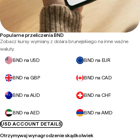
Popularne przeliczenia BND
Zobacz kursy wymiany z dolara brunejskiego na inne ważne
waluty.
BND na USD
BND na EUR
BND na GBP
BND na CAD
BND na AUD
BND na CHF
BND na AED
BND na AMD
USD ACCOUNT DETAILS
Otrzymywaj wynagrodzenie skądkolwiek