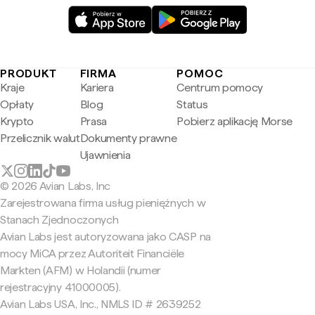
PRODUKT
FIRMA
POMOC
Kraje
Kariera
Centrum pomocy
Opłaty
Blog
Status
Krypto
Prasa
Pobierz aplikację Morse
Przelicznik walut
Dokumenty prawne
Ujawnienia
© 2026 Avian Labs, Inc
Zarejestrowana firma usług pieniężnych w
Stanach Zjednoczonych
Avian Labs jest autoryzowana jako CASP na
mocy MiCA przez Autoriteit Financiële
Markten (AFM) w Holandii (numer
rejestracyjny 41000005).
Avian Labs USA, Inc., NMLS ID # 2639252