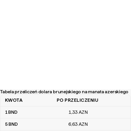
Tabela przeliczeń dolara brunejskiego na manata azerskiego
KWOTA
PO PRZELICZENIU
Tabela przeliczeń dolara brunejskiego na manata azerskiego
1
BND
1
,33
AZN
5
BND
6
,63
AZN