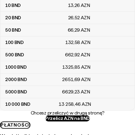
10
BND
13
,26
AZN
20
BND
26
,52
AZN
50
BND
66
,29
AZN
100
BND
132
,58
AZN
500
BND
662
,92
AZN
1000
BND
1325
,85
AZN
2000
BND
2651
,69
AZN
5000
BND
6629
,23
AZN
10 000
BND
13 258
,46
AZN
Chcesz przeliczyć w drugą stronę?
Przelicz AZN na BND
PŁATNOŚCI