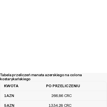
Tabela przeliczeń manata azerskiego na colona
kostarykańskiego
KWOTA
PO PRZELICZENIU
Tabela przeliczeń manata azerskiego na colona kostarykańskiego
1
AZN
266
,86
CRC
5
AZN
1334
,28
CRC