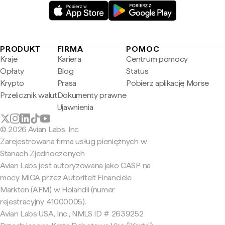
PRODUKT
FIRMA
POMOC
Kraje
Kariera
Centrum pomocy
Opłaty
Blog
Status
Krypto
Prasa
Pobierz aplikację Morse
Przelicznik walut
Dokumenty prawne
Ujawnienia
© 2026 Avian Labs, Inc
Zarejestrowana firma usług pieniężnych w
Stanach Zjednoczonych
Avian Labs jest autoryzowana jako CASP na
mocy MiCA przez Autoriteit Financiële
Markten (AFM) w Holandii (numer
rejestracyjny 41000005).
Avian Labs USA, Inc., NMLS ID # 2639252