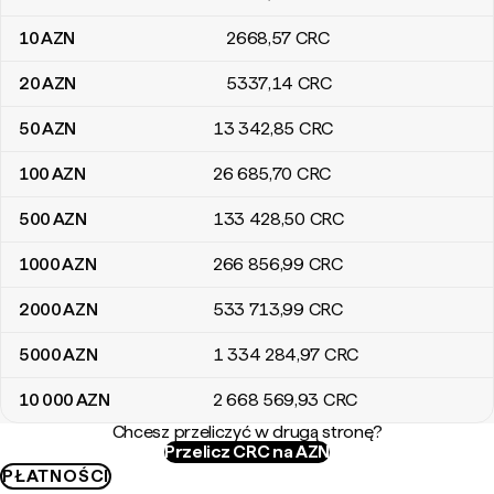
10
AZN
2668
,57
CRC
20
AZN
5337
,14
CRC
50
AZN
13 342
,85
CRC
100
AZN
26 685
,70
CRC
500
AZN
133 428
,50
CRC
1000
AZN
266 856
,99
CRC
2000
AZN
533 713
,99
CRC
5000
AZN
1 334 284
,97
CRC
10 000
AZN
2 668 569
,93
CRC
Chcesz przeliczyć w drugą stronę?
Przelicz CRC na AZN
PŁATNOŚCI