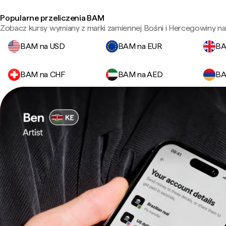
Popularne przeliczenia BAM
Zobacz kursy wymiany z marki zamiennej Bośni i Hercegowiny na
BAM na USD
BAM na EUR
BA
BAM na CHF
BAM na AED
BA