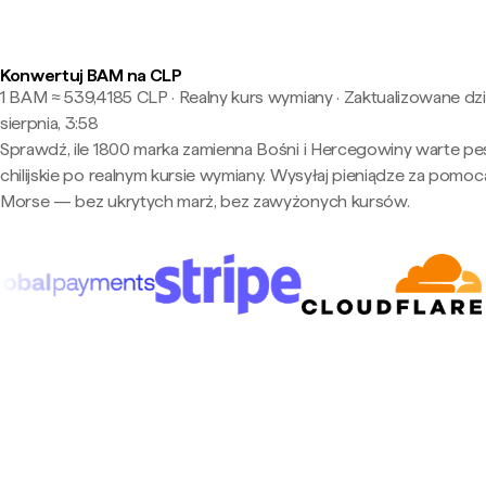
Konwertuj BAM na CLP
1 BAM ≈ 539,4185 CLP · Realny kurs wymiany
·
Zaktualizowane dzi
sierpnia, 3:58
Sprawdź, ile 1800 marka zamienna Bośni i Hercegowiny warte p
chilijskie po realnym kursie wymiany. Wysyłaj pieniądze za pomoc
Morse — bez ukrytych marż, bez zawyżonych kursów.