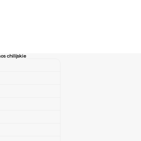
s chilijskie
ilijskie