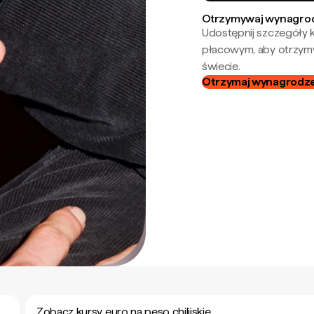
Otrzymywaj wynagrod
Udostępnij szczegóły k
płacowym, aby otrzymy
świecie.
Otrzymaj wynagrodzen
Zobacz kursy euro na peso chilijskie