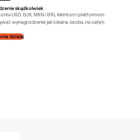
zenie skądkolwiek
onta USD, EUR, MXN i BRL klientom i platformom
wać wynagrodzenie jak lokalna osoba, na całym
ie dzisiaj