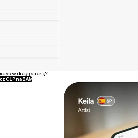
iczyć w drugą stronę?
icz CLP na BAM