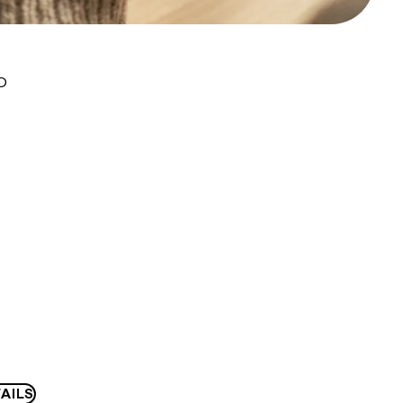
D
AILS