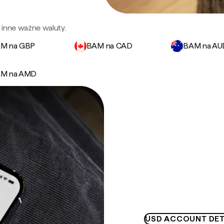
 inne ważne waluty.
M na GBP
BAM na CAD
BAM na AU
M na AMD
USD ACCOUNT DET