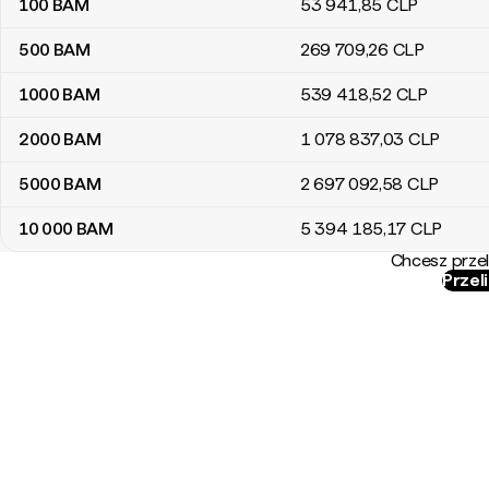
100
BAM
53 941
,85
CLP
500
BAM
269 709
,26
CLP
1000
BAM
539 418
,52
CLP
2000
BAM
1 078 837
,03
CLP
5000
BAM
2 697 092
,58
CLP
10 000
BAM
5 394 185
,17
CLP
Chcesz przel
Przel