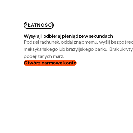
PŁATNOŚCI
Wysyłaj i odbieraj pieniądze w sekundach
Podziel rachunek, oddaj znajomemu, wyślij bezpośre
meksykańskiego lub brazylijskiego banku. Brak ukryty
podejrzanych marż.
Otwórz darmowe konto