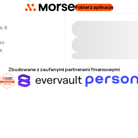
Pobierz aplikację
ś, 8
eso
ą
Zbudowane z zaufanymi partnerami finansowymi