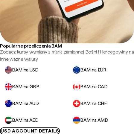
Popularne przeliczenia BAM
Zobacz kursy wymiany z marki zamiennej Bośni i Hercegowiny na
inne ważne waluty.
BAM na USD
BAM na EUR
BAM na GBP
BAM na CAD
BAM na AUD
BAM na CHF
BAM na AED
BAM na AMD
USD ACCOUNT DETAILS