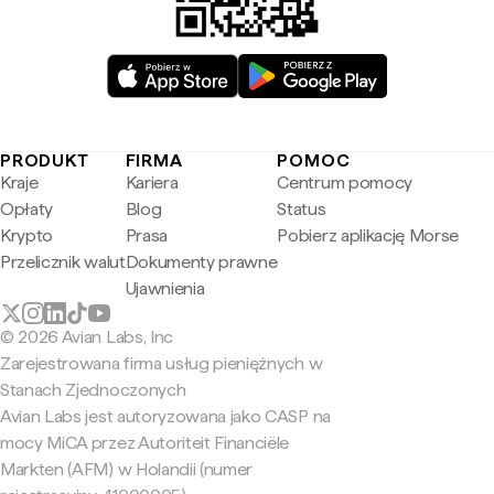
PRODUKT
FIRMA
POMOC
Kraje
Kariera
Centrum pomocy
Opłaty
Blog
Status
Krypto
Prasa
Pobierz aplikację Morse
Przelicznik walut
Dokumenty prawne
Ujawnienia
© 2026 Avian Labs, Inc
Zarejestrowana firma usług pieniężnych w
Stanach Zjednoczonych
Avian Labs jest autoryzowana jako CASP na
mocy MiCA przez Autoriteit Financiële
Markten (AFM) w Holandii (numer