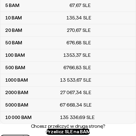
5
BAM
67
,67
SLE
10
BAM
135
,34
SLE
20
BAM
270
,67
SLE
50
BAM
676
,68
SLE
100
BAM
1353
,37
SLE
500
BAM
6766
,83
SLE
1000
BAM
13 533
,67
SLE
2000
BAM
27 067
,34
SLE
5000
BAM
67 668
,34
SLE
10 000
BAM
135 336
,69
SLE
Chcesz przeliczyć w drugą stronę?
Przelicz SLE na BAM