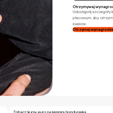
Otrzymywaj wynagrod
Udostępnij szczegóły k
płacowym, aby otrzymy
świecie.
Otrzymaj wynagrodzen
Zobacz kursy euro na lempira honduraska