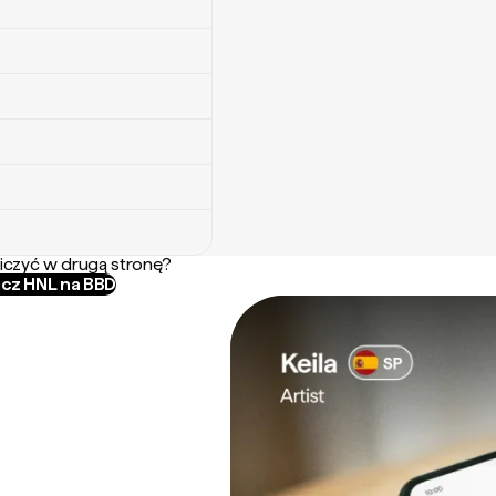
iczyć w drugą stronę?
icz HNL na BBD