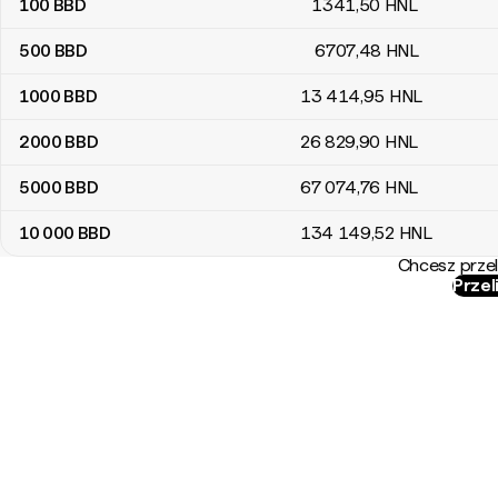
100
BBD
1341
,50
HNL
500
BBD
6707
,48
HNL
1000
BBD
13 414
,95
HNL
2000
BBD
26 829
,90
HNL
5000
BBD
67 074
,76
HNL
10 000
BBD
134 149
,52
HNL
Chcesz przel
Przel