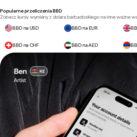
Popularne przeliczenia BBD
Zobacz kursy wymiany z dolara barbadoskiego na inne ważne wal
BBD na USD
BBD na EUR
BB
BBD na CHF
BBD na AED
BB