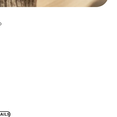
D
AILS