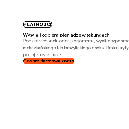
PŁATNOŚCI
Wysyłaj i odbieraj pieniądze w sekundach
Podziel rachunek, oddaj znajomemu, wyślij bezpośre
meksykańskiego lub brazylijskiego banku. Brak ukryty
podejrzanych marż.
Otwórz darmowe konto