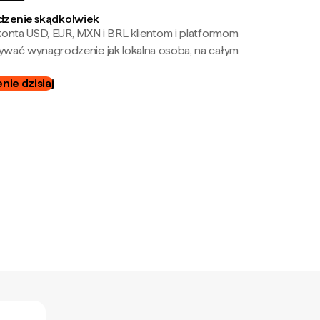
zenie skądkolwiek
onta USD, EUR, MXN i BRL klientom i platformom
wać wynagrodzenie jak lokalna osoba, na całym
ie dzisiaj