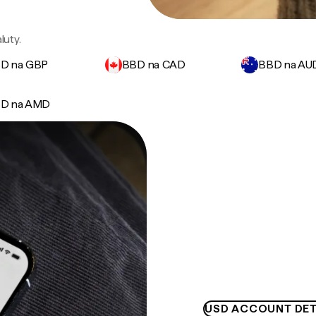
uty.
D na GBP
BBD na CAD
BBD na AU
D na AMD
USD ACCOUNT DET