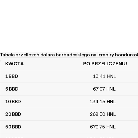
Tabela przeliczeń dolara barbadoskiego na lempiry hondurask
KWOTA
PO PRZELICZENIU
Tabela przeliczeń dolara barbadoskiego na lempiry honduraskiej
1
BBD
13
,41
HNL
5
BBD
67
,07
HNL
10
BBD
134
,15
HNL
20
BBD
268
,30
HNL
50
BBD
670
,75
HNL