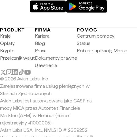
PRODUKT
FIRMA
POMOC
Kraje
Kariera
Centrum pomocy
Opłaty
Blog
Status
Krypto
Prasa
Pobierz aplikację Morse
Przelicznik walut
Dokumenty prawne
Ujawnienia
© 2026 Avian Labs, Inc
Zarejestrowana firma usług pieniężnych w
Stanach Zjednoczonych
Avian Labs jest autoryzowana jako CASP na
mocy MiCA przez Autoriteit Financiële
Markten (AFM) w Holandii (numer
rejestracyjny 41000005).
Avian Labs USA, Inc., NMLS ID # 2639252