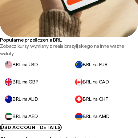
Popularne przeliczenia BRL
Zobacz kursy wymiany z reala brazylijskiego na inne ważne
waluty.
BRL na USD
BRL na EUR
BRL na GBP
BRL na CAD
BRL na AUD
BRL na CHF
BRL na AED
BRL na AMD
USD ACCOUNT DETAILS