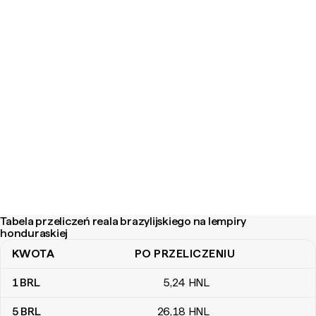
Tabela przeliczeń reala brazylijskiego na lempiry
honduraskiej
KWOTA
PO PRZELICZENIU
Tabela przeliczeń reala brazylijskiego na lempiry honduraskiej
1
BRL
5
,24
HNL
5
BRL
26
,18
HNL