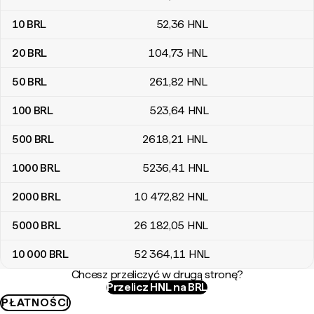
10
BRL
52
,36
HNL
20
BRL
104
,73
HNL
50
BRL
261
,82
HNL
100
BRL
523
,64
HNL
500
BRL
2618
,21
HNL
1000
BRL
5236
,41
HNL
2000
BRL
10 472
,82
HNL
5000
BRL
26 182
,05
HNL
10 000
BRL
52 364
,11
HNL
Chcesz przeliczyć w drugą stronę?
Przelicz HNL na BRL
PŁATNOŚCI