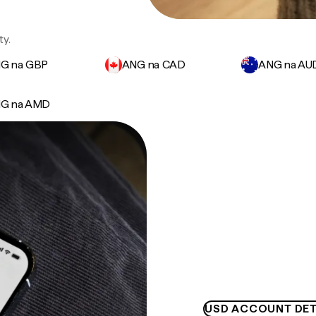
ty.
G na GBP
ANG na CAD
ANG na AU
G na AMD
USD ACCOUNT DET