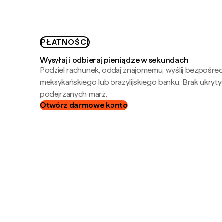
PŁATNOŚCI
Wysyłaj i odbieraj pieniądze w sekundach
Podziel rachunek, oddaj znajomemu, wyślij bezpośre
meksykańskiego lub brazylijskiego banku. Brak ukryty
podejrzanych marż.
Otwórz darmowe konto