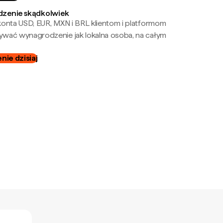
zenie skądkolwiek
onta USD, EUR, MXN i BRL klientom i platformom
wać wynagrodzenie jak lokalna osoba, na całym
ie dzisiaj