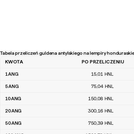
Tabela przeliczeń guldena antylskiego na lempiry honduraskie
KWOTA
PO PRZELICZENIU
Tabela przeliczeń guldena antylskiego na lempiry honduraskiej
1
ANG
15
,01
HNL
5
ANG
75
,04
HNL
10
ANG
150
,08
HNL
20
ANG
300
,16
HNL
50
ANG
750
,39
HNL