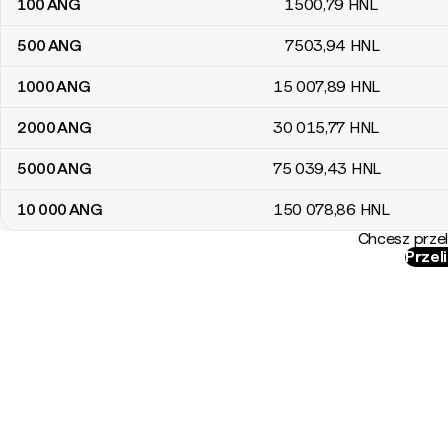
100
ANG
1500
,79
HNL
500
ANG
7503
,94
HNL
1000
ANG
15 007
,89
HNL
2000
ANG
30 015
,77
HNL
5000
ANG
75 039
,43
HNL
10 000
ANG
150 078
,86
HNL
Chcesz przel
Przel