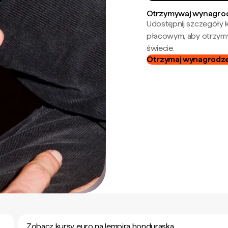
Otrzymywaj wynagrod
Udostępnij szczegóły k
płacowym, aby otrzymy
świecie.
Otrzymaj wynagrodzen
Zobacz kursy euro na lempira honduraska