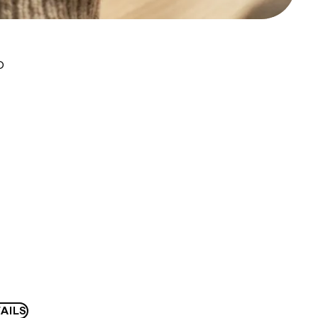
D
AILS