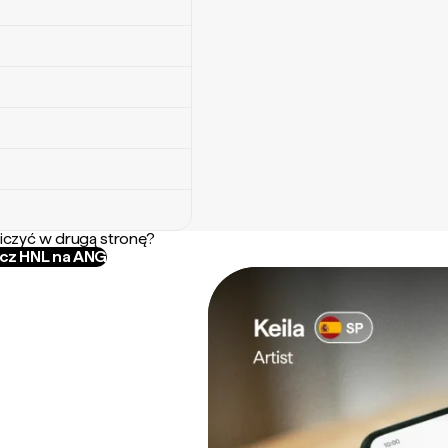
iczyć w drugą stronę?
icz HNL na ANG