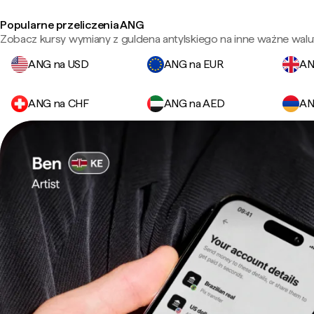
Popularne przeliczenia ANG
Zobacz kursy wymiany z guldena antylskiego na inne ważne walu
ANG na USD
ANG na EUR
AN
ANG na CHF
ANG na AED
AN