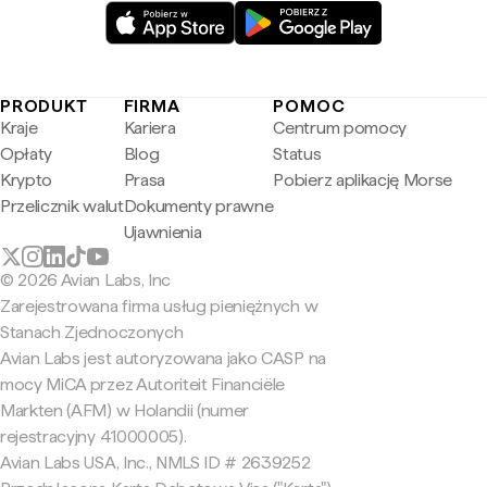
PRODUKT
FIRMA
POMOC
Kraje
Kariera
Centrum pomocy
Opłaty
Blog
Status
Krypto
Prasa
Pobierz aplikację Morse
Przelicznik walut
Dokumenty prawne
Ujawnienia
© 2026 Avian Labs, Inc
Zarejestrowana firma usług pieniężnych w
Stanach Zjednoczonych
Avian Labs jest autoryzowana jako CASP na
mocy MiCA przez Autoriteit Financiële
Markten (AFM) w Holandii (numer
rejestracyjny 41000005).
Avian Labs USA, Inc., NMLS ID # 2639252