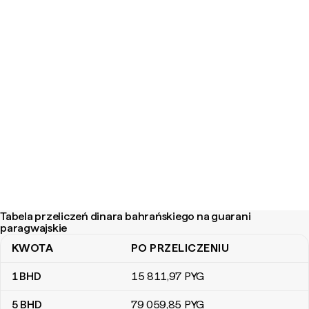
Tabela przeliczeń dinara bahrańskiego na guarani
paragwajskie
KWOTA
PO PRZELICZENIU
Tabela przeliczeń dinara bahrańskiego na guarani paragwajskie
1
BHD
15 811
,97
PYG
5
BHD
79 059
,85
PYG