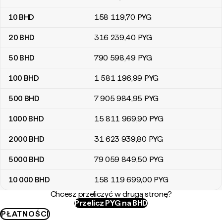
10
BHD
158 119
,70
PYG
20
BHD
316 239
,40
PYG
50
BHD
790 598
,49
PYG
100
BHD
1 581 196
,99
PYG
500
BHD
7 905 984
,95
PYG
1000
BHD
15 811 969
,90
PYG
2000
BHD
31 623 939
,80
PYG
5000
BHD
79 059 849
,50
PYG
10 000
BHD
158 119 699
,00
PYG
Chcesz przeliczyć w drugą stronę?
Przelicz PYG na BHD
PŁATNOŚCI