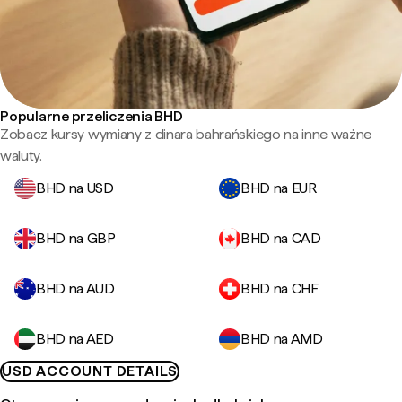
Popularne przeliczenia BHD
Zobacz kursy wymiany z dinara bahrańskiego na inne ważne
waluty.
BHD na USD
BHD na EUR
BHD na GBP
BHD na CAD
BHD na AUD
BHD na CHF
BHD na AED
BHD na AMD
USD ACCOUNT DETAILS