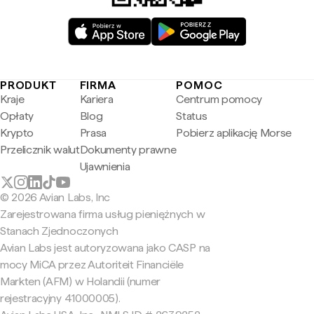
PRODUKT
FIRMA
POMOC
Kraje
Kariera
Centrum pomocy
Opłaty
Blog
Status
Krypto
Prasa
Pobierz aplikację Morse
Przelicznik walut
Dokumenty prawne
Ujawnienia
© 2026 Avian Labs, Inc
Zarejestrowana firma usług pieniężnych w
Stanach Zjednoczonych
Avian Labs jest autoryzowana jako CASP na
mocy MiCA przez Autoriteit Financiële
Markten (AFM) w Holandii (numer
rejestracyjny 41000005).