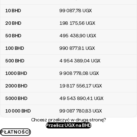
10
BHD
99 087
,78
UGX
20
BHD
198 175
,56
UGX
50
BHD
495 438
,90
UGX
100
BHD
990 877
,81
UGX
500
BHD
4 954 389
,04
UGX
1000
BHD
9 908 778
,08
UGX
2000
BHD
19 817 556
,17
UGX
5000
BHD
49 543 890
,41
UGX
10 000
BHD
99 087 780
,83
UGX
Chcesz przeliczyć w drugą stronę?
Przelicz UGX na BHD
PŁATNOŚCI