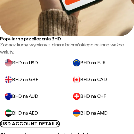
Popularne przeliczenia BHD
Zobacz kursy wymiany z dinara bahrańskiego na inne ważne
waluty.
BHD na USD
BHD na EUR
BHD na GBP
BHD na CAD
BHD na AUD
BHD na CHF
BHD na AED
BHD na AMD
USD ACCOUNT DETAILS