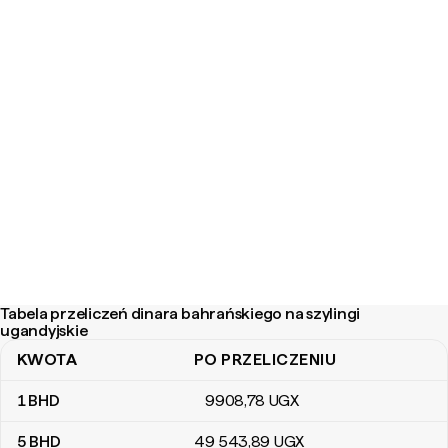
Tabela przeliczeń dinara bahrańskiego na szylingi
ugandyjskie
KWOTA
PO PRZELICZENIU
Tabela przeliczeń dinara bahrańskiego na szylingi ugandyjskie
1
BHD
9908
,78
UGX
5
BHD
49 543
,89
UGX