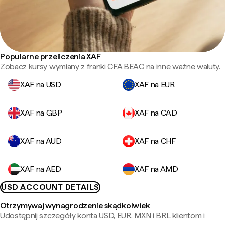
Popularne przeliczenia XAF
Zobacz kursy wymiany z franki CFA BEAC na inne ważne waluty.
XAF na USD
XAF na EUR
XAF na GBP
XAF na CAD
XAF na AUD
XAF na CHF
XAF na AED
XAF na AMD
USD ACCOUNT DETAILS
Otrzymywaj wynagrodzenie skądkolwiek
Udostępnij szczegóły konta USD, EUR, MXN i BRL klientom i