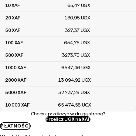
10
XAF
65
,47
UGX
20
XAF
130
,95
UGX
50
XAF
327
,37
UGX
100
XAF
654
,75
UGX
500
XAF
3273
,73
UGX
1000
XAF
6547
,46
UGX
2000
XAF
13 094
,92
UGX
5000
XAF
32 737
,29
UGX
10 000
XAF
65 474
,58
UGX
Chcesz przeliczyć w drugą stronę?
Przelicz UGX na XAF
PŁATNOŚCI