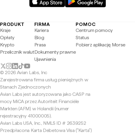
PRODUKT
FIRMA
POMOC
Kraje
Kariera
Centrum pomocy
Opłaty
Blog
Status
Krypto
Prasa
Pobierz aplikację Morse
Przelicznik walut
Dokumenty prawne
Ujawnienia
© 2026 Avian Labs, Inc
Zarejestrowana firma usług pieniężnych w
Stanach Zjednoczonych
Avian Labs jest autoryzowana jako CASP na
mocy MiCA przez Autoriteit Financiële
Markten (AFM) w Holandii (numer
rejestracyjny 41000005).
Avian Labs USA, Inc., NMLS ID # 2639252
Przedpłacona Karta Debetowa Visa ("Karta")