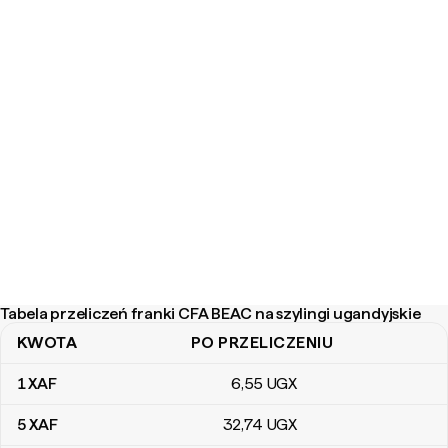
Tabela przeliczeń franki CFA BEAC na szylingi ugandyjskie
KWOTA
PO PRZELICZENIU
Tabela przeliczeń franki CFA BEAC na szylingi ugandyjskie
1
XAF
6
,55
UGX
5
XAF
32
,74
UGX