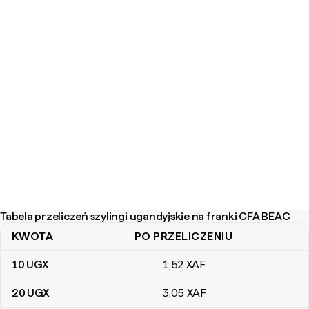
Tabela przeliczeń szylingi ugandyjskie na franki CFA BEAC
KWOTA
PO PRZELICZENIU
Tabela przeliczeń szylingi ugandyjskie na franki CFA BEAC
10
UGX
1
,52
XAF
20
UGX
3
,05
XAF