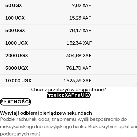
50
UGX
7
,62
XAF
100
UGX
15
,23
XAF
500
UGX
76
,17
XAF
1000
UGX
152
,34
XAF
2000
UGX
304
,68
XAF
5000
UGX
761
,70
XAF
10 000
UGX
1523
,39
XAF
Chcesz przeliczyć w drugą stronę?
Przelicz XAF na UGX
PŁATNOŚCI
Wysyłaj i odbieraj pieniądze w sekundach
Podziel rachunek, oddaj znajomemu, wyślij bezpośrednio do
meksykańskiego lub brazylijskiego banku. Brak ukrytych opłat ani
podejrzanych marż.