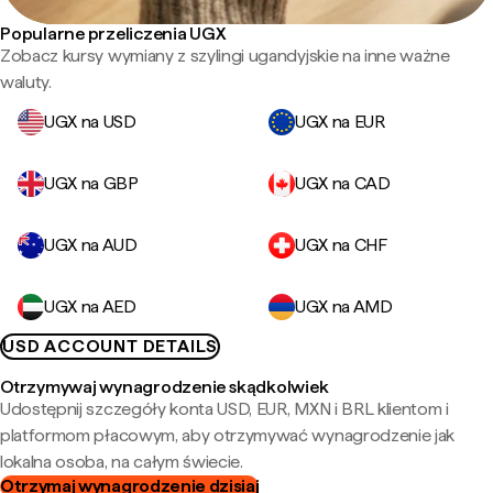
Popularne przeliczenia UGX
Zobacz kursy wymiany z szylingi ugandyjskie na inne ważne
waluty.
UGX na USD
UGX na EUR
UGX na GBP
UGX na CAD
UGX na AUD
UGX na CHF
UGX na AED
UGX na AMD
USD ACCOUNT DETAILS
Otrzymywaj wynagrodzenie skądkolwiek
Udostępnij szczegóły konta USD, EUR, MXN i BRL klientom i
platformom płacowym, aby otrzymywać wynagrodzenie jak
lokalna osoba, na całym świecie.
Otrzymaj wynagrodzenie dzisiaj