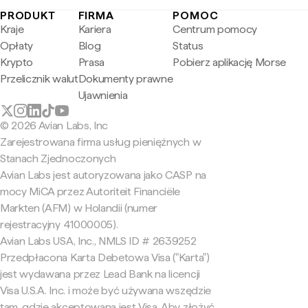
PRODUKT
FIRMA
POMOC
Kraje
Kariera
Centrum pomocy
Opłaty
Blog
Status
Krypto
Prasa
Pobierz aplikację Morse
Przelicznik walut
Dokumenty prawne
Ujawnienia
© 2026 Avian Labs, Inc
Zarejestrowana firma usług pieniężnych w
Stanach Zjednoczonych
Avian Labs jest autoryzowana jako CASP na
mocy MiCA przez Autoriteit Financiële
Markten (AFM) w Holandii (numer
rejestracyjny 41000005).
Avian Labs USA, Inc., NMLS ID # 2639252
Przedpłacona Karta Debetowa Visa ("Karta")
jest wydawana przez Lead Bank na licencji
Visa U.S.A. Inc. i może być używana wszędzie
tam, gdzie akceptowana jest Visa. Aby złożyć