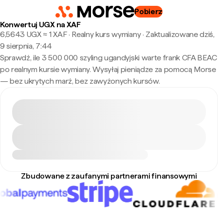
Pobierz
Konwertuj UGX na XAF
6,5643 UGX ≈ 1 XAF · Realny kurs wymiany
·
Zaktualizowane dziś,
9 sierpnia, 7:44
Sprawdź, ile 3 500 000 szyling ugandyjski warte frank CFA BEAC
po realnym kursie wymiany. Wysyłaj pieniądze za pomocą Morse
— bez ukrytych marż, bez zawyżonych kursów.
Zbudowane z zaufanymi partnerami finansowymi