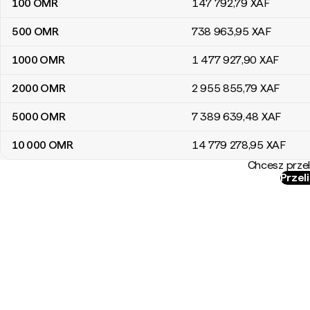
100
OMR
147 792
,79
XAF
500
OMR
738 963
,95
XAF
1000
OMR
1 477 927
,90
XAF
2000
OMR
2 955 855
,79
XAF
5000
OMR
7 389 639
,48
XAF
10 000
OMR
14 779 278
,95
XAF
Chcesz przel
Przel