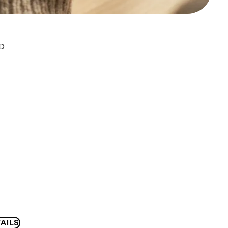
UD
AILS