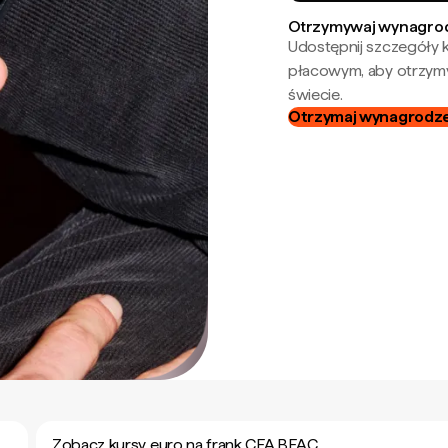
Otrzymywaj wynagrod
Udostępnij szczegóły k
płacowym, aby otrzymy
świecie.
Otrzymaj wynagrodzen
Zobacz kursy euro na frank CFA BEAC