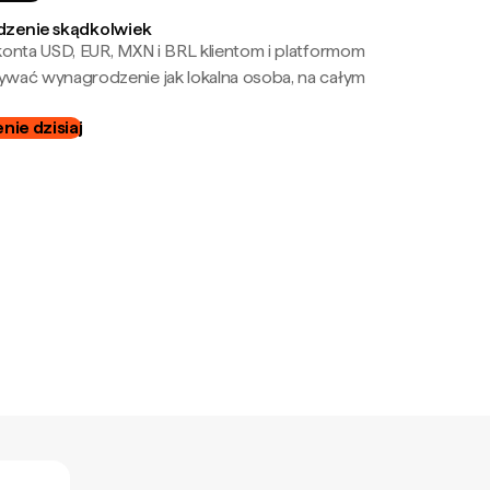
zenie skądkolwiek
onta USD, EUR, MXN i BRL klientom i platformom
wać wynagrodzenie jak lokalna osoba, na całym
ie dzisiaj