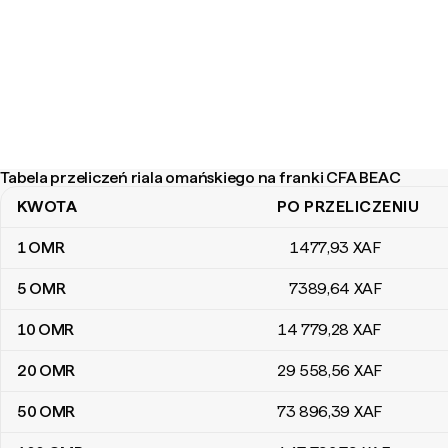
Tabela przeliczeń riala omańskiego na franki CFA BEAC
KWOTA
PO PRZELICZENIU
Tabela przeliczeń riala omańskiego na franki CFA BEAC
1
OMR
1477
,93
XAF
5
OMR
7389
,64
XAF
10
OMR
14 779
,28
XAF
20
OMR
29 558
,56
XAF
50
OMR
73 896
,39
XAF