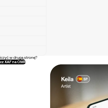
iczyć w drugą stronę?
icz XAF na OMR