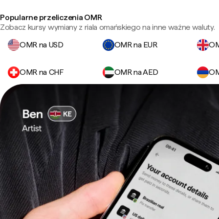
Popularne przeliczenia OMR
Zobacz kursy wymiany z riala omańskiego na inne ważne waluty.
OMR na USD
OMR na EUR
OM
OMR na CHF
OMR na AED
OM