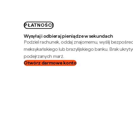
PŁATNOŚCI
Wysyłaj i odbieraj pieniądze w sekundach
Podziel rachunek, oddaj znajomemu, wyślij bezpośre
meksykańskiego lub brazylijskiego banku. Brak ukryty
podejrzanych marż.
Otwórz darmowe konto