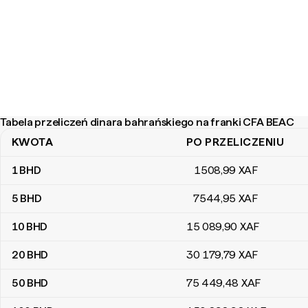
Tabela przeliczeń dinara bahrańskiego na franki CFA BEAC
KWOTA
PO PRZELICZENIU
Tabela przeliczeń dinara bahrańskiego na franki CFA BEAC
1
BHD
1508
,99
XAF
5
BHD
7544
,95
XAF
10
BHD
15 089
,90
XAF
20
BHD
30 179
,79
XAF
50
BHD
75 449
,48
XAF