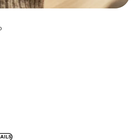
D
AILS