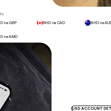
ty.
D na GBP
BHD na CAD
BHD na AU
D na AMD
USD ACCOUNT DET