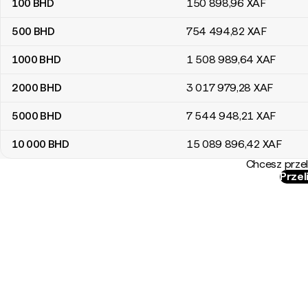
100
BHD
150 898
,96
XAF
500
BHD
754 494
,82
XAF
1000
BHD
1 508 989
,64
XAF
2000
BHD
3 017 979
,28
XAF
5000
BHD
7 544 948
,21
XAF
10 000
BHD
15 089 896
,42
XAF
Chcesz przel
Przel