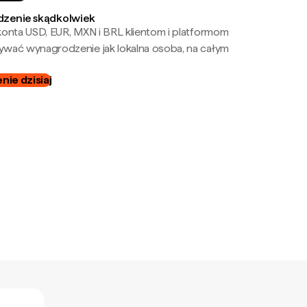
zenie skądkolwiek
onta USD, EUR, MXN i BRL klientom i platformom
wać wynagrodzenie jak lokalna osoba, na całym
ie dzisiaj