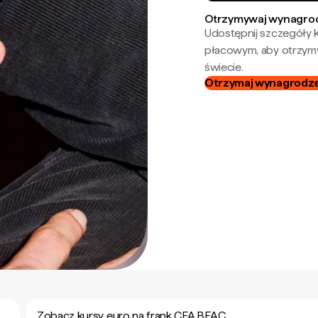
Otrzymywaj wynagrod
Udostępnij szczegóły k
płacowym, aby otrzymy
świecie.
Otrzymaj wynagrodzen
Zobacz kursy euro na frank CFA BEAC