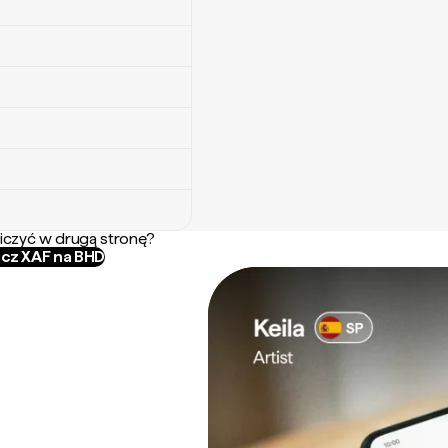
iczyć w drugą stronę?
icz XAF na BHD