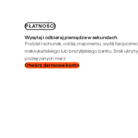
PŁATNOŚCI
Wysyłaj i odbieraj pieniądze w sekundach
Podziel rachunek, oddaj znajomemu, wyślij bezpośre
meksykańskiego lub brazylijskiego banku. Brak ukryty
podejrzanych marż.
Otwórz darmowe konto