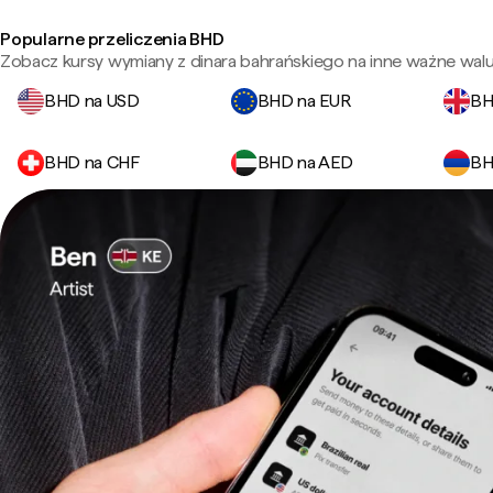
Popularne przeliczenia BHD
Zobacz kursy wymiany z dinara bahrańskiego na inne ważne walu
BHD na USD
BHD na EUR
BH
BHD na CHF
BHD na AED
BH