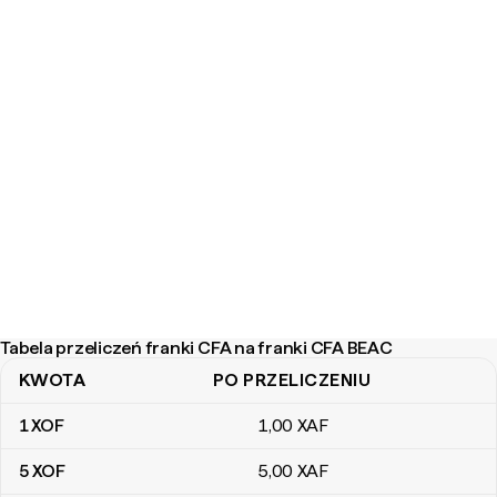
Tabela przeliczeń franki CFA na franki CFA BEAC
KWOTA
PO PRZELICZENIU
Tabela przeliczeń franki CFA na franki CFA BEAC
1
XOF
1
,00
XAF
5
XOF
5
,00
XAF