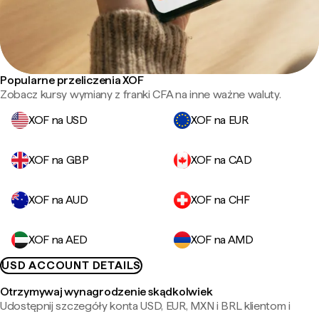
Popularne przeliczenia XOF
Zobacz kursy wymiany z franki CFA na inne ważne waluty.
XOF na USD
XOF na EUR
XOF na GBP
XOF na CAD
XOF na AUD
XOF na CHF
XOF na AED
XOF na AMD
USD ACCOUNT DETAILS
Otrzymywaj wynagrodzenie skądkolwiek
Udostępnij szczegóły konta USD, EUR, MXN i BRL klientom i