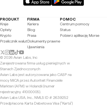
PRODUKT
FIRMA
POMOC
Kraje
Kariera
Centrum pomocy
Opłaty
Blog
Status
Krypto
Prasa
Pobierz aplikację Morse
Przelicznik walut
Dokumenty prawne
Ujawnienia
© 2026 Avian Labs, Inc
Zarejestrowana firma usług pieniężnych w
Stanach Zjednoczonych
Avian Labs jest autoryzowana jako CASP na
mocy MiCA przez Autoriteit Financiële
Markten (AFM) w Holandii (numer
rejestracyjny 41000005).
Avian Labs USA, Inc., NMLS ID # 2639252
Przedpłacona Karta Debetowa Visa ("Karta")